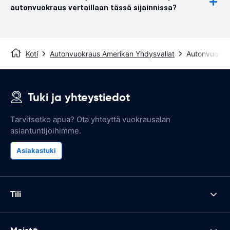
autonvuokraus vertaillaan tässä sijainnissa?
Koti
Autonvuokraus Amerikan Yhdysvallat
Autonvuokra
Tuki ja yhteystiedot
Tarvitsetko apua? Ota yhteyttä vuokrausalan
asiantuntijoihimme.
Asiakastuki
Tili