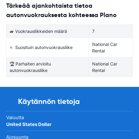
Tärkeää ajankohtaista tietoa
autonvuokrauksesta kohteessa Plano
🚙 Vuokrausliikkeiden määrä
7
National Car
⭐ Suosituin autonvuokrausliike
Rental
🏆 Parhaiten arvioitu
National Car
autonvuokrausliike
Rental
Käytännön tietoja
Valuutta
United States Dollar
Ajosuunta