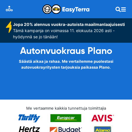
Jopa 20% alennus vuokra-autoista maailmanlaajuisesti
Tämä kampanja on voimassa 11. elokuuta 2026 asti -
hyödynnä se jo tänään!
Autonvuokraus Plano
Säästä aikaa ja rahaa. Me vertailemme puolestasi
autovuokrayritysten tarjouksia paikassa Plano.
Me vertaamme kaikkia tunnettuja toimittajia