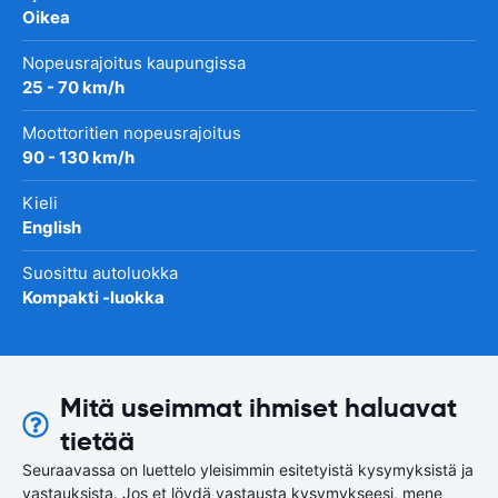
Oikea
Nopeusrajoitus kaupungissa
25 - 70 km/h
Moottoritien nopeusrajoitus
90 - 130 km/h
Kieli
English
Suosittu autoluokka
Kompakti -luokka
Mitä useimmat ihmiset haluavat
tietää
Seuraavassa on luettelo yleisimmin esitetyistä kysymyksistä ja
vastauksista. Jos et löydä vastausta kysymykseesi, mene