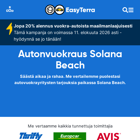
Jopa 20% alennus vuokra-autoista maailmanlaajuisesti
Tämä kampanja on voimassa 11. elokuuta 2026 asti -
hyödynnä se jo tänään!
Autonvuokraus Solana
Beach
Säästä aikaa ja rahaa. Me vertailemme puolestasi
autovuokrayritysten tarjouksia paikassa Solana Beach.
Me vertaamme kaikkia tunnettuja toimittajia