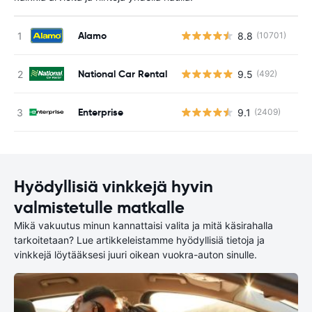
Alamo
8.8
(10701)
Ei
National Car Rental
9.5
(492)
Ei
Enterprise
9.1
(2409)
Ei
Hyödyllisiä vinkkejä hyvin
valmistetulle matkalle
Mikä vakuutus minun kannattaisi valita ja mitä käsirahalla
tarkoitetaan? Lue artikkeleistamme hyödyllisiä tietoja ja
vinkkejä löytääksesi juuri oikean vuokra-auton sinulle.