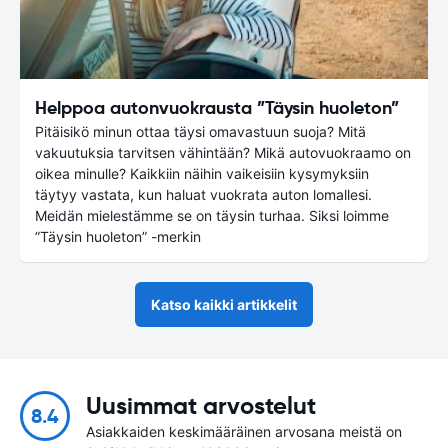
Helppoa autonvuokrausta ”Täysin huoleton”
Pitäisikö minun ottaa täysi omavastuun suoja? Mitä
vakuutuksia tarvitsen vähintään? Mikä autovuokraamo on
oikea minulle? Kaikkiin näihin vaikeisiin kysymyksiin
täytyy vastata, kun haluat vuokrata auton lomallesi.
Meidän mielestämme se on täysin turhaa. Siksi loimme
”Täysin huoleton” -merkin
Katso kaikki artikkelit
Uusimmat arvostelut
8.4
Asiakkaiden keskimääräinen arvosana meistä on