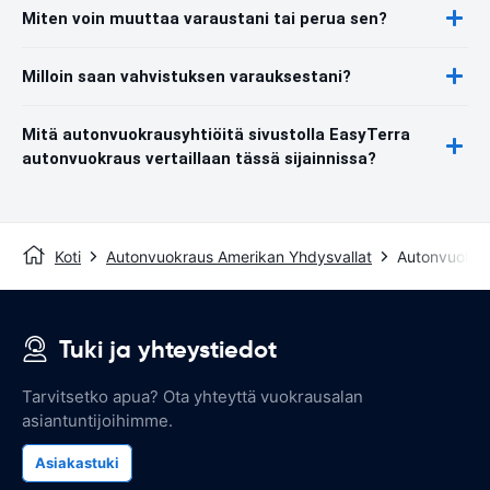
Miten voin muuttaa varaustani tai perua sen?
Milloin saan vahvistuksen varauksestani?
Mitä autonvuokrausyhtiöitä sivustolla EasyTerra
autonvuokraus vertaillaan tässä sijainnissa?
Koti
Autonvuokraus Amerikan Yhdysvallat
Autonvuokra
Tuki ja yhteystiedot
Tarvitsetko apua? Ota yhteyttä vuokrausalan
asiantuntijoihimme.
Asiakastuki