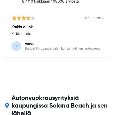
8.4/10 kaikkiaan 108006 arviosta
07-03-2019
Kaikki oli ok.
Kaikki oli ok.
VIRVE
V
Budget Fort Lauderdalen kansainvälinen lentoasema
Autonvuokrausyrityksiä
kaupungissa Solana Beach ja sen
lähellä