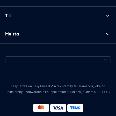
Tili
Meistä
EasyTerra® on EasyTerra B.V.:n rekisteröity tavaramerkki, joka on
rekisteröity Leeuwardenin kauppakamariin, Hollanti, numero 01104443