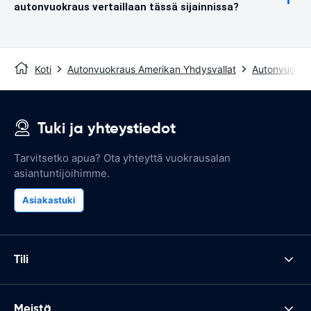
autonvuokraus vertaillaan tässä sijainnissa?
Koti
Autonvuokraus Amerikan Yhdysvallat
Autonvuokra
Tuki ja yhteystiedot
Tarvitsetko apua? Ota yhteyttä vuokrausalan
asiantuntijoihimme.
Asiakastuki
Tili
Meistä