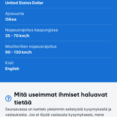
United States Dollar
Ajosuunta
Oikea
Nopeusrajoitus kaupungissa
25 - 70 km/h
Moottoritien nopeusrajoitus
90 - 130 km/h
Kieli
English
Mitä useimmat ihmiset haluavat
tietää
Seuraavassa on luettelo yleisimmin esitetyistä kysymyksistä ja
vastauksista. Jos et löydä vastausta kysymykseesi, mene