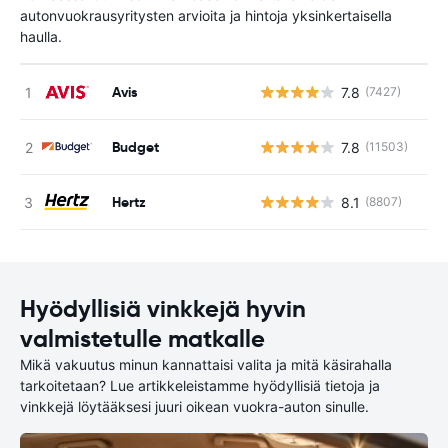
autonvuokrausyritysten arvioita ja hintoja yksinkertaisella
haulla.
Avis
7.8
(7427)
Ei
Budget
7.8
(11503)
Ei
Hertz
8.1
(8807)
Ei
Hyödyllisiä vinkkejä hyvin
valmistetulle matkalle
Mikä vakuutus minun kannattaisi valita ja mitä käsirahalla
tarkoitetaan? Lue artikkeleistamme hyödyllisiä tietoja ja
vinkkejä löytääksesi juuri oikean vuokra-auton sinulle.