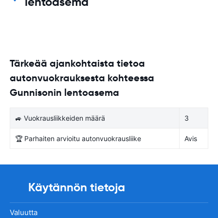
lentoasema
Tärkeää ajankohtaista tietoa
autonvuokrauksesta kohteessa
Gunnisonin lentoasema
🚙 Vuokrausliikkeiden määrä
3
🏆 Parhaiten arvioitu autonvuokrausliike
Avis
Käytännön tietoja
Valuutta