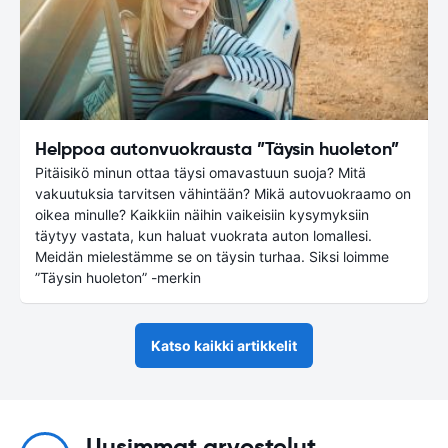
Helppoa autonvuokrausta ”Täysin huoleton”
Pitäisikö minun ottaa täysi omavastuun suoja? Mitä
vakuutuksia tarvitsen vähintään? Mikä autovuokraamo on
oikea minulle? Kaikkiin näihin vaikeisiin kysymyksiin
täytyy vastata, kun haluat vuokrata auton lomallesi.
Meidän mielestämme se on täysin turhaa. Siksi loimme
”Täysin huoleton” -merkin
Katso kaikki artikkelit
Uusimmat arvostelut