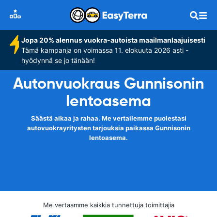
Jopa 20% alennus vuokra-autoista maailmanlaajuisesti
Tämä kampanja on voimassa 11. elokuuta 2026 asti -
hyödynnä se jo tänään!
Autonvuokraus Gunnisonin
lentoasema
Säästä aikaa ja rahaa. Me vertailemme puolestasi
autovuokrayritysten tarjouksia paikassa Gunnisonin
lentoasema.
Me vertaamme kaikkia tunnettuja toimittajia