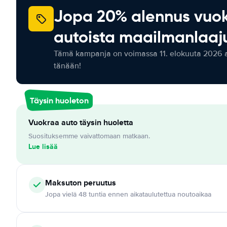
Jopa 20% alennus vuo
autoista maailmanlaaju
Tämä kampanja on voimassa 11. elokuuta 2026 as
tänään!
Täysin huoleton
Vuokraa auto täysin huoletta
Suosituksemme vaivattomaan matkaan.
Lue lisää
Maksuton
peruutus
Jopa vielä 48 tuntia ennen aikataulutettua noutoaikaa