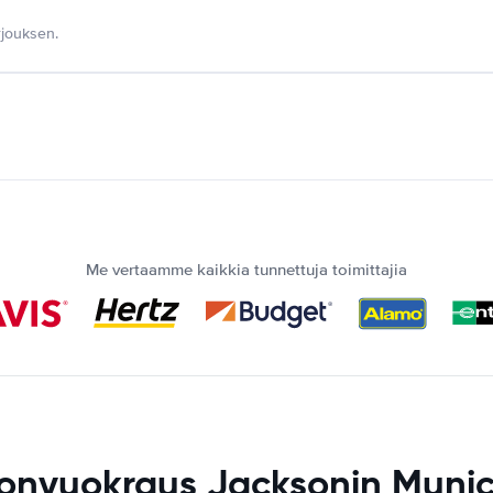
jouksen.
Me vertaamme kaikkia tunnettuja toimittajia
onvuokraus Jacksonin Munic