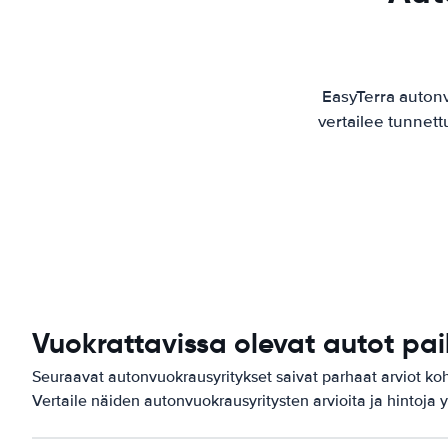
EasyTerra auton
vertailee tunnett
Vuokrattavissa olevat autot pa
Seuraavat autonvuokrausyritykset saivat parhaat arviot k
Vertaile näiden autonvuokrausyritysten arvioita ja hintoja y