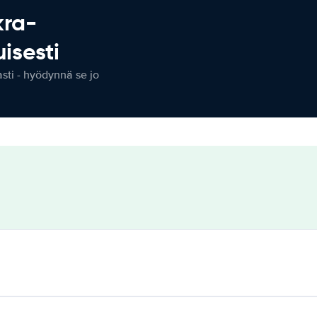
kra-
isesti
ti - hyödynnä se jo