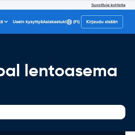
Suosittuja kohteita
jä
Usein kysyttyä
Asiakastuki
(FI)
Kirjaudu sisään
pal lentoasema