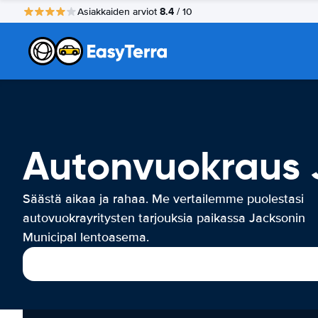
8.4
Asiakkaiden arviot
/ 10
Autonvuokraus 
Säästä aikaa ja rahaa. Me vertailemme puolestasi
autovuokrayritysten tarjouksia paikassa Jacksonin
Municipal lentoasema.