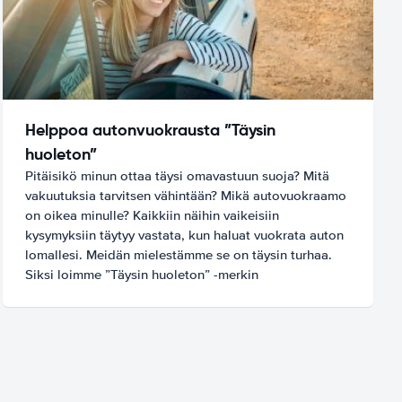
Helppoa autonvuokrausta ”Täysin
huoleton”
Pitäisikö minun ottaa täysi omavastuun suoja? Mitä
vakuutuksia tarvitsen vähintään? Mikä autovuokraamo
on oikea minulle? Kaikkiin näihin vaikeisiin
kysymyksiin täytyy vastata, kun haluat vuokrata auton
lomallesi. Meidän mielestämme se on täysin turhaa.
Siksi loimme ”Täysin huoleton” -merkin