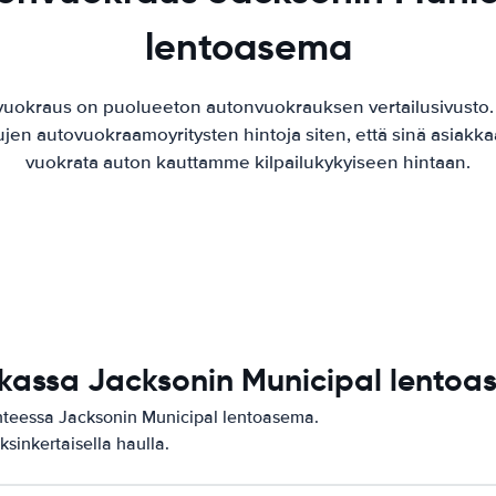
lentoasema
vuokraus on puolueeton autonvuokrauksen vertailusivusto
ujen autovuokraamoyritysten hintoja siten, että sinä asiak
vuokrata auton kauttamme kilpailukykyiseen hintaan.
ikassa Jacksonin Municipal lento
ohteessa Jacksonin Municipal lentoasema.
ksinkertaisella haulla.