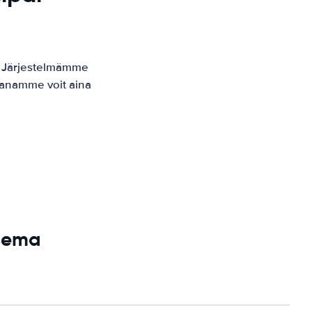
. Järjestelmämme
kaanamme voit aina
asema