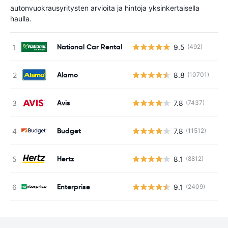
autonvuokrausyritysten arvioita ja hintoja yksinkertaisella
haulla.
National Car Rental
9.5
(492)
Ei
Alamo
8.8
(10701)
Ei
Avis
7.8
(7437)
Ei
Budget
7.8
(11512)
Ei
Hertz
8.1
(8812)
Ei
Enterprise
9.1
(2409)
Ei