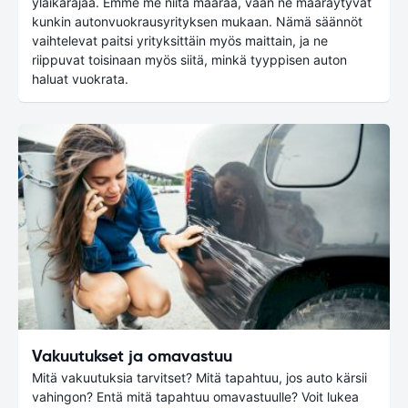
yläikärajaa. Emme me niitä määrää, vaan ne määräytyvät
kunkin autonvuokrausyrityksen mukaan. Nämä säännöt
vaihtelevat paitsi yrityksittäin myös maittain, ja ne
riippuvat toisinaan myös siitä, minkä tyyppisen auton
haluat vuokrata.
Vakuutukset ja omavastuu
Mitä vakuutuksia tarvitset? Mitä tapahtuu, jos auto kärsii
vahingon? Entä mitä tapahtuu omavastuulle? Voit lukea