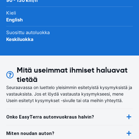
90 - 130 km/h
Kieli
English
Suosittu autoluokka
Keskiluokka
Mitä useimmat ihmiset haluavat
tietää
Seuraavassa on luettelo yleisimmin esitetyistä kysymyksistä ja
vastauksista. Jos et löydä vastausta kysymykseesi, mene
Usein esitetyt kysymykset -sivulle tai ota meihin yhteyttä.
Onko EasyTerra autonvuokraus halvin?
Miten noudan auton?