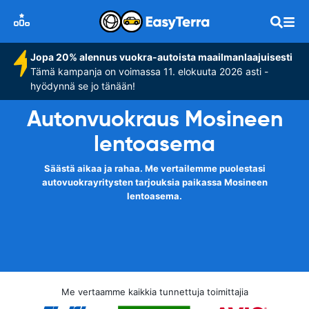
Jopa 20% alennus vuokra-autoista maailmanlaajuisesti
Tämä kampanja on voimassa 11. elokuuta 2026 asti -
hyödynnä se jo tänään!
Autonvuokraus Mosineen
lentoasema
Säästä aikaa ja rahaa. Me vertailemme puolestasi
autovuokrayritysten tarjouksia paikassa Mosineen
lentoasema.
Me vertaamme kaikkia tunnettuja toimittajia