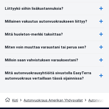
Liittyykö siihin lisäkustannuksia?
Millainen vakuutus autonvuokraukseen liittyy?
Mitä huoleton-merkki takoittaa?
Miten voin muuttaa varaustani tai perua sen?
Milloin saan vahvistuksen varauksestani?
Mitä autonvuokrausyhtiöitä sivustolla EasyTerra
autonvuokraus vertaillaan tässä sijainnissa?
Koti
Autonvuokraus Amerikan Yhdysvallat
Autonvuokra