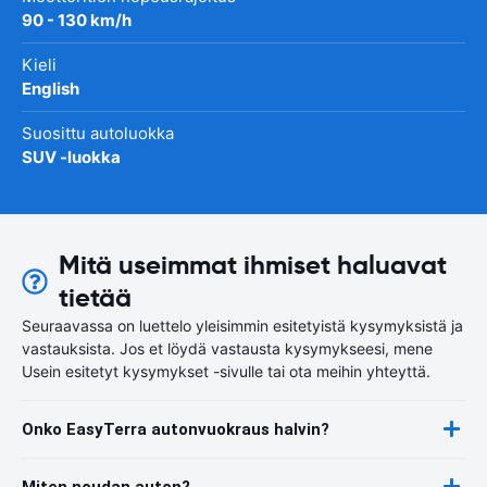
90 - 130 km/h
Kieli
English
Suosittu autoluokka
SUV -luokka
Mitä useimmat ihmiset haluavat
tietää
Seuraavassa on luettelo yleisimmin esitetyistä kysymyksistä ja
vastauksista. Jos et löydä vastausta kysymykseesi, mene
Usein esitetyt kysymykset -sivulle tai ota meihin yhteyttä.
Onko EasyTerra autonvuokraus halvin?
Miten noudan auton?