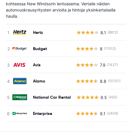
kohteessa New Windsorin lentoasema. Vertaile näiden
autonvuokrausyritysten arvioita ja hintoja yksinkertaisella
haulla.
Hertz
8.1
(8812)
Ei
Budget
8
(11512)
Avis
7.9
(7437)
Alamo
8.8
(10701)
National Car Rental
9.5
(492)
Ei
Enterprise
9.1
(2409)