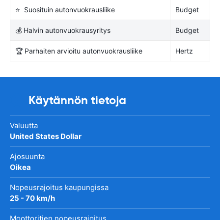
⭐ Suosituin autonvuokrausliike
Budget
💰 Halvin autonvuokrausyritys
Budget
🏆 Parhaiten arvioitu autonvuokrausliike
Hertz
Käytännön tietoja
Valuutta
United States Dollar
Ajosuunta
Oikea
Nopeusrajoitus kaupungissa
25 - 70 km/h
Moottoritien nopeusrajoitus