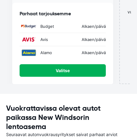
vuok
Parhaat tarjouksemme
Budget
Alkaen
/päivä
Avis
Alkaen
/päivä
Alamo
Alkaen
/päivä
Valitse
Vuokrattavissa olevat autot
paikassa New Windsorin
lentoasema
Seuraavat autonvuokrausyritykset saivat parhaat arviot