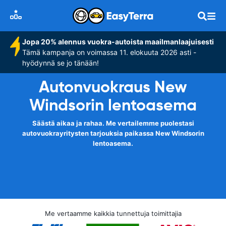
Jopa 20% alennus vuokra-autoista maailmanlaajuisesti
Tämä kampanja on voimassa 11. elokuuta 2026 asti -
hyödynnä se jo tänään!
Autonvuokraus New
Windsorin lentoasema
Säästä aikaa ja rahaa. Me vertailemme puolestasi
autovuokrayritysten tarjouksia paikassa New Windsorin
lentoasema.
Me vertaamme kaikkia tunnettuja toimittajia