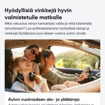
Hyödyllisiä vinkkejä hyvin
valmistetulle matkalle
Mikä vakuutus minun kannattaisi valita ja mitä käsirahalla
tarkoitetaan? Lue artikkeleistamme hyödyllisiä tietoja ja
vinkkejä löytääksesi juuri oikean vuokra-auton sinulle.
Auton vuokrauksen ala- ja yläikäraja
Autonvuokrauksessa sovelletaan ikärajoja: alaikärajaa ja