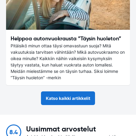
Helppoa autonvuokrausta ”Täysin huoleton”
Pitäisikö minun ottaa täysi omavastuun suoja? Mitä
vakuutuksia tarvitsen vähintään? Mikä autovuokraamo on
oikea minulle? Kaikkiin näihin vaikeisiin kysymyksiin
täytyy vastata, kun haluat vuokrata auton lomallesi.
Meidän mielestämme se on täysin turhaa. Siksi loimme
”Täysin huoleton” -merkin
Katso kaikki artikkelit
Uusimmat arvostelut
8.4