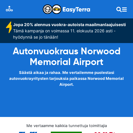
Jopa 20% alennus vuokra-autoista maailmanlaajuisesti
Tämä kampanja on voimassa 11. elokuuta 2026 asti -
hyödynnä se jo tänään!
Autonvuokraus Norwood
Memorial Airport
Säästä aikaa ja rahaa. Me vertailemme puolestasi
autovuokrayritysten tarjouksia paikassa Norwood Memorial
Airport.
Me vertaamme kaikkia tunnettuja toimittajia