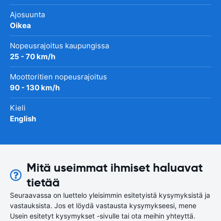
Ajosuunta
Oikea
Nopeusrajoitus kaupungissa
25 - 70 km/h
Moottoritien nopeusrajoitus
90 - 130 km/h
Kieli
English
Mitä useimmat ihmiset haluavat
tietää
Seuraavassa on luettelo yleisimmin esitetyistä kysymyksistä ja
vastauksista. Jos et löydä vastausta kysymykseesi, mene
Usein esitetyt kysymykset -sivulle tai ota meihin yhteyttä.