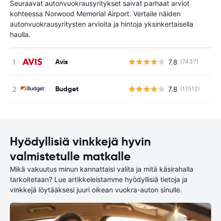
Seuraavat autonvuokrausyritykset saivat parhaat arviot
kohteessa Norwood Memorial Airport. Vertaile näiden
autonvuokrausyritysten arvioita ja hintoja yksinkertaisella
haulla.
Avis
7.8
(7437)
Ei
Budget
7.8
(11512)
Ei
Hyödyllisiä vinkkejä hyvin
valmistetulle matkalle
Mikä vakuutus minun kannattaisi valita ja mitä käsirahalla
tarkoitetaan? Lue artikkeleistamme hyödyllisiä tietoja ja
vinkkejä löytääksesi juuri oikean vuokra-auton sinulle.