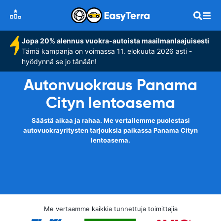
Jopa 20% alennus vuokra-autoista maailmanlaajuisesti
Tämä kampanja on voimassa 11. elokuuta 2026 asti -
hyödynnä se jo tänään!
Autonvuokraus Panama
Cityn lentoasema
Säästä aikaa ja rahaa. Me vertailemme puolestasi
autovuokrayritysten tarjouksia paikassa Panama Cityn
lentoasema.
Me vertaamme kaikkia tunnettuja toimittajia