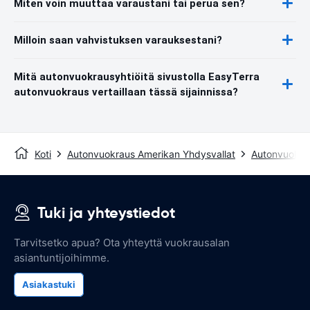
Miten voin muuttaa varaustani tai perua sen?
Milloin saan vahvistuksen varauksestani?
Mitä autonvuokrausyhtiöitä sivustolla EasyTerra
autonvuokraus vertaillaan tässä sijainnissa?
Koti
Autonvuokraus Amerikan Yhdysvallat
Autonvuokrau
Tuki ja yhteystiedot
Tarvitsetko apua? Ota yhteyttä vuokrausalan
asiantuntijoihimme.
Asiakastuki