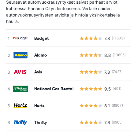
Seuraavat autonvuokrausyritykset saivat parhaat arviot
kohteessa Panama Cityn lentoasema. Vertaile näiden
autonvuokrausyritysten arvioita ja hintoja yksinkertaisella
haulla.
Budget
7.8
(11503)
Ei
Alamo
8.8
(10695)
Ei
Avis
7.8
(7427)
Ei
National Car Rental
9.5
(491)
Ei
Hertz
8.1
(8807)
Ei
Thrifty
7.6
(6965)
Ei