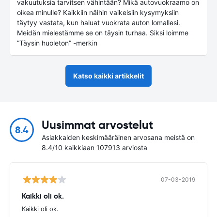
vakuutuksia tarvitsen vähintään? Mikä autovuokraamo on
oikea minulle? Kaikkiin näihin vaikeisiin kysymyksiin
täytyy vastata, kun haluat vuokrata auton lomallesi.
Meidän mielestämme se on täysin turhaa. Siksi loimme
”Täysin huoleton” -merkin
Katso kaikki artikkelit
Uusimmat arvostelut
8.4
Asiakkaiden keskimääräinen arvosana meistä on
8.4/10 kaikkiaan 107913 arviosta
07-03-2019
Kaikki oli ok.
Kaikki oli ok.