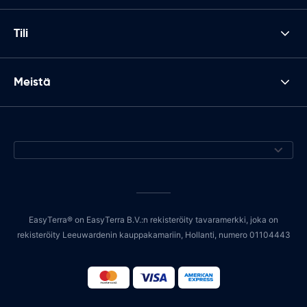
Tili
Meistä
EasyTerra® on EasyTerra B.V.:n rekisteröity tavaramerkki, joka on
rekisteröity Leeuwardenin kauppakamariin, Hollanti, numero 01104443