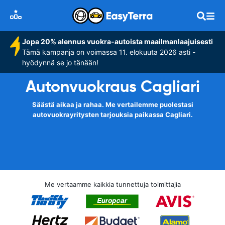
Jopa 20% alennus vuokra-autoista maailmanlaajuisesti
Tämä kampanja on voimassa 11. elokuuta 2026 asti -
hyödynnä se jo tänään!
Autonvuokraus Cagliari
Säästä aikaa ja rahaa. Me vertailemme puolestasi
autovuokrayritysten tarjouksia paikassa Cagliari.
Me vertaamme kaikkia tunnettuja toimittajia