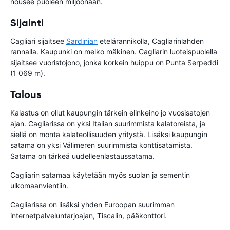
nousee puoleen miljoonaan.
Sijainti
Cagliari sijaitsee
Sardinian
etelärannikolla, Cagliarinlahden
rannalla. Kaupunki on melko mäkinen. Cagliarin luoteispuolella
sijaitsee vuoristojono, jonka korkein huippu on Punta Serpeddi
(1 069 m).
Talous
Kalastus on ollut kaupungin tärkein elinkeino jo vuosisatojen
ajan. Cagliarissa on yksi Italian suurimmista kalatoreista, ja
siellä on monta kalateollisuuden yritystä. Lisäksi kaupungin
satama on yksi Välimeren suurimmista konttisatamista.
Satama on tärkeä uudelleenlastaussatama.
Cagliarin satamaa käytetään myös suolan ja sementin
ulkomaanvientiin.
Cagliarissa on lisäksi yhden Euroopan suurimman
internetpalveluntarjoajan, Tiscalin, pääkonttori.