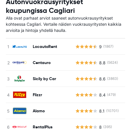
Autonvuokrausyritykset
kaupungissa Cagliari
Alla ovat parhaat arviot saaneet autonvuokrausyritykset
kohteessa Cagliari. Vertaile näiden vuokrausyritysten kaikkia
arvioita ja hintoja yhdellä haulla.
LocautoRent
9
(1867)
Centauro
8.8
(5624)
Sicily by Car
8.6
(3863)
Flizzr
8.4
(479)
Alamo
8.1
(10701)
RentalPlus
8
(395)