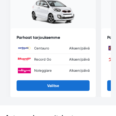
Parhaat tarjouksemme
Parh
Centauro
Alkaen
/päivä
Record Go
Alkaen
/päivä
Noleggiare
Alkaen
/päivä
Valitse