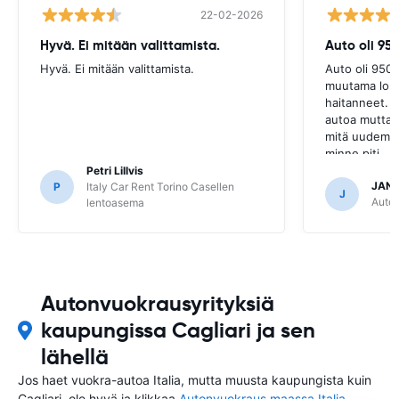
22-02-2026
Hyvä. Ei mitään valittamista.
Auto oli 95
Hyvä. Ei mitään valittamista.
Auto oli 9500
muutama lom
haitanneet. 
autoa mutta h
mitä uudempik
minne piti.
Petri Lillvis
JANI
P
Italy Car Rent Torino Casellen
J
Autov
lentoasema
Autonvuokrausyrityksiä
kaupungissa Cagliari ja sen
lähellä
Jos haet vuokra-autoa Italia, mutta muusta kaupungista kuin
Cagliari, ole hyvä ja klikkaa
Autonvuokraus maassa Italia