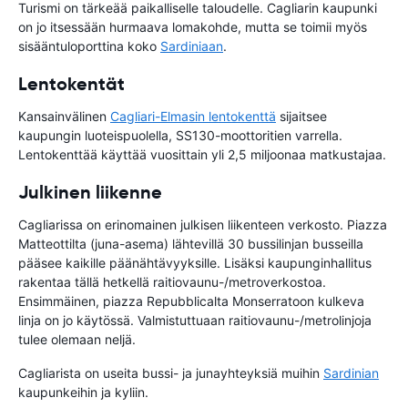
Turismi on tärkeää paikalliselle taloudelle. Cagliarin kaupunki
on jo itsessään hurmaava lomakohde, mutta se toimii myös
sisääntuloporttina koko
Sardiniaan
.
Lentokentät
Kansainvälinen
Cagliari-Elmasin lentokenttä
sijaitsee
kaupungin luoteispuolella, SS130-moottoritien varrella.
Lentokenttää käyttää vuosittain yli 2,5 miljoonaa matkustajaa.
Julkinen liikenne
Cagliarissa on erinomainen julkisen liikenteen verkosto. Piazza
Matteottilta (juna-asema) lähtevillä 30 bussilinjan busseilla
pääsee kaikille päänähtävyyksille. Lisäksi kaupunginhallitus
rakentaa tällä hetkellä raitiovaunu-/metroverkostoa.
Ensimmäinen, piazza Repubblicalta Monserratoon kulkeva
linja on jo käytössä. Valmistuttuaan raitiovaunu-/metrolinjoja
tulee olemaan neljä.
Cagliarista on useita bussi- ja junayhteyksiä muihin
Sardinian
kaupunkeihin ja kyliin.