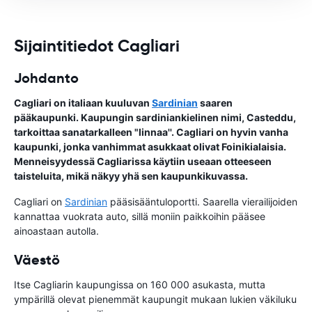
Sijaintitiedot Cagliari
Johdanto
Cagliari on italiaan kuuluvan
Sardinian
saaren
pääkaupunki. Kaupungin sardiniankielinen nimi, Casteddu,
tarkoittaa sanatarkalleen "linnaa''. Cagliari on hyvin vanha
kaupunki, jonka vanhimmat asukkaat olivat Foinikialaisia.
Menneisyydessä Cagliarissa käytiin useaan otteeseen
taisteluita, mikä näkyy yhä sen kaupunkikuvassa.
Cagliari on
Sardinian
pääsisääntuloportti. Saarella vierailijoiden
kannattaa vuokrata auto, sillä moniin paikkoihin pääsee
ainoastaan autolla.
Väestö
Itse Cagliarin kaupungissa on 160 000 asukasta, mutta
ympärillä olevat pienemmät kaupungit mukaan lukien väkiluku