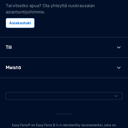
Tarvitsetko apua? Ota yhteyttä vuokrausalan
asiantuntijoihimme.
Asiakastuki
Tili
Meistä
EasyTerra® on EasyTerra B.V.:n rekisteröity tavaramerkki, joka on