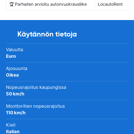
🏆 Parhaiten arvioitu autonvuokrausliike
LocautoRent
Käytännön tietoja
Valuutta
Euro
Ajosuunta
Oikea
Nopeusrajoitus kaupungissa
50 km/h
Moottoritien nopeusrajoitus
110 km/h
Kieli
Italian