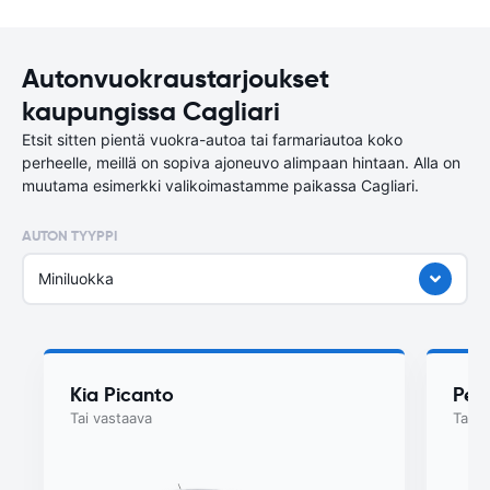
Autonvuokraustarjoukset
kaupungissa Cagliari
Etsit sitten pientä vuokra-autoa tai farmariautoa koko
perheelle, meillä on sopiva ajoneuvo alimpaan hintaan. Alla on
muutama esimerkki valikoimastamme paikassa Cagliari.
AUTON TYYPPI
Miniluokka
Kia Picanto
Peu
Tai vastaava
Tai v