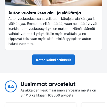
Auton vuokrauksen ala- ja yläikäraja
Autonvuokrauksessa sovelletaan ikärajoja: alaikärajaa ja
yläikärajaa. Emme me niitä määrää, vaan ne määräytyvät
kunkin autonvuokrausyrityksen mukaan. Nämä säännöt
vaihtelevat paitsi yrityksittäin myös maittain, ja ne
riippuvat toisinaan myös siitä, minkä tyyppisen auton
haluat vuokrata.
Katso kaikki artikkelit
Uusimmat arvostelut
8.4
Asiakkaiden keskimääräinen arvosana meistä on
8.4/10 kaikkiaan 108006 arviosta