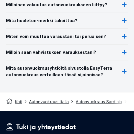
Millainen vakuutus autonvuokraukseen liittyy?
Mitä huoleton-merkki takoittaa?
Miten voin muuttaa varaustani tai perua sen?
Milloin saan vahvistuksen varauksestani?
Mitä autonvuokrausyhtiöitä sivustolla EasyTerra
autonvuokraus vertaillaan tässä sijainnissa?
Koti
Autonvuokraus Italia
Autonvuokraus Sardinia
Au
Tuki ja yhteystiedot