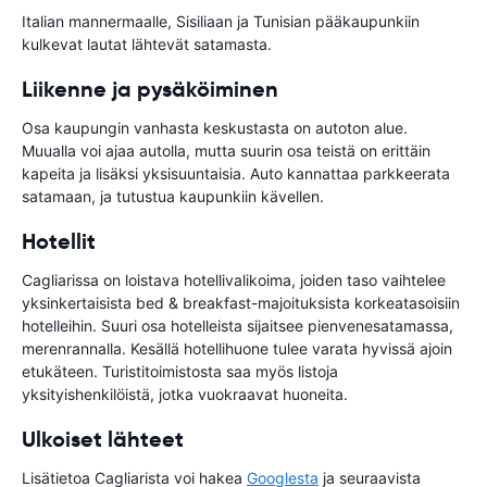
Italian mannermaalle, Sisiliaan ja Tunisian pääkaupunkiin
kulkevat lautat lähtevät satamasta.
Liikenne ja pysäköiminen
Osa kaupungin vanhasta keskustasta on autoton alue.
Muualla voi ajaa autolla, mutta suurin osa teistä on erittäin
kapeita ja lisäksi yksisuuntaisia. Auto kannattaa parkkeerata
satamaan, ja tutustua kaupunkiin kävellen.
Hotellit
Cagliarissa on loistava hotellivalikoima, joiden taso vaihtelee
yksinkertaisista bed & breakfast-majoituksista korkeatasoisiin
hotelleihin. Suuri osa hotelleista sijaitsee pienvenesatamassa,
merenrannalla. Kesällä hotellihuone tulee varata hyvissä ajoin
etukäteen. Turistitoimistosta saa myös listoja
yksityishenkilöistä, jotka vuokraavat huoneita.
Ulkoiset lähteet
Lisätietoa Cagliarista voi hakea
Googlesta
ja seuraavista