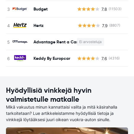
Budget
7.8
(11503)
Hertz
7.9
(8807)
Ei
Advantage Rent a Car
Ei arvosteluja
Keddy By Europcar
7.6
(4316)
Hyödyllisiä vinkkejä hyvin
valmistetulle matkalle
Mikä vakuutus minun kannattaisi valita ja mitä käsirahalla
tarkoitetaan? Lue artikkeleistamme hyödyllisiä tietoja ja
vinkkejä löytääksesi juuri oikean vuokra-auton sinulle.