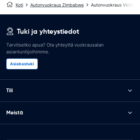
Koti
Autonvuokraus Zimbabwe
Autonvuokraus Victoria
Tuki ja yhteystiedot
Tarvitsetko apua? Ota yhteyttä vuokrausalan
asiantuntijoihimme.
Asiakastuki
Tili
Meistä