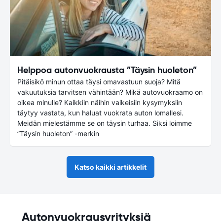
Helppoa autonvuokrausta ”Täysin huoleton”
Pitäisikö minun ottaa täysi omavastuun suoja? Mitä
vakuutuksia tarvitsen vähintään? Mikä autovuokraamo on
oikea minulle? Kaikkiin näihin vaikeisiin kysymyksiin
täytyy vastata, kun haluat vuokrata auton lomallesi.
Meidän mielestämme se on täysin turhaa. Siksi loimme
”Täysin huoleton” -merkin
Katso kaikki artikkelit
Autonvuokrausyrityksiä