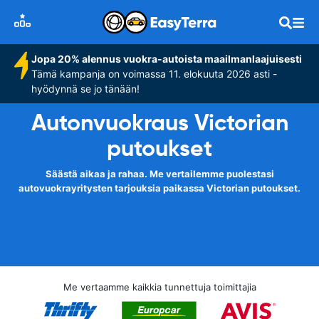
Jopa 20% alennus vuokra-autoista maailmanlaajuisesti
Tämä kampanja on voimassa 11. elokuuta 2026 asti -
hyödynnä se jo tänään!
Autonvuokraus Victorian
putoukset
Säästä aikaa ja rahaa. Me vertailemme puolestasi
autovuokrayritysten tarjouksia paikassa Victorian putoukset.
Me vertaamme kaikkia tunnettuja toimittajia