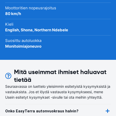
Moottoritien nopeusrajoitus
80 km/h
Kieli
English, Shona, Northern Ndebele
Suosittu autoluokka
Monitoimiajoneuvo
Mitä useimmat ihmiset haluavat
tietää
Seuraavassa on luettelo yleisimmin esitetyistä kysymyksistä ja
vastauksista. Jos et löydä vastausta kysymykseesi, mene
Usein esitetyt kysymykset -sivulle tai ota meihin yhteyttä.
Onko EasyTerra autonvuokraus halvin?