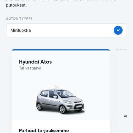
putoukset.
AUTON TYYPPI
Miniluokka
Hyundai Atos
Tai vastaava
vuok
Parhaat tarjouksemme