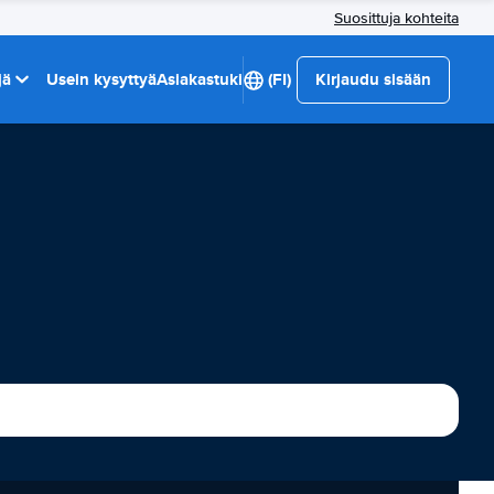
Suosittuja kohteita
jä
Usein kysyttyä
Asiakastuki
(FI)
Kirjaudu sisään