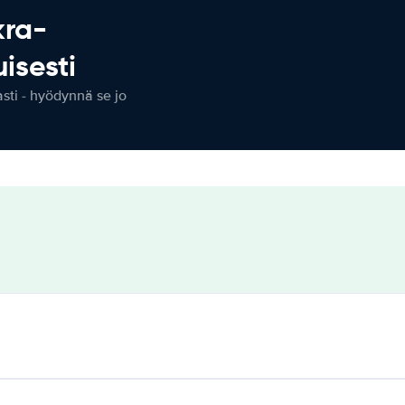
kra-
isesti
ti - hyödynnä se jo