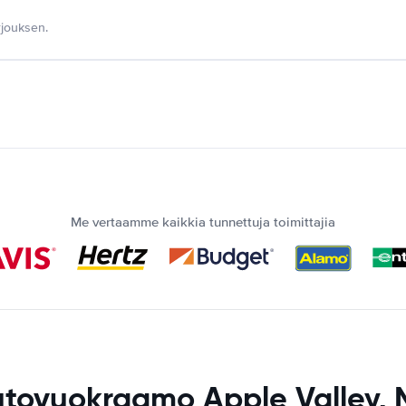
jouksen.
Me vertaamme kaikkia tunnettuja toimittajia
tovuokraamo Apple Valley,