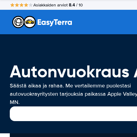
8.4
Asiakkaiden arviot
/ 10
Autonvuokraus 
Säästä aikaa ja rahaa. Me vertailemme puolestasi
autovuokrayritysten tarjouksia paikassa Apple Valley
MN.