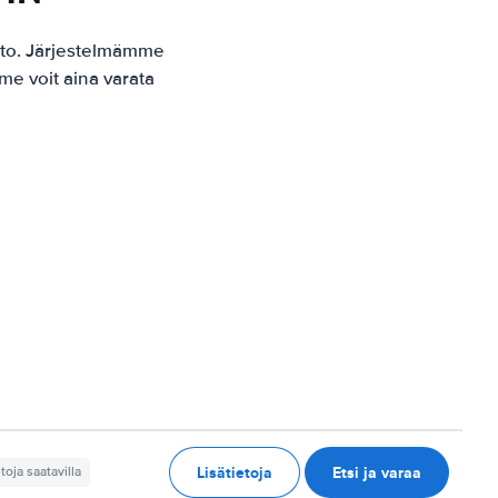
sto. Järjestelmämme
me voit aina varata
Lisätietoja
Etsi ja varaa
etoja saatavilla