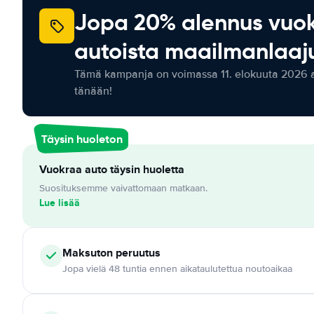
Jopa 20% alennus vuo
autoista maailmanlaaju
Tämä kampanja on voimassa 11. elokuuta 2026 as
tänään!
Täysin huoleton
Vuokraa auto täysin huoletta
Suosituksemme vaivattomaan matkaan.
Lue lisää
Maksuton
peruutus
Jopa vielä 48 tuntia ennen aikataulutettua noutoaikaa