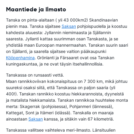
Maantiede ja Ilmasto
Tanska on pinta-alaltaan ( yli 43 000km2) Skandinaavian
pienin maa. Tanska sijaitsee
Saksan
pohjoispuolella ja koostuu
kahdesta aluuesta: Jyllannin niemimaasta ja Själlannin
saaresta. Jyllanti kattaa suurimman osan Tanskasta, ja se
yhdistää maan Euroopan mannermaahan. Tanskan suurin saari
on Själlanti, ja saarella sijaitsee valtion pääkaupunki
Kööpenhamina
. Grönlanti ja Färsaaret ovat osa Tanskan
kuningaskuntaa, ja ne ovat täysin itsehallinnollisia.
Tanskassa on runsaasti vettä.
Maan rannikkoviivan kokonaispituus on 7 300 km, mikä johtuu
suureksi osaksi siitä, että Tanskassa on paljon saaria (yli
400!). Tanskan rannikko koostuu hiekkarannoista, dyyneistä
ja matalista hiekkamaista. Tanskan rannikkoa huuhtelee monta
merta: Skagerrak (pohjoisessa), Pohjanmeri (lännessä),
Kattegat, Sont ja Itämeri (idässä). Tanskalla on maaraja
ainoastaan
Saksan
kanssa, ja sitäkin vain 67 kilometriä.
Tanskassa vallitsee vaihteleva meri-ilmasto. Länsituulien