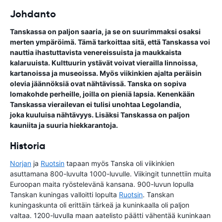
Johdanto
Tanskassa on paljon saaria, ja se on suurimmaksi osaksi
merten ympäröimä. Tämä tarkoittaa sitä, että Tanskassa voi
nauttia ihastuttavista venereissuista ja maukkaista
kalaruuista. Kulttuurin ystävät voivat vierailla linnoissa,
kartanoissa ja museoissa. Myös viikinkien ajalta peräisin
olevia jäännöksiä ovat nähtävissä. Tanska on sopiva
lomakohde perheille, joilla on pieniä lapsia. Kenenkään
Tanskassa vierailevan ei tulisi unohtaa Legolandia,
joka kuuluisa nähtävyys. Lisäksi Tanskassa on paljon
kauniita ja suuria hiekkarantoja.
Historia
Norjan
ja
Ruotsin
tapaan myös Tanska oli viikinkien
asuttamana 800-luvulta 1000-luvulle. Viikingit tunnettiin muita
Euroopan maita ryöstelevänä kansana. 900-luvun lopulla
Tanskan kuningas valloitti lopulta
Ruotsin
. Tanskan
kuningaskunta oli erittäin tärkeä ja kuninkaalla oli paljon
valtaa. 1200-luvulla maan aatelisto päätti vähentää kuninkaan