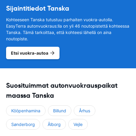
Sijaintitiedot Tanska
Kohteeseen Tanska tutustuu parhaiten vuokra-autolla.
EasyTerra autonvuokraus:lla on yli 46 noutopistettä kohteessa
Tanska. Tämä tarkoittaa, että kohteesi lähellä on aina
noutopiste.
Etsi vuokra-autoa
Suosituimmat autonvuokrauspaikat
maassa Tanska
Kööpenhamina
Billund
Århus
Sønderborg
Ålborg
Vejle