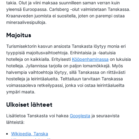
takia. Olut ja viini maksaa suunnilleen saman verran kuin
yleensä Euroopassa. Carlsberg -olut valmistetaan Tanskassa.
Kraanaveden juomista ei suositella, joten on parempi ostaa
mineraalivesipulloja.
Majoitus
Turismisektorin kasvun ansiosta Tanskasta löytyy monia eri
tyyppisiä majoitusvaihtoehtoja. Erihintaisia ja -laatuisia
hotelleja on kaikkialla. Erityisesti
Kööpenhaminassa
on lukuisia
hotelleja. Jyllannissa tarjolla on paljon lomamökkejä. Myös
halvempia vaihtoehtoja löytyy, sillä Tanskassa on riittävästi
hostelleja ja leirintäalueita. Telttailuun tarvitaan Tanskassa
voimassaoleva retkeilypassi, jonka voi ostaa leirintäalueilta
ympäri maata.
Ulkoiset lähteet
Lisätietoa Tanskasta voi hakea
Googlesta
ja seuraavista
lähteistä:
Wikipedia, Tanska