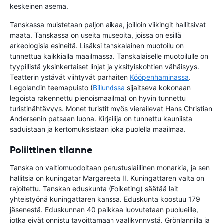
keskeinen asema.
Tanskassa muistetaan paljon aikaa, joilloin viikingit hallitsivat
maata. Tanskassa on useita museoita, joissa on esillä
arkeologisia esineitä. Lisäksi tanskalainen muotoilu on
tunnettua kaikkialla maailmassa. Tanskalaiselle muotoilulle on
tyypillistä yksinkertaiset linjat ja yksityiskohtien vähäisyys.
Teatterin ystävät viihtyvät parhaiten
Kööpenhaminassa
.
Legolandin teemapuisto (
Billundssa
sijaitseva kokonaan
legoista rakennettu pienoismaailma) on hyvin tunnettu
turistinähtävyys. Monet turistit myös vierailevat Hans Christian
Andersenin patsaan luona. Kirjailija on tunnettu kauniista
saduistaan ja kertomuksistaan joka puolella maailmaa.
Poliittinen tilanne
Tanska on valtiomuodoltaan perustuslaillinen monarkia, ja sen
hallitsia on kuningatar Margareeta II. Kuningattaren valta on
rajoitettu. Tanskan eduskunta (Folketing) säätää lait
yhteistyönä kuningattaren kanssa. Eduskunta koostuu 179
jäsenestä. Eduskunnan 40 paikkaa luovutetaan puolueille,
jotka eivät onnistu tavoittamaan vaalikynnystä. Grönlannilla ja