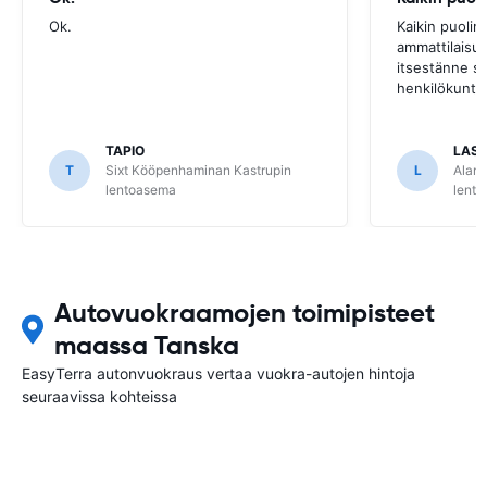
Ok.
Kaikin puolin
ammattilaisuut
itsestänne s
henkilökunta
TAPIO
LAS
T
Sixt Kööpenhaminan Kastrupin
L
Alam
lentoasema
lent
Autovuokraamojen toimipisteet
maassa Tanska
EasyTerra autonvuokraus vertaa vuokra-autojen hintoja
seuraavissa kohteissa