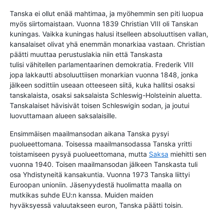
Tanska ei ollut enää mahtimaa, ja myöhemmin sen piti luopua
myös siirtomaistaan. Vuonna 1839 Christian VIII oli Tanskan
kuningas. Vaikka kuningas halusi itselleen absoluuttisen vallan,
kansalaiset olivat yhä enemmän monarkiaa vastaan. Christian
päätti muuttaa perustuslakia niin että Tanskasta
tulisi vähitellen parlamentaarinen demokratia. Frederik VIII
jopa lakkautti absoluuttiisen monarkian vuonna 1848, jonka
jälkeen sodittiin useaan otteeseen siitä, kuka hallitsi osaksi
tanskalaista, osaksi saksalaista Schleswig-Holsteinin aluetta.
Tanskalaiset hävisivät toisen Schleswigin sodan, ja joutui
luovuttamaan alueen saksalaisille.
Ensimmäisen maailmansodan aikana Tanska pysyi
puolueettomana. Toisessa maailmansodassa Tanska yritti
toistamiseen pysyä puolueettomana, mutta
Saksa
miehitti sen
vuonna 1940. Toisen maailmansodan jälkeen Tanskasta tuli
osa Yhdistyneitä kansakuntia. Vuonna 1973 Tanska liittyi
Euroopan unioniin. Jäsenyydestä huolimatta maalla on
mutkikas suhde EU:n kanssa. Muiden maiden
hyväksyessä valuutakseen euron, Tanska päätti toisin.