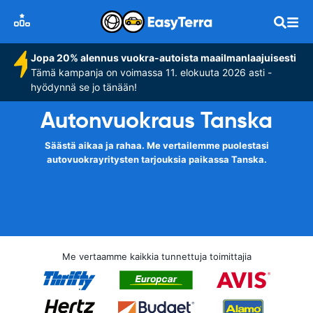
Jopa 20% alennus vuokra-autoista maailmanlaajuisesti
Tämä kampanja on voimassa 11. elokuuta 2026 asti -
hyödynnä se jo tänään!
Autonvuokraus Tanska
Säästä aikaa ja rahaa. Me vertailemme puolestasi
autovuokrayritysten tarjouksia paikassa Tanska.
Me vertaamme kaikkia tunnettuja toimittajia