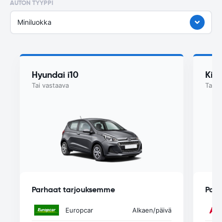
AUTON TYYPPI
Miniluokka
Hyundai i10
Kia
Tai vastaava
Tai v
Parhaat tarjouksemme
Parh
Europcar
Alkaen
/päivä