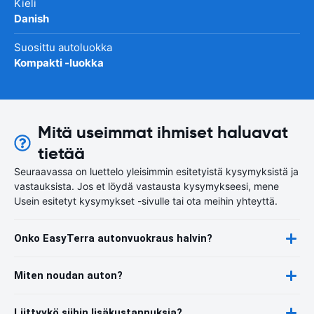
Kieli
Danish
Suosittu autoluokka
Kompakti -luokka
Mitä useimmat ihmiset haluavat
tietää
Seuraavassa on luettelo yleisimmin esitetyistä kysymyksistä ja
vastauksista. Jos et löydä vastausta kysymykseesi, mene
Usein esitetyt kysymykset -sivulle tai ota meihin yhteyttä.
Onko EasyTerra autonvuokraus halvin?
Miten noudan auton?
Liittyykö siihin lisäkustannuksia?