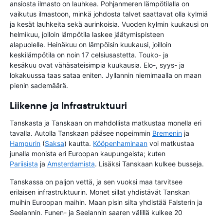
ansiosta ilmasto on lauhkea. Pohjanmeren lämpötilalla on
vaikutus ilmastoon, minkä johdosta talvet saattavat olla kylmiä
ja kesät lauhkeita sekä aurinkoisia. Vuoden kylmin kuukausi on
helmikuu, jolloin lämpötila laskee jäätymispisteen
alapuolelle. Heinäkuu on lämpöisin kuukausi, joilloin
keskilämpötila on noin 17 celsiusastetta. Touko- ja
kesäkuu ovat vähäsateisimpia kuukausia. Elo-, syys- ja
lokakuussa taas sataa eniten. Jyllannin niemimaalla on maan
pienin sademäärä.
Liikenne ja Infrastruktuuri
Tanskasta ja Tanskaan on mahdollista matkustaa monella eri
tavalla. Autolla Tanskaan pääsee nopeimmin
Bremenin
ja
Hampurin
(
Saksa
) kautta.
Kööpenhaminaan
voi matkustaa
junalla monista eri Euroopan kaupungeista; kuten
Pariisista
ja
Amsterdamista
. Lisäksi Tanskaan kulkee busseja.
Tanskassa on paljon vettä, ja sen vuoksi maa tarvitsee
erilaisen infrastruktuurin. Monet sillat yhdistävät Tanskan
muihin Euroopan maihin. Maan pisin silta yhdistää Falsterin ja
Seelannin. Funen- ja Seelannin saaren välillä kulkee 20