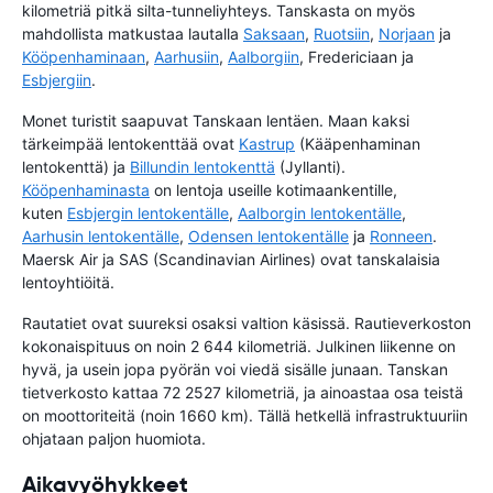
kilometriä pitkä silta-tunneliyhteys. Tanskasta on myös
mahdollista matkustaa lautalla
Saksaan
,
Ruotsiin
,
Norjaan
ja
Kööpenhaminaan
,
Aarhusiin
,
Aalborgiin
, Fredericiaan ja
Esbjergiin
.
Monet turistit saapuvat Tanskaan lentäen. Maan kaksi
tärkeimpää lentokenttää ovat
Kastrup
(Kääpenhaminan
lentokenttä) ja
Billundin lentokenttä
(Jyllanti).
Kööpenhaminasta
on lentoja useille kotimaankentille,
kuten
Esbjergin lentokentälle
,
Aalborgin lentokentälle
,
Aarhusin lentokentälle
,
Odensen lentokentälle
ja
Ronneen
.
Maersk Air ja SAS (Scandinavian Airlines) ovat tanskalaisia
lentoyhtiöitä.
Rautatiet ovat suureksi osaksi valtion käsissä. Rautieverkoston
kokonaispituus on noin 2 644 kilometriä. Julkinen liikenne on
hyvä, ja usein jopa pyörän voi viedä sisälle junaan. Tanskan
tietverkosto kattaa 72 2527 kilometriä, ja ainoastaa osa teistä
on moottoriteitä (noin 1660 km). Tällä hetkellä infrastruktuuriin
ohjataan paljon huomiota.
Aikavyöhykkeet