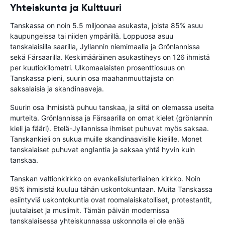
Yhteiskunta ja Kulttuuri
Tanskassa on noin 5.5 miljoonaa asukasta, joista 85% asuu
kaupungeissa tai niiden ympärillä. Loppuosa asuu
tanskalaisilla saarilla, Jyllannin niemimaalla ja Grönlannissa
sekä Färsaarilla. Keskimääräinen asukastiheys on 126 ihmistä
per kuutiokilometri. Ulkomaalaisten prosenttiosuus on
Tanskassa pieni, suurin osa maahanmuuttajista on
saksalaisia ja skandinaaveja.
Suurin osa ihmisistä puhuu tanskaa, ja siitä on olemassa useita
murteita. Grönlannissa ja Färsaarilla on omat kielet (grönlannin
kieli ja fääri). Etelä-Jyllannissa ihmiset puhuvat myös saksaa.
Tanskankieli on sukua muille skandinaavisille kielille. Monet
tanskalaiset puhuvat englantia ja saksaa yhtä hyvin kuin
tanskaa.
Tanskan valtionkirkko on evankelisluterilainen kirkko. Noin
85% ihmisistä kuuluu tähän uskontokuntaan. Muita Tanskassa
esiintyviä uskontokuntia ovat roomalaiskatolliset, protestantit,
juutalaiset ja muslimit. Tämän päivän modernissa
tanskalaisessa yhteiskunnassa uskonnolla ei ole enää