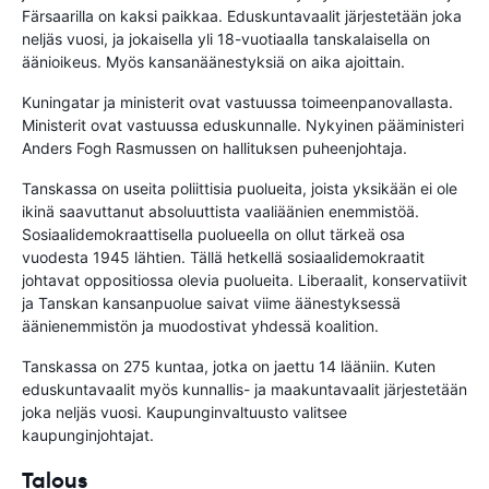
Färsaarilla on kaksi paikkaa. Eduskuntavaalit järjestetään joka
neljäs vuosi, ja jokaisella yli 18-vuotiaalla tanskalaisella on
äänioikeus. Myös kansanäänestyksiä on aika ajoittain.
Kuningatar ja ministerit ovat vastuussa toimeenpanovallasta.
Ministerit ovat vastuussa eduskunnalle. Nykyinen pääministeri
Anders Fogh Rasmussen on hallituksen puheenjohtaja.
Tanskassa on useita poliittisia puolueita, joista yksikään ei ole
ikinä saavuttanut absoluuttista vaaliäänien enemmistöä.
Sosiaalidemokraattisella puolueella on ollut tärkeä osa
vuodesta 1945 lähtien. Tällä hetkellä sosiaalidemokraatit
johtavat oppositiossa olevia puolueita. Liberaalit, konservatiivit
ja Tanskan kansanpuolue saivat viime äänestyksessä
äänienemmistön ja muodostivat yhdessä koalition.
Tanskassa on 275 kuntaa, jotka on jaettu 14 lääniin. Kuten
eduskuntavaalit myös kunnallis- ja maakuntavaalit järjestetään
joka neljäs vuosi. Kaupunginvaltuusto valitsee
kaupunginjohtajat.
Talous