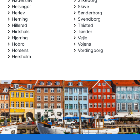
Haderslev
Silkeborg
Helsingör
Skive
Herlev
Sønderborg
Herning
Svendborg
Hillerød
Thisted
Hirtshals
Tønder
Hjørring
Vejle
Hobro
Vojens
Horsens
Vordingborg
Hørsholm