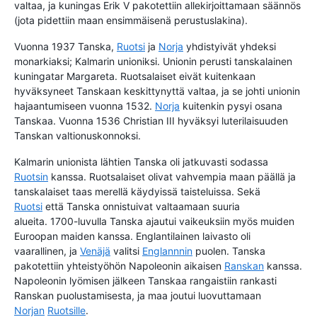
valtaa, ja kuningas Erik V pakotettiin allekirjoittamaan säännös
(jota pidettiin maan ensimmäisenä perustuslakina).
Vuonna 1937 Tanska,
Ruotsi
ja
Norja
yhdistyivät yhdeksi
monarkiaksi; Kalmarin unioniksi. Unionin perusti tanskalainen
kuningatar Margareta. Ruotsalaiset eivät kuitenkaan
hyväksyneet Tanskaan keskittynyttä valtaa, ja se johti unionin
hajaantumiseen vuonna 1532.
Norja
kuitenkin pysyi osana
Tanskaa. Vuonna 1536 Christian III hyväksyi luterilaisuuden
Tanskan valtionuskonnoksi.
Kalmarin unionista lähtien Tanska oli jatkuvasti sodassa
Ruotsin
kanssa. Ruotsalaiset olivat vahvempia maan päällä ja
tanskalaiset taas merellä käydyissä taisteluissa. Sekä
Ruotsi
että Tanska onnistuivat valtaamaan suuria
alueita. 1700-luvulla Tanska ajautui vaikeuksiin myös muiden
Euroopan maiden kanssa. Englantilainen laivasto oli
vaarallinen, ja
Venäjä
valitsi
Englannnin
puolen. Tanska
pakotettiin yhteistyöhön Napoleonin aikaisen
Ranskan
kanssa.
Napoleonin lyömisen jälkeen Tanskaa rangaistiin rankasti
Ranskan puolustamisesta, ja maa joutui luovuttamaan
Norjan
Ruotsille
.