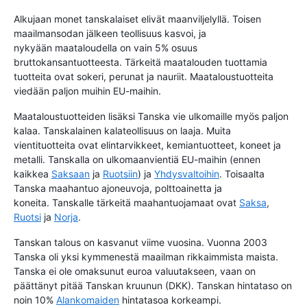
Alkujaan monet tanskalaiset elivät maanviljelyllä. Toisen
maailmansodan jälkeen teollisuus kasvoi, ja
nykyään maataloudella on vain 5% osuus
bruttokansantuotteesta. Tärkeitä maatalouden tuottamia
tuotteita ovat sokeri, perunat ja nauriit. Maataloustuotteita
viedään paljon muihin EU-maihin.
Maataloustuotteiden lisäksi Tanska vie ulkomaille myös paljon
kalaa. Tanskalainen kalateollisuus on laaja. Muita
vientituotteita ovat elintarvikkeet, kemiantuotteet, koneet ja
metalli. Tanskalla on ulkomaanvientiä EU-maihin (ennen
kaikkea
Saksaan
ja
Ruotsiin
) ja
Yhdysvaltoihin
. Toisaalta
Tanska maahantuo ajoneuvoja, polttoainetta ja
koneita. Tanskalle tärkeitä maahantuojamaat ovat
Saksa
,
Ruotsi
ja
Norja
.
Tanskan talous on kasvanut viime vuosina. Vuonna 2003
Tanska oli yksi kymmenestä maailman rikkaimmista maista.
Tanska ei ole omaksunut euroa valuutakseen, vaan on
päättänyt pitää Tanskan kruunun (DKK). Tanskan hintataso on
noin 10%
Alankomaiden
hintatasoa korkeampi.