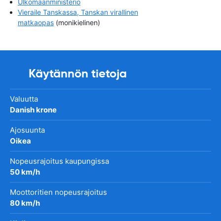
Ulkomaanministeriö
Vieraile Tanskassa, Tanskan virallinen
matkaopas
(monikielinen)
Käytännön tietoja
Valuutta
Danish krone
Ajosuunta
Oikea
Nopeusrajoitus kaupungissa
50 km/h
Moottoritien nopeusrajoitus
80 km/h