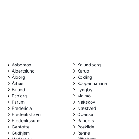
Aabenraa
Kalundborg
Albertslund
Karup
Ålborg
Kolding
Århus
Kööpenhamina
Billund
Lyngby
Esbjerg
Malmö
Farum
Nakskov
Fredericia
Næstved
Frederikshavn
Odense
Frederikssund
Randers
Gentofte
Roskilde
Gudhjem
Rønne