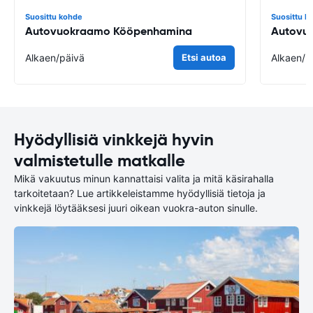
Suosittu kohde
Suosittu k
Autovuokraamo Kööpenhamina
Autovuo
Alkaen
/päivä
Etsi autoa
Alkaen
/p
Hyödyllisiä vinkkejä hyvin
valmistetulle matkalle
Mikä vakuutus minun kannattaisi valita ja mitä käsirahalla
tarkoitetaan? Lue artikkeleistamme hyödyllisiä tietoja ja
vinkkejä löytääksesi juuri oikean vuokra-auton sinulle.