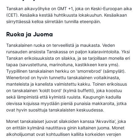
Tanskan aikavyöhyke on GMT +1, joka on Keski-Euroopan aika
(CET). Kesäaika kestää huhtikuusta lokakuuhun. Kesäaikaan
siirryttäessä kelloa siirretään tunnilla eteenpäin.
Ruoka ja Juoma
Tanskalainen ruoka on terveellistä ja maukasta. Veden
runsauden ansiosta Tanskassa on paljon kalaravintoloita. Yksi
Tanskan erikoisuuksista on silakka, ja se tarjoillaan monella eri
tapaa (savustettuna, marinoituna, kastikkeen kera yms).
Tyypillinen tanskalainen herkku on 'smorrebrod' (sämpylät).
Wienerbrod on hyvin tunnettu tanskalainen voitaikinasta,
manteleista ja kanelista valmistettu kakku. Toinen erikoisuus
on tanskalainen 'koldt bord' (kylmä buffetti), joka koostuu
sekä lämpimistä että kylmistä ruuista. Kaupungin kaduilla
olevissa kojuissa myydään pieniä punaisia makkaroita, jotka
ovat hyvin suosittuja tanskalaisten keskuudessa.
Monet tanskalaiset juovat silakoiden kanssa 'Akvavitia', joka
on erittäin kylmänä nautittava ginin kaltainen juoma. Monet
alkoholijuomat ovat kohtuullisen kalliita korkeiden verojen