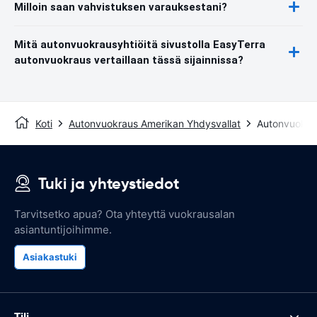
Milloin saan vahvistuksen varauksestani?
Mitä autonvuokrausyhtiöitä sivustolla EasyTerra
autonvuokraus vertaillaan tässä sijainnissa?
Koti
Autonvuokraus Amerikan Yhdysvallat
Autonvuokra
Tuki ja yhteystiedot
Tarvitsetko apua? Ota yhteyttä vuokrausalan
asiantuntijoihimme.
Asiakastuki