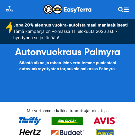
Jopa 20% alennus vuokra-autoista maailmanlaajuisesti
Tämä kampanja on voimassa 11. elokuuta 2026 asti -
hyödynnä se jo tänään!
Autonvuokraus Palmyra
Säästä aikaa ja rahaa. Me vertailemme puolestasi
autovuokrayritysten tarjouksia paikassa Palmyra.
Me vertaamme kaikkia tunnettuja toimittajia