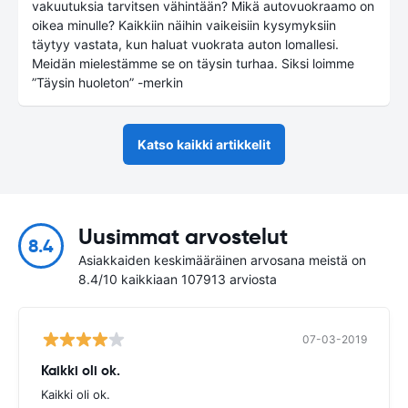
vakuutuksia tarvitsen vähintään? Mikä autovuokraamo on
oikea minulle? Kaikkiin näihin vaikeisiin kysymyksiin
täytyy vastata, kun haluat vuokrata auton lomallesi.
Meidän mielestämme se on täysin turhaa. Siksi loimme
”Täysin huoleton” -merkin
Katso kaikki artikkelit
Uusimmat arvostelut
8.4
Asiakkaiden keskimääräinen arvosana meistä on
8.4/10 kaikkiaan 107913 arviosta
07-03-2019
Kaikki oli ok.
Kaikki oli ok.