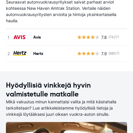
Seuraavat autonvuokrausyritykset saivat parhaat arviot
kohteessa New Haven Amtrak Station. Vertaile näiden
autonvuokrausyritysten arvioita ja hintoja yksinkertaisella
haulla.
Avis
7.8
(7427)
Ei
Hertz
7.9
(8807)
Ei
Hyödyllisiä vinkkejä hyvin
valmistetulle matkalle
Mikä vakuutus minun kannattaisi valita ja mitä käsirahalla
tarkoitetaan? Lue artikkeleistamme hyödyllisiä tietoja ja
vinkkejä löytääksesi juuri oikean vuokra-auton sinulle.