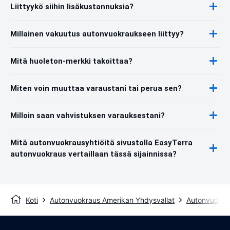
Liittyykö siihin lisäkustannuksia?
Millainen vakuutus autonvuokraukseen liittyy?
Mitä huoleton-merkki takoittaa?
Miten voin muuttaa varaustani tai perua sen?
Milloin saan vahvistuksen varauksestani?
Mitä autonvuokrausyhtiöitä sivustolla EasyTerra
autonvuokraus vertaillaan tässä sijainnissa?
Koti
Autonvuokraus Amerikan Yhdysvallat
Autonvuokr