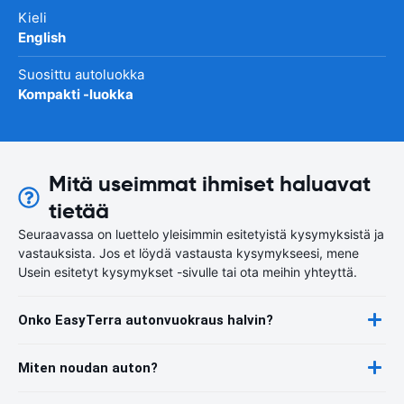
Kieli
English
Suosittu autoluokka
Kompakti -luokka
Mitä useimmat ihmiset haluavat
tietää
Seuraavassa on luettelo yleisimmin esitetyistä kysymyksistä ja
vastauksista. Jos et löydä vastausta kysymykseesi, mene
Usein esitetyt kysymykset -sivulle tai ota meihin yhteyttä.
Onko EasyTerra autonvuokraus halvin?
Miten noudan auton?