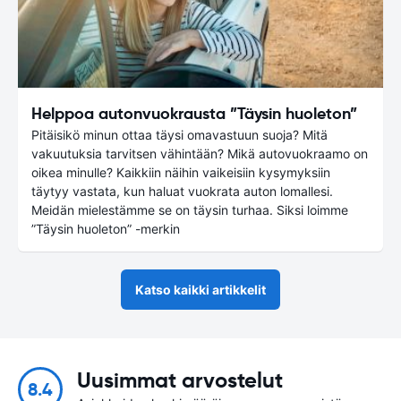
Helppoa autonvuokrausta ”Täysin huoleton”
Pitäisikö minun ottaa täysi omavastuun suoja? Mitä
vakuutuksia tarvitsen vähintään? Mikä autovuokraamo on
oikea minulle? Kaikkiin näihin vaikeisiin kysymyksiin
täytyy vastata, kun haluat vuokrata auton lomallesi.
Meidän mielestämme se on täysin turhaa. Siksi loimme
”Täysin huoleton” -merkin
Katso kaikki artikkelit
Uusimmat arvostelut
8.4