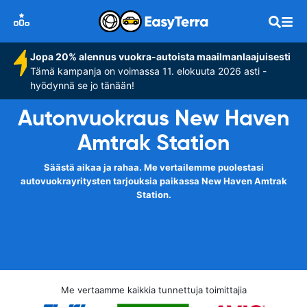
Jopa 20% alennus vuokra-autoista maailmanlaajuisesti
Tämä kampanja on voimassa 11. elokuuta 2026 asti -
hyödynnä se jo tänään!
Autonvuokraus New Haven
Amtrak Station
Säästä aikaa ja rahaa. Me vertailemme puolestasi
autovuokrayritysten tarjouksia paikassa New Haven Amtrak
Station.
Me vertaamme kaikkia tunnettuja toimittajia