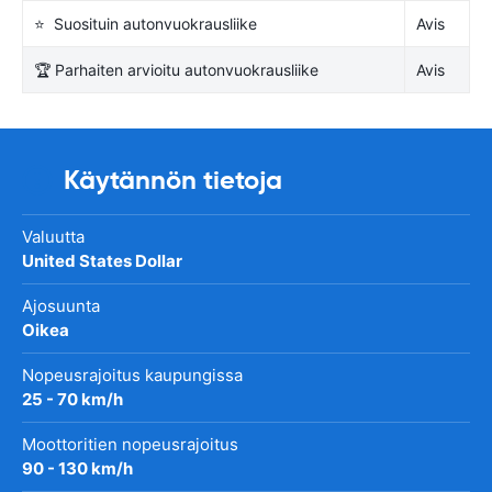
⭐ Suosituin autonvuokrausliike
Avis
🏆 Parhaiten arvioitu autonvuokrausliike
Avis
Käytännön tietoja
Valuutta
United States Dollar
Ajosuunta
Oikea
Nopeusrajoitus kaupungissa
25 - 70 km/h
Moottoritien nopeusrajoitus
90 - 130 km/h