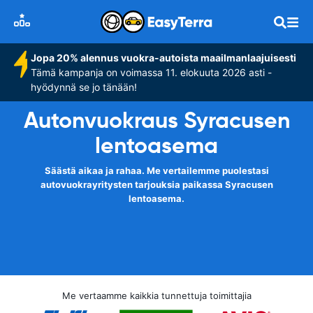
Jopa 20% alennus vuokra-autoista maailmanlaajuisesti
Tämä kampanja on voimassa 11. elokuuta 2026 asti -
hyödynnä se jo tänään!
Autonvuokraus Syracusen
lentoasema
Säästä aikaa ja rahaa. Me vertailemme puolestasi
autovuokrayritysten tarjouksia paikassa Syracusen
lentoasema.
Me vertaamme kaikkia tunnettuja toimittajia