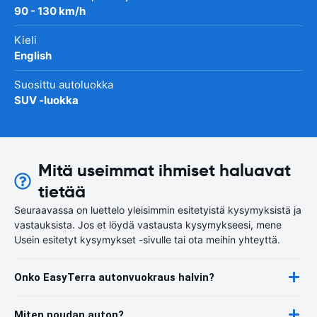
90 - 130 km/h
Kieli
English
Suosittu autoluokka
SUV -luokka
Mitä useimmat ihmiset haluavat
tietää
Seuraavassa on luettelo yleisimmin esitetyistä kysymyksistä ja
vastauksista. Jos et löydä vastausta kysymykseesi, mene
Usein esitetyt kysymykset -sivulle tai ota meihin yhteyttä.
Onko EasyTerra autonvuokraus halvin?
Miten noudan auton?