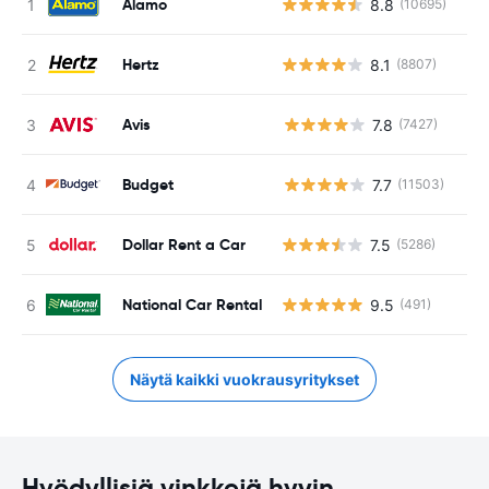
Alamo
8.8
(10695)
Hertz
8.1
(8807)
Avis
7.8
(7427)
Ei
Budget
7.7
(11503)
Ei
Dollar Rent a Car
7.5
(5286)
National Car Rental
9.5
(491)
Näytä kaikki vuokrausyritykset
Hyödyllisiä vinkkejä hyvin