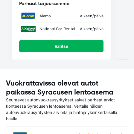
Parhaat tarjouksemme
Alamo
Alkaen
/päivä
National Car Rental
Alkaen
/päivä
Valitse
Vuokrattavissa olevat autot
paikassa Syracusen lentoasema
Seuraavat autonvuokrausyritykset saivat parhaat arviot
kohteessa Syracusen lentoasema. Vertaile näiden
autonvuokrausyritysten arvioita ja hintoja yksinkertaisella
haulla.