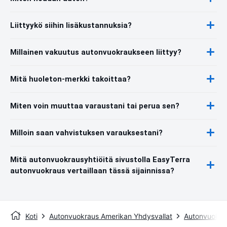
Liittyykö siihin lisäkustannuksia?
Millainen vakuutus autonvuokraukseen liittyy?
Mitä huoleton-merkki takoittaa?
Miten voin muuttaa varaustani tai perua sen?
Milloin saan vahvistuksen varauksestani?
Mitä autonvuokrausyhtiöitä sivustolla EasyTerra
autonvuokraus vertaillaan tässä sijainnissa?
Koti
Autonvuokraus Amerikan Yhdysvallat
Autonvuokra