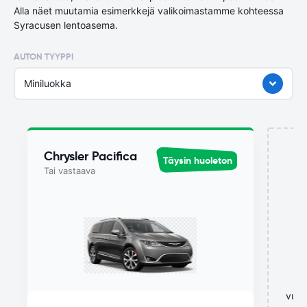
Alla näet muutamia esimerkkejä valikoimastamme kohteessa
Syracusen lentoasema.
AUTON TYYPPI
Miniluokka
Chrysler Pacifica
Täysin huoleton
Tai vastaava
vuok