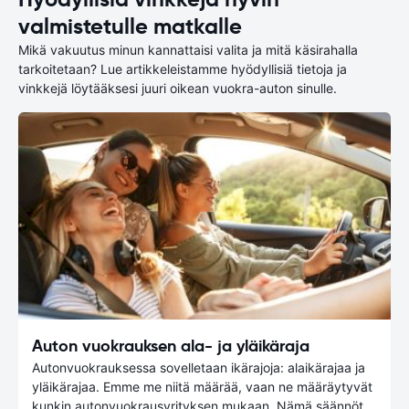
valmistetulle matkalle
Mikä vakuutus minun kannattaisi valita ja mitä käsirahalla
tarkoitetaan? Lue artikkeleistamme hyödyllisiä tietoja ja
vinkkejä löytääksesi juuri oikean vuokra-auton sinulle.
Auton vuokrauksen ala- ja yläikäraja
Autonvuokrauksessa sovelletaan ikärajoja: alaikärajaa ja
yläikärajaa. Emme me niitä määrää, vaan ne määräytyvät
kunkin autonvuokrausyrityksen mukaan. Nämä säännöt