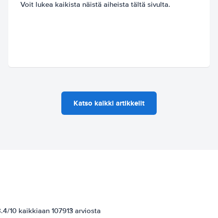
Voit lukea kaikista näistä aiheista tältä sivulta.
Katso kaikki artikkelit
4/10 kaikkiaan 107913 arviosta