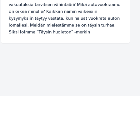
vakuutuksia tarvitsen vähintään? Mikä autovuokraamo
on oikea minulle? Kaikkiin näihin vaikeisiin
kysymyksiin täytyy vastata, kun haluat vuokrata auton
lomallesi. Meidän mielestämme se on täysin turhaa.
Siksi loimme ”Täysin huoleton” -merkin