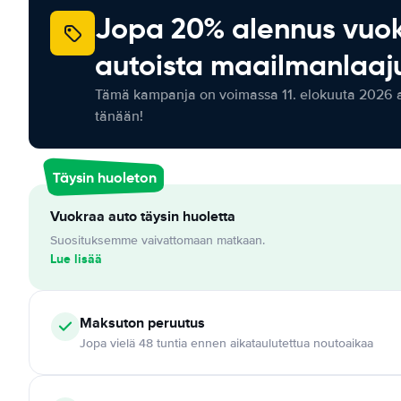
Jopa 20% alennus vuo
autoista maailmanlaaju
Tämä kampanja on voimassa 11. elokuuta 2026 as
tänään!
Täysin huoleton
Vuokraa auto täysin huoletta
Suosituksemme vaivattomaan matkaan.
Lue lisää
Maksuton
peruutus
Jopa vielä 48 tuntia ennen aikataulutettua noutoaikaa