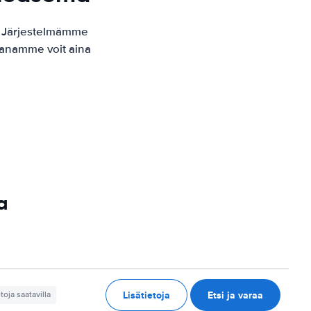
. Järjestelmämme
kaanamme voit aina
a
Lisätietoja
Etsi ja varaa
etoja saatavilla