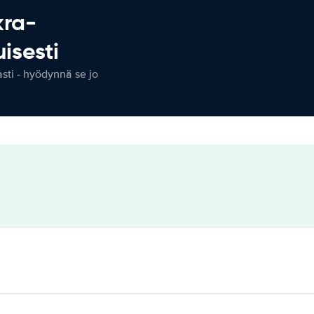
kra-
isesti
ti - hyödynnä se jo