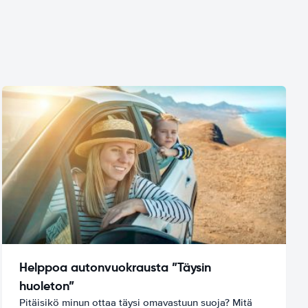
Helppoa autonvuokrausta ”Täysin
huoleton”
Pitäisikö minun ottaa täysi omavastuun suoja? Mitä