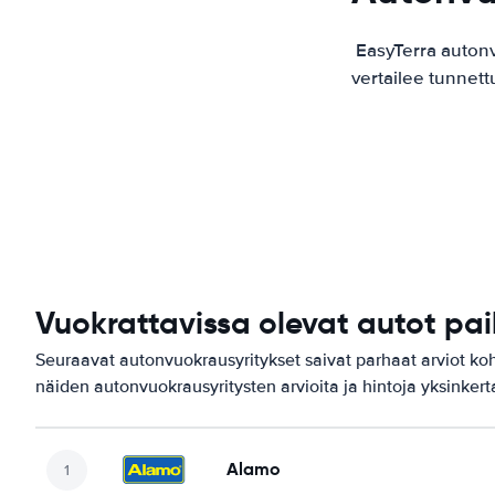
EasyTerra auton
vertailee tunnett
Vuokrattavissa olevat autot p
Seuraavat autonvuokrausyritykset saivat parhaat arviot ko
näiden autonvuokrausyritysten arvioita ja hintoja yksinkerta
Alamo