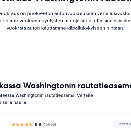
vuokraus on puolueeton autonvuokrauksen vertailusivusto
ujen autovuokraamoyritysten hintoja siten, että sinä asiak
vuokrata auton kauttamme kilpailukykyiseen hintaan.
aikassa Washingtonin rautatieasem
hteessa Washingtonin rautatieasema. Vertaile
isella haulla.
8.8
(10695)
Ei hintati