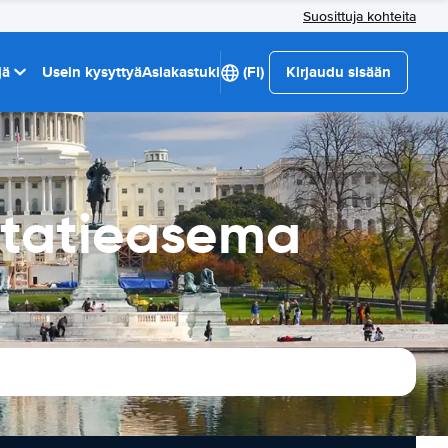
Suosittuja kohteita
jä
Usein kysyttyä
Asiakastuki
(FI)
Kirjaudu sisään
utatieasema