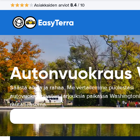
8.4
Asiakkaiden arviot
/ 10
Autonvuokraus 
Säästä aikaa ja rahaa. Me vertailemme puolestasi
autovuokrayritysten tarjouksia paikassa Washington
rautatieasema.