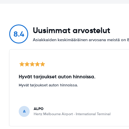
Uusimmat arvostelut
8.4
Asiakkaiden keskimääräinen arvosana meistä on 8
Hyvät tarjoukset auton hinnoissa.
Hyvät tarjoukset auton hinnoissa.
ALPO
A
Hertz Melbourne Airport - International Terminal