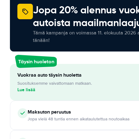
Jopa 20% alennus vuo
autoista maailmanlaaju
Tämä kampanja on voimassa 11. elokuuta 2026 as
tänään!
Täysin huoleton
Vuokraa auto täysin huoletta
Suosituksemme vaivattomaan matkaan.
Lue lisää
Maksuton
peruutus
Jopa vielä 48 tuntia ennen aikataulutettua noutoaikaa