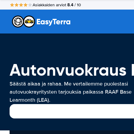
8.4
Asiakkaiden arviot
/ 10
Autonvuokraus 
Säästä aikaa ja rahaa. Me vertailemme puolestasi
autovuokrayritysten tarjouksia paikassa RAAF Base
Learmonth (LEA).