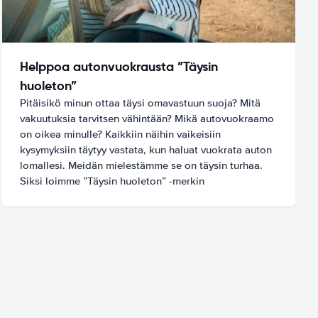
Helppoa autonvuokrausta ”Täysin
huoleton”
Pitäisikö minun ottaa täysi omavastuun suoja? Mitä
vakuutuksia tarvitsen vähintään? Mikä autovuokraamo
on oikea minulle? Kaikkiin näihin vaikeisiin
kysymyksiin täytyy vastata, kun haluat vuokrata auton
lomallesi. Meidän mielestämme se on täysin turhaa.
Siksi loimme ”Täysin huoleton” -merkin