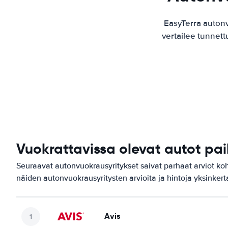
EasyTerra auton
vertailee tunnett
Vuokrattavissa olevat autot pa
Seuraavat autonvuokrausyritykset saivat parhaat arviot k
näiden autonvuokrausyritysten arvioita ja hintoja yksinkerta
Avis