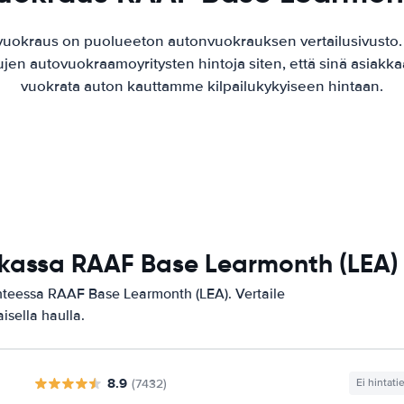
vuokraus on puolueeton autonvuokrauksen vertailusivusto
ujen autovuokraamoyritysten hintoja siten, että sinä asiak
vuokrata auton kauttamme kilpailukykyiseen hintaan.
ikassa RAAF Base Learmonth (LEA)
ohteessa RAAF Base Learmonth (LEA). Vertaile
isella haulla.
8.9
(7432)
Ei hintati