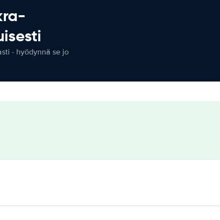
kra-
isesti
ti - hyödynnä se jo