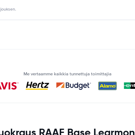
jouksen.
Me vertaamme kaikkia tunnettuja toimittajia
uokraus RAAF Base Learmont