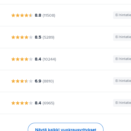
8.8
(11508)
Ei hintati
8.5
(5289)
Ei hintati
8.4
(10244)
Ei hintati
6.9
(8810)
Ei hintati
8.4
(6965)
Ei hintati
Näytä kaikki vuokrausyritykset