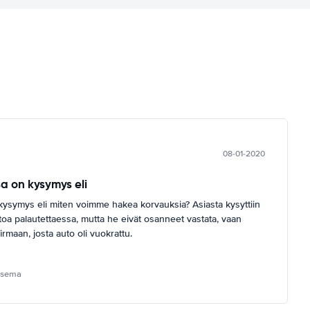
08-01-2020
a on kysymys eli
ysymys eli miten voimme hakea korvauksia? Asiasta kysyttiin
toa palautettaessa, mutta he eivät osanneet vastata, vaan
irmaan, josta auto oli vuokrattu.
oasema