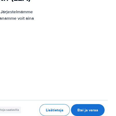
. Järjestelmämme
kaanamme voit aina
Lisätietoja
Etsi ja varaa
etoja saatavilla