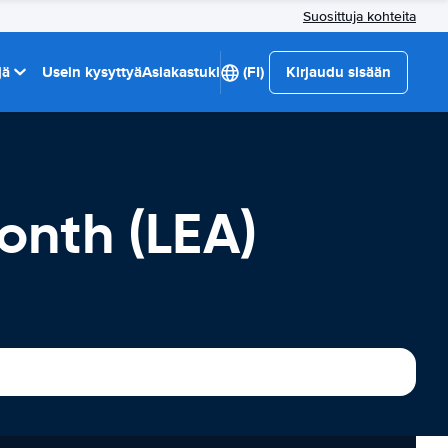
Suosittuja kohteita
jä
Usein kysyttyä
Asiakastuki
(FI)
Kirjaudu sisään
nth (LEA)