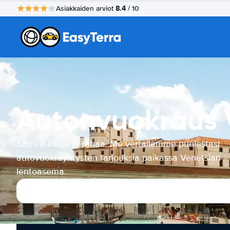
8.4
Asiakkaiden arviot
/ 10
Autonvuokraus 
Säästä aikaa ja rahaa. Me vertailemme puolestasi
autovuokrayritysten tarjouksia paikassa Venetsian
lentoasema.