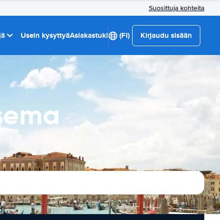
Suosittuja kohteita
jä
Usein kysyttyä
Asiakastuki
(FI)
Kirjaudu sisään
asema