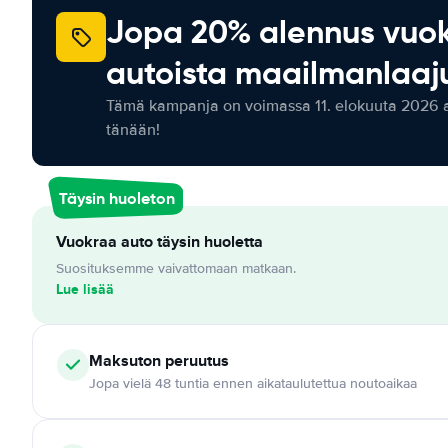
Jopa 20% alennus vuo
autoista maailmanlaaju
Tämä kampanja on voimassa 11. elokuuta 2026 as
tänään!
Täysin huoleton
Vuokraa auto täysin huoletta
Suosituksemme vaivattomaan matkaan.
Lue lisää
Maksuton
peruutus
Jopa vielä 48 tuntia ennen aikataulutettua noutoaikaa