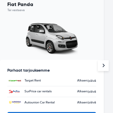
Fiat Panda
Tai vastaava
Parhaat tarjouksemme
Target Rent
Alkaen
/päivä
SurPrice car rentals
Alkaen
/päivä
Autounion Car Rental
Alkaen
/päivä