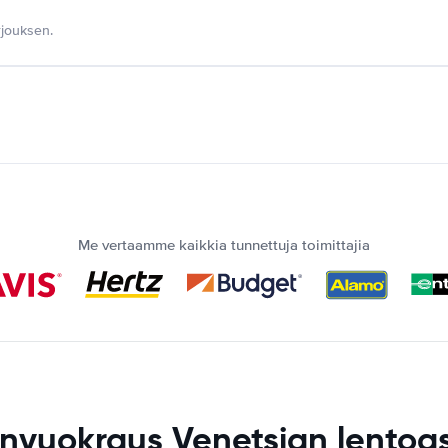
jouksen.
Me vertaamme kaikkia tunnettuja toimittajia
nvuokraus Venetsian lento