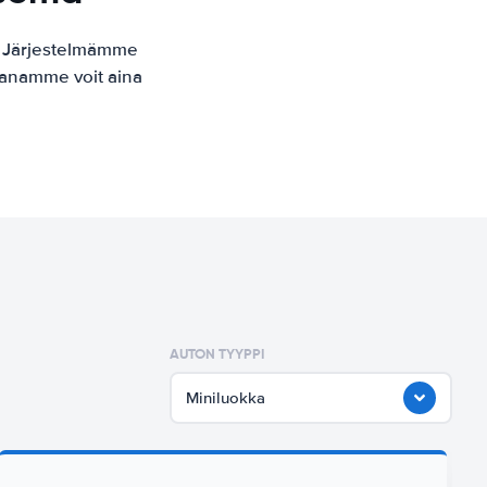
. Järjestelmämme
kaanamme voit aina
AUTON TYYPPI
Miniluokka