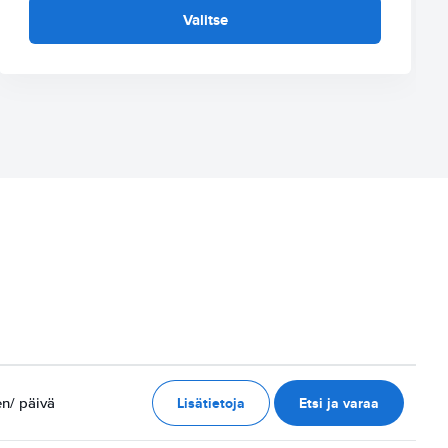
Valitse
Lisätietoja
Etsi ja varaa
en
/ päivä