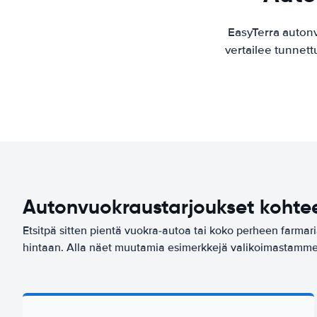
EasyTerra auton
vertailee tunnett
Autonvuokraustarjoukset kohte
Etsitpä sitten pientä vuokra-autoa tai koko perheen farmar
hintaan. Alla näet muutamia esimerkkejä valikoimastamm