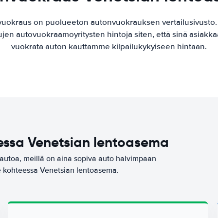
vuokraus on puolueeton autonvuokrauksen vertailusivusto
ujen autovuokraamoyritysten hintoja siten, että sinä asiak
vuokrata auton kauttamme kilpailukykyiseen hintaan.
essa Venetsian lentoasema
iautoa, meillä on aina sopiva auto halvimpaan
e kohteessa Venetsian lentoasema.