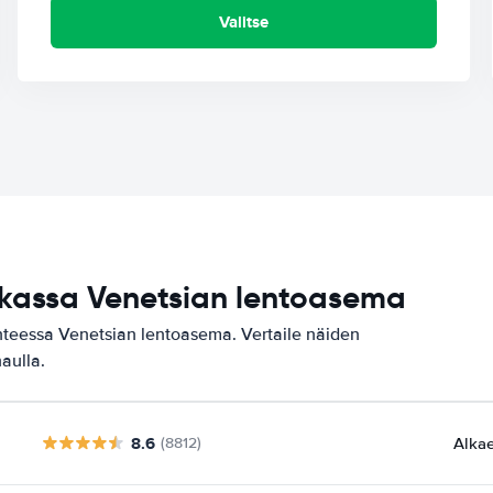
Valitse
ikassa Venetsian lentoasema
hteessa Venetsian lentoasema. Vertaile näiden
haulla.
8.6
Alka
(8812)