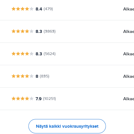
8.4
Alka
(479)
8.3
Alka
(3863)
8.3
Alka
(5624)
8
Alka
(835)
7.9
Alka
(10251)
Näytä kaikki vuokrausyritykset