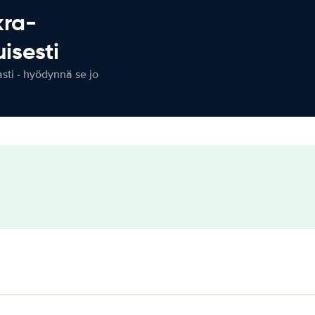
kra-
isesti
ti - hyödynnä se jo