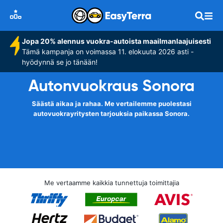
Jopa 20% alennus vuokra-autoista maailmanlaajuisesti
Tämä kampanja on voimassa 11. elokuuta 2026 asti -
hyödynnä se jo tänään!
Autonvuokraus Sonora
Säästä aikaa ja rahaa. Me vertailemme puolestasi
autovuokrayritysten tarjouksia paikassa Sonora.
Me vertaamme kaikkia tunnettuja toimittajia