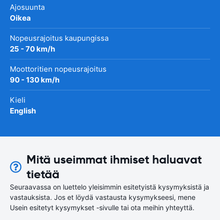
Ajosuunta
Oikea
Nopeusrajoitus kaupungissa
25 - 70 km/h
Moottoritien nopeusrajoitus
90 - 130 km/h
Kieli
English
Mitä useimmat ihmiset haluavat
tietää
Seuraavassa on luettelo yleisimmin esitetyistä kysymyksistä ja
vastauksista. Jos et löydä vastausta kysymykseesi, mene
Usein esitetyt kysymykset -sivulle tai ota meihin yhteyttä.