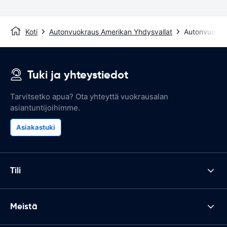
Koti
Autonvuokraus Amerikan Yhdysvallat
Autonvuokra
Tuki ja yhteystiedot
Tarvitsetko apua? Ota yhteyttä vuokrausalan
asiantuntijoihimme.
Asiakastuki
Tili
Meistä