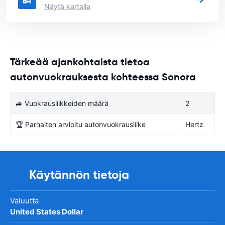
Näytä kartalla
Tärkeää ajankohtaista tietoa
autonvuokrauksesta kohteessa Sonora
🚙 Vuokrausliikkeiden määrä
2
🏆 Parhaiten arvioitu autonvuokrausliike
Hertz
Käytännön tietoja
Valuutta
United States Dollar