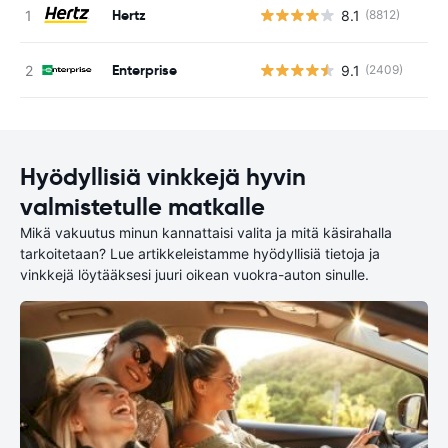
Hertz
8.1
(8812)
Ei
Enterprise
9.1
(2409)
Ei
Hyödyllisiä vinkkejä hyvin
valmistetulle matkalle
Mikä vakuutus minun kannattaisi valita ja mitä käsirahalla
tarkoitetaan? Lue artikkeleistamme hyödyllisiä tietoja ja
vinkkejä löytääksesi juuri oikean vuokra-auton sinulle.