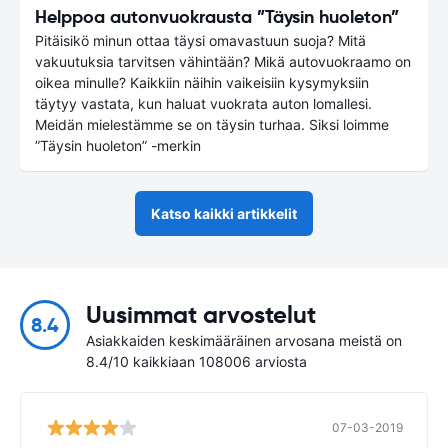
Helppoa autonvuokrausta ”Täysin huoleton”
Pitäisikö minun ottaa täysi omavastuun suoja? Mitä
vakuutuksia tarvitsen vähintään? Mikä autovuokraamo on
oikea minulle? Kaikkiin näihin vaikeisiin kysymyksiin
täytyy vastata, kun haluat vuokrata auton lomallesi.
Meidän mielestämme se on täysin turhaa. Siksi loimme
”Täysin huoleton” -merkin
Katso kaikki artikkelit
Uusimmat arvostelut
8.4
Asiakkaiden keskimääräinen arvosana meistä on
8.4/10 kaikkiaan 108006 arviosta
07-03-2019