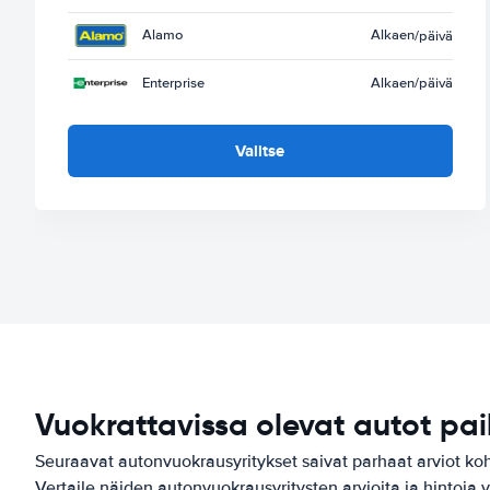
Alamo
Alkaen
/päivä
Enterprise
Alkaen
/päivä
Valitse
Vuokrattavissa olevat autot pa
Seuraavat autonvuokrausyritykset saivat parhaat arviot k
Vertaile näiden autonvuokrausyritysten arvioita ja hintoja y