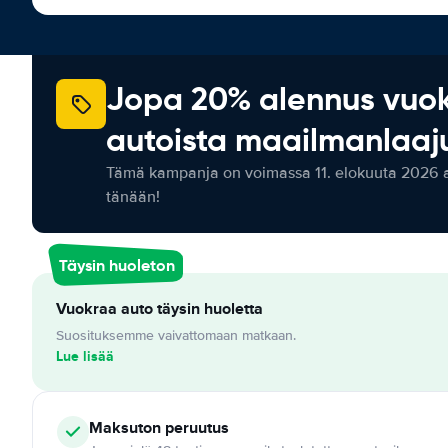
Jopa 20% alennus vuo
autoista maailmanlaaju
Tämä kampanja on voimassa 11. elokuuta 2026 as
tänään!
Täysin huoleton
Vuokraa auto täysin huoletta
Suosituksemme vaivattomaan matkaan.
Lue lisää
Maksuton
peruutus