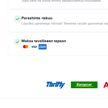
Jopa vielä 48 tuntia ennen aikataulutettua noutoaikaa
Parashinta -takuu
Löysitkö paremman hinnan? Teemme sinulle paremman tar
Maksa tavalliseen tapaan