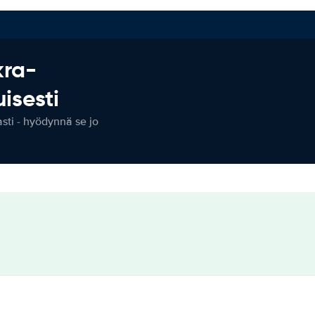
kra-
isesti
ti - hyödynnä se jo