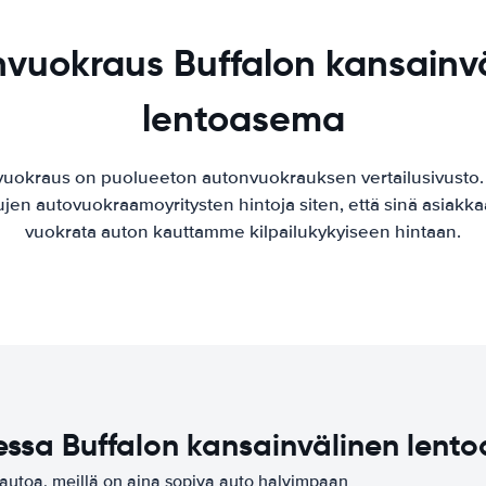
vuokraus Buffalon kansainv
lentoasema
vuokraus on puolueeton autonvuokrauksen vertailusivusto
ujen autovuokraamoyritysten hintoja siten, että sinä asiak
vuokrata auton kauttamme kilpailukykyiseen hintaan.
essa Buffalon kansainvälinen lent
iautoa, meillä on aina sopiva auto halvimpaan