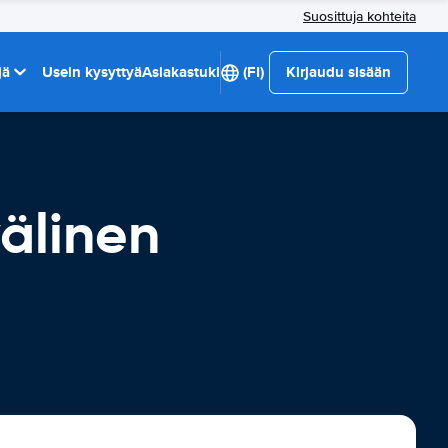
Suosittuja kohteita
jä
Usein kysyttyä
Asiakastuki
(FI)
Kirjaudu sisään
älinen