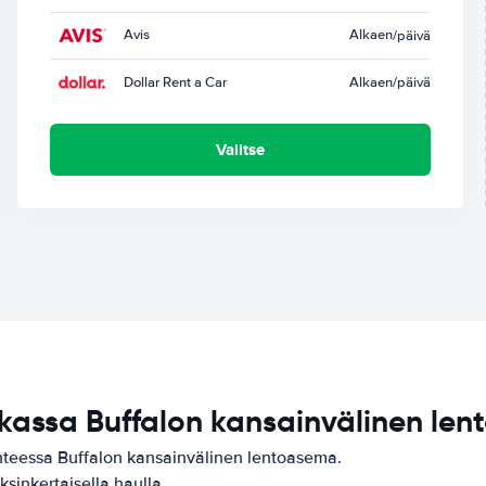
Avis
Alkaen
/päivä
Dollar Rent a Car
Alkaen
/päivä
Valitse
ikassa Buffalon kansainvälinen le
ohteessa Buffalon kansainvälinen lentoasema.
ksinkertaisella haulla.