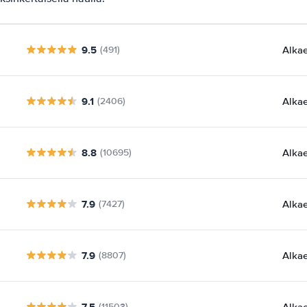
9.5
Alka
(491)
9.1
Alka
(2406)
8.8
Alka
(10695)
7.9
Alka
(7427)
7.9
Alka
(8807)
7.5
Alka
(11503)