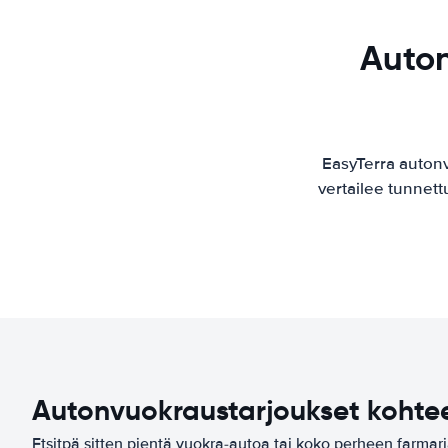
Auton
EasyTerra auton
vertailee tunnett
Autonvuokraustarjoukset kohte
Etsitpä sitten pientä vuokra-autoa tai koko perheen farmar