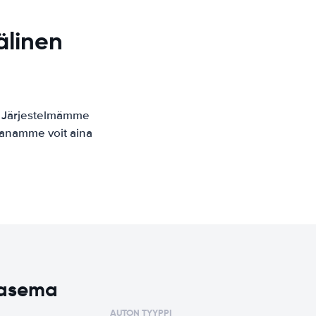
älinen
. Järjestelmämme
kaanamme voit aina
oasema
AUTON TYYPPI