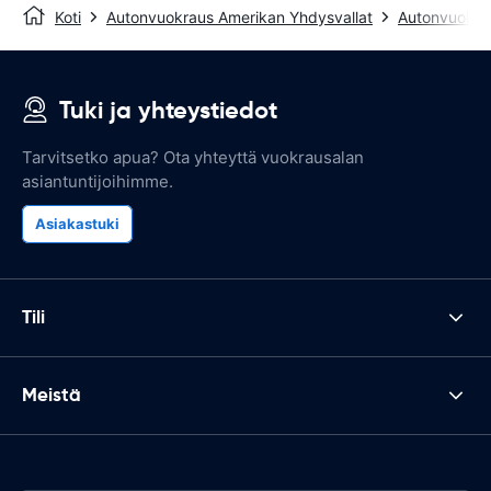
Koti
Autonvuokraus Amerikan Yhdysvallat
Autonvuokrau
Tuki ja yhteystiedot
Tarvitsetko apua? Ota yhteyttä vuokrausalan
asiantuntijoihimme.
Asiakastuki
Tili
Meistä