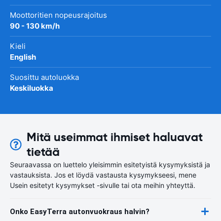
Moottoritien nopeusrajoitus
90 - 130 km/h
Kieli
English
Suosittu autoluokka
Keskiluokka
Mitä useimmat ihmiset haluavat
tietää
Seuraavassa on luettelo yleisimmin esitetyistä kysymyksistä ja
vastauksista. Jos et löydä vastausta kysymykseesi, mene
Usein esitetyt kysymykset -sivulle tai ota meihin yhteyttä.
Onko EasyTerra autonvuokraus halvin?