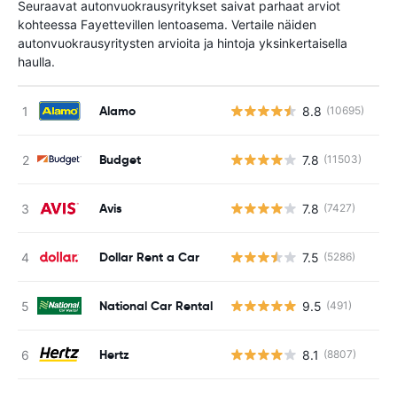
Seuraavat autonvuokrausyritykset saivat parhaat arviot
kohteessa Fayettevillen lentoasema. Vertaile näiden
autonvuokrausyritysten arvioita ja hintoja yksinkertaisella
haulla.
Alamo
8.8
(10695)
Ei
Budget
7.8
(11503)
Ei
Avis
7.8
(7427)
Ei
Dollar Rent a Car
7.5
(5286)
Ei
National Car Rental
9.5
(491)
Ei
Hertz
8.1
(8807)
Ei