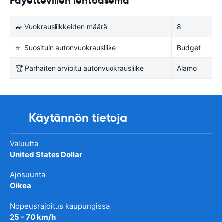
Fayettevillen lentoasema
🚙 Vuokrausliikkeiden määrä
8
⭐ Suosituin autonvuokrausliike
Budget
🏆 Parhaiten arvioitu autonvuokrausliike
Alamo
Käytännön tietoja
Valuutta
United States Dollar
Ajosuunta
Oikea
Nopeusrajoitus kaupungissa
25 - 70 km/h