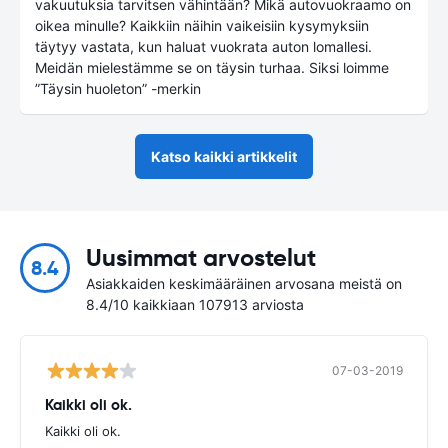
vakuutuksia tarvitsen vähintään? Mikä autovuokraamo on
oikea minulle? Kaikkiin näihin vaikeisiin kysymyksiin
täytyy vastata, kun haluat vuokrata auton lomallesi.
Meidän mielestämme se on täysin turhaa. Siksi loimme
”Täysin huoleton” -merkin
Katso kaikki artikkelit
Uusimmat arvostelut
8.4
Asiakkaiden keskimääräinen arvosana meistä on
8.4/10 kaikkiaan 107913 arviosta
07-03-2019
Kaikki oli ok.
Kaikki oli ok.