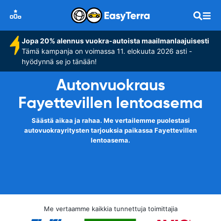
Jopa 20% alennus vuokra-autoista maailmanlaajuisesti
Tämä kampanja on voimassa 11. elokuuta 2026 asti -
hyödynnä se jo tänään!
Autonvuokraus
Fayettevillen lentoasema
Säästä aikaa ja rahaa. Me vertailemme puolestasi
autovuokrayritysten tarjouksia paikassa Fayettevillen
lentoasema.
Me vertaamme kaikkia tunnettuja toimittajia