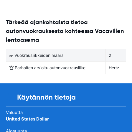
Tärkeää ajankohtaista tietoa
autonvuokrauksesta kohteessa Vacavillen
lentoasema
🚙 Vuokrausliikkeiden määrä
2
🏆 Parhaiten arvioitu autonvuokrausliike
Hertz
Käytännön tietoja
Valuutta
United States Dollar
Ajosuunta