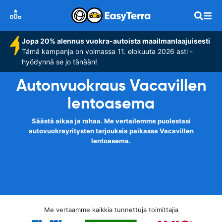
Jopa 20% alennus vuokra-autoista maailmanlaajuisesti
Tämä kampanja on voimassa 11. elokuuta 2026 asti -
hyödynnä se jo tänään!
Autonvuokraus Vacavillen
lentoasema
Säästä aikaa ja rahaa. Me vertailemme puolestasi
autovuokrayritysten tarjouksia paikassa Vacavillen
lentoasema.
Me vertaamme kaikkia tunnettuja toimittajia