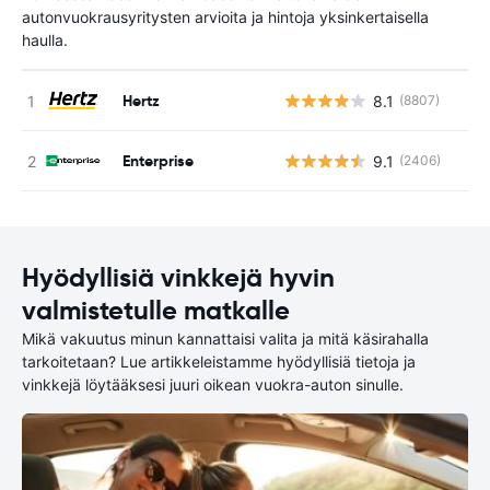
autonvuokrausyritysten arvioita ja hintoja yksinkertaisella
haulla.
Hertz
8.1
(8807)
Ei
Enterprise
9.1
(2406)
Ei
Hyödyllisiä vinkkejä hyvin
valmistetulle matkalle
Mikä vakuutus minun kannattaisi valita ja mitä käsirahalla
tarkoitetaan? Lue artikkeleistamme hyödyllisiä tietoja ja
vinkkejä löytääksesi juuri oikean vuokra-auton sinulle.