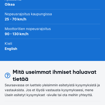
Oikea
Nopeusrajoitus kaupungissa
25 - 70 km/h
Moottoritien nopeusrajoitus
90 - 130 km/h
Kieli
English
Mitä useimmat ihmiset haluavat
tietää
Seuraavassa on luettelo yleisimmin esitetyistä kysymyksistä ja
vastauksista. Jos et löydä vastausta kysymykseesi, mene
Usein esitetyt kysymykset -sivulle tai ota meihin yhteyttä.