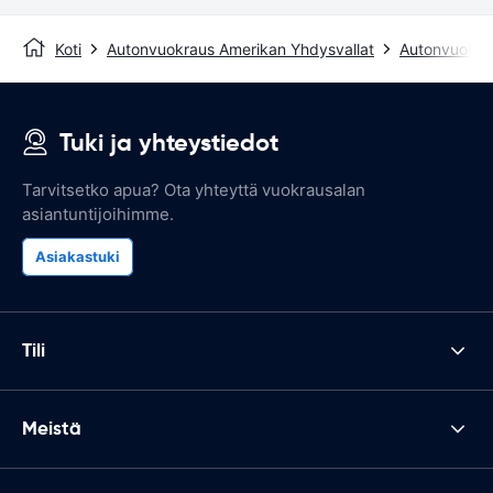
Koti
Autonvuokraus Amerikan Yhdysvallat
Autonvuokrau
Tuki ja yhteystiedot
Tarvitsetko apua? Ota yhteyttä vuokrausalan
asiantuntijoihimme.
Asiakastuki
Tili
Meistä