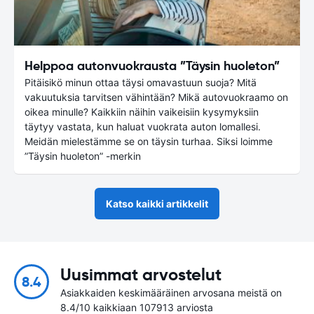
Helppoa autonvuokrausta ”Täysin huoleton”
Pitäisikö minun ottaa täysi omavastuun suoja? Mitä
vakuutuksia tarvitsen vähintään? Mikä autovuokraamo on
oikea minulle? Kaikkiin näihin vaikeisiin kysymyksiin
täytyy vastata, kun haluat vuokrata auton lomallesi.
Meidän mielestämme se on täysin turhaa. Siksi loimme
”Täysin huoleton” -merkin
Katso kaikki artikkelit
Uusimmat arvostelut
8.4
Asiakkaiden keskimääräinen arvosana meistä on
8.4/10 kaikkiaan 107913 arviosta