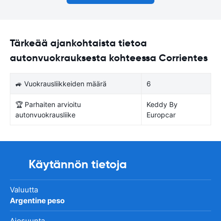
Tärkeää ajankohtaista tietoa
autonvuokrauksesta kohteessa Corrientes
🚙 Vuokrausliikkeiden määrä
6
🏆 Parhaiten arvioitu
Keddy By
autonvuokrausliike
Europcar
Käytännön tietoja
Valuutta
Argentine peso
Ajosuunta