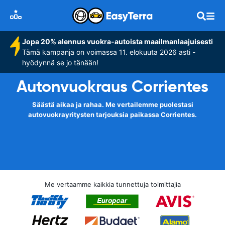
Jopa 20% alennus vuokra-autoista maailmanlaajuisesti
Tämä kampanja on voimassa 11. elokuuta 2026 asti -
hyödynnä se jo tänään!
Autonvuokraus Corrientes
Säästä aikaa ja rahaa. Me vertailemme puolestasi
autovuokrayritysten tarjouksia paikassa Corrientes.
Me vertaamme kaikkia tunnettuja toimittajia