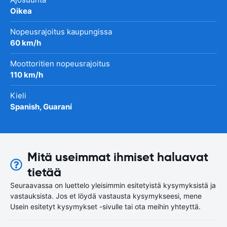
Oikea
Nopeusrajoitus kaupungissa
60 km/h
Moottoritien nopeusrajoitus
110 km/h
Kieli
Spanish, Guaraní
Mitä useimmat ihmiset haluavat
tietää
Seuraavassa on luettelo yleisimmin esitetyistä kysymyksistä ja
vastauksista. Jos et löydä vastausta kysymykseesi, mene
Usein esitetyt kysymykset -sivulle tai ota meihin yhteyttä.