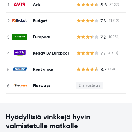
Avis
8.6
(7437)
Ei
Budget
7.6
(11512)
Ei
Europcar
7.2
(10251)
Ei
Keddy By Europcar
7.7
(4319)
Ei
Rent a car
8.7
(49)
Ei
Flexways
Ei arvosteluja
Ei
Hyödyllisiä vinkkejä hyvin
valmistetulle matkalle