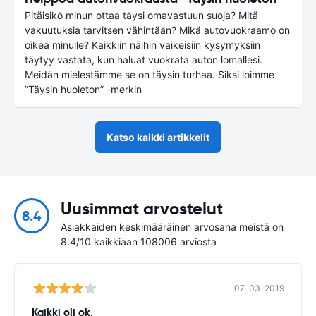
Pitäisikö minun ottaa täysi omavastuun suoja? Mitä
vakuutuksia tarvitsen vähintään? Mikä autovuokraamo on
oikea minulle? Kaikkiin näihin vaikeisiin kysymyksiin
täytyy vastata, kun haluat vuokrata auton lomallesi.
Meidän mielestämme se on täysin turhaa. Siksi loimme
”Täysin huoleton” -merkin
Katso kaikki artikkelit
Uusimmat arvostelut
8.4
Asiakkaiden keskimääräinen arvosana meistä on
8.4/10 kaikkiaan 108006 arviosta
07-03-2019
Kaikki oli ok.