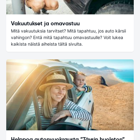
Vakuutukset ja omavastuu
Mitä vakuutuksia tarvitset? Mitä tapahtuu, jos auto kärsii
vahingon? Entä mitä tapahtuu omavastuulle? Voit lukea
kaikista näistä aiheista tältä sivulta.
Helppoa autonvuokrausta ”Täysin huoleton”