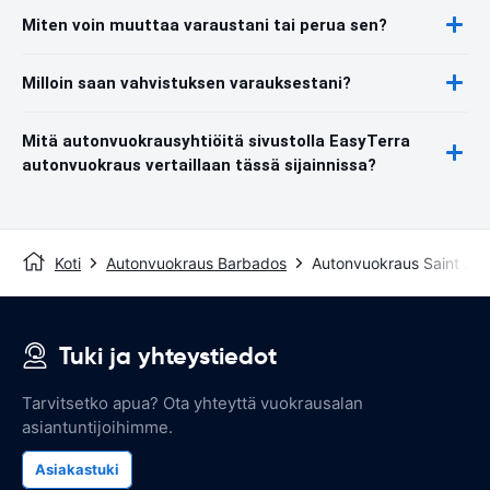
Miten voin muuttaa varaustani tai perua sen?
Milloin saan vahvistuksen varauksestani?
Mitä autonvuokrausyhtiöitä sivustolla EasyTerra
autonvuokraus vertaillaan tässä sijainnissa?
Koti
Autonvuokraus Barbados
Autonvuokraus Saint Ja
Tuki ja yhteystiedot
Tarvitsetko apua? Ota yhteyttä vuokrausalan
asiantuntijoihimme.
Asiakastuki