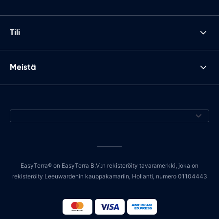
Tili
Meistä
EasyTerra® on EasyTerra B.V.:n rekisteröity tavaramerkki, joka on
rekisteröity Leeuwardenin kauppakamariin, Hollanti, numero 01104443