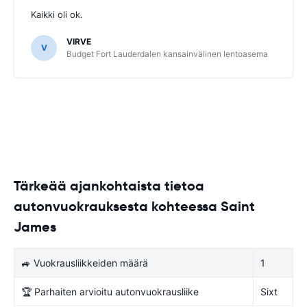
Kaikki oli ok.
VIRVE
V
Budget Fort Lauderdalen kansainvälinen lentoasema
Tärkeää ajankohtaista tietoa
autonvuokrauksesta kohteessa Saint
James
🚙 Vuokrausliikkeiden määrä
1
🏆 Parhaiten arvioitu autonvuokrausliike
Sixt