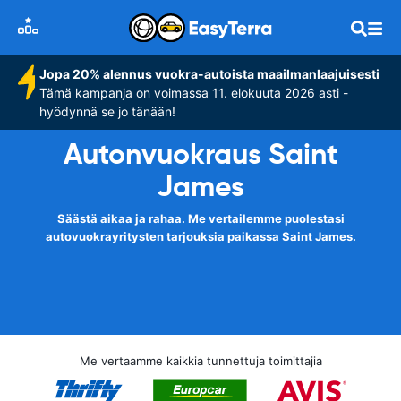
Jopa 20% alennus vuokra-autoista maailmanlaajuisesti
Tämä kampanja on voimassa 11. elokuuta 2026 asti -
hyödynnä se jo tänään!
Autonvuokraus Saint
James
Säästä aikaa ja rahaa. Me vertailemme puolestasi
autovuokrayritysten tarjouksia paikassa Saint James.
Me vertaamme kaikkia tunnettuja toimittajia