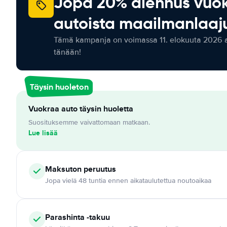
Jopa 20% alennus vuo
autoista maailmanlaaju
Tämä kampanja on voimassa 11. elokuuta 2026 as
tänään!
Täysin huoleton
Vuokraa auto täysin huoletta
Suosituksemme vaivattomaan matkaan.
Lue lisää
Maksuton
peruutus
Jopa vielä 48 tuntia ennen aikataulutettua noutoaikaa
Parashinta -takuu