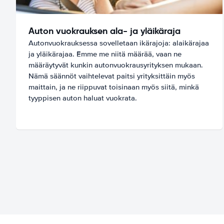
Auton vuokrauksen ala- ja yläikäraja
Autonvuokrauksessa sovelletaan ikärajoja: alaikärajaa
ja yläikärajaa. Emme me niitä määrää, vaan ne
määräytyvät kunkin autonvuokrausyrityksen mukaan.
Nämä säännöt vaihtelevat paitsi yrityksittäin myös
maittain, ja ne riippuvat toisinaan myös siitä, minkä
tyyppisen auton haluat vuokrata.