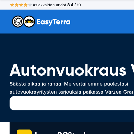
8.4
Asiakkaiden arviot
/ 10
Autonvuokraus 
Säästä aikaa ja rahaa. Me vertailemme puolestasi
autovuokrayritysten tarjouksia paikassa Várzea Gra