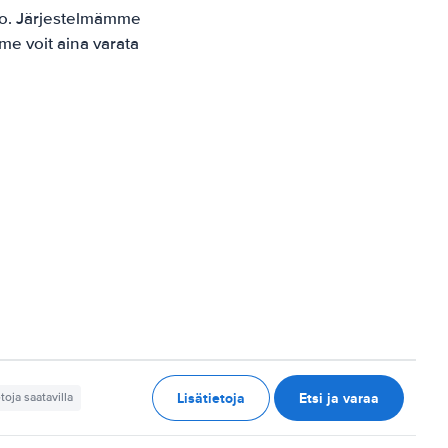
o. Järjestelmämme
me voit aina varata
Lisätietoja
Etsi ja varaa
etoja saatavilla