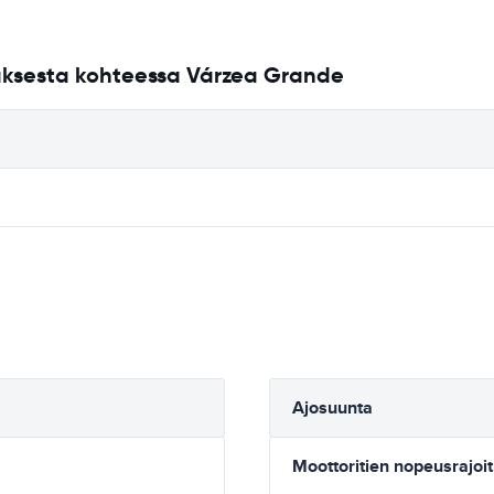
uksesta kohteessa Várzea Grande
Ajosuunta
Moottoritien nopeusrajoi