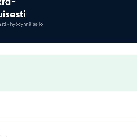
kra-
isesti
ti - hyödynnä se jo