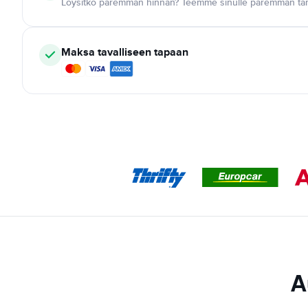
Löysitkö paremman hinnan? Teemme sinulle paremman tar
Maksa tavalliseen tapaan
A