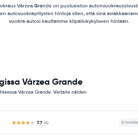
uokraus Várzea Grande on puolueeton autonvuokraussivust
jen autovuokrayritysten hintoja siten, että sinä asiakkaanam
vuokra-autosi kauttamme kilpailukykyiseen hintaan.
gissa Várzea Grande
ohteessa Várzea Grande. Vertaile näiden
7.7
(6)
Ei hintati