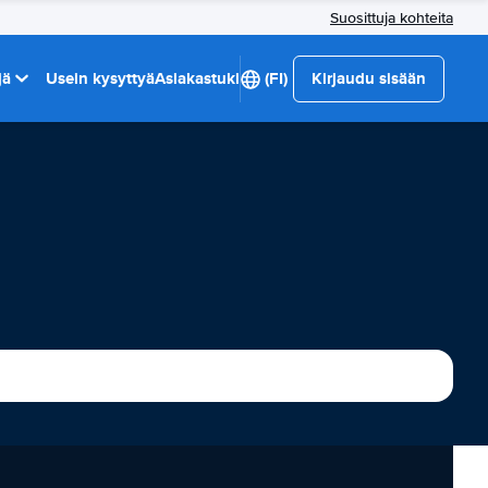
Suosittuja kohteita
jä
Usein kysyttyä
Asiakastuki
(FI)
Kirjaudu sisään