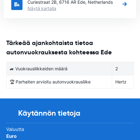
Curiestraat 2B, 6716 AR Ede, Netherlands
Näytä kartalla
Tärkeää ajankohtaista tietoa
autonvuokrauksesta kohteessa Ede
🚙 Vuokrausliikkeiden määrä
2
🏆 Parhaiten arvioitu autonvuokrausliike
Hertz
Käytännön tietoja
Valuutta
Euro