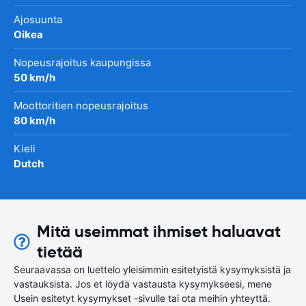
Ajosuunta
Oikea
Nopeusrajoitus kaupungissa
50 km/h
Moottoritien nopeusrajoitus
80 km/h
Kieli
Dutch
Mitä useimmat ihmiset haluavat
tietää
Seuraavassa on luettelo yleisimmin esitetyistä kysymyksistä ja
vastauksista. Jos et löydä vastausta kysymykseesi, mene
Usein esitetyt kysymykset -sivulle tai ota meihin yhteyttä.