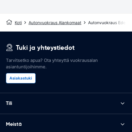
Koti
Autonvuokraus Alankomaat
Autonvuokraus Ede
Tuki ja yhteystiedot
Tarvitsetko apua? Ota yhteyttä vuokrausalan
asiantuntijoihimme.
Asiakastuki
Tili
Meistä