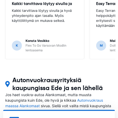
Kaikki tarvittava löytyy sivulla ja
Kaikki tarvittava löytyy sivulla ja hyvä
Easy Terran s
yhteydenpito ajan tasalla. Myös
helppokäyttöi
käyttöliittymä on mukava selkeä.
erityisesti se
käyttämään om
Konsta Vesikko
Mais
K
Flex To Go Varsovan Modlin
M
Dolla
lentoasema
lent
Autonvuokrausyrityksiä
kaupungissa Ede ja sen lähellä
Jos haet vuokra-autoa Alankomaat, mutta muusta
kaupungista kuin Ede, ole hyvä ja klikkaa
Autonvuokraus
maassa Alankomaat
sivua. Siellä voit valita mistä kaupungista
Alankomaat haluat vuokrata auton.