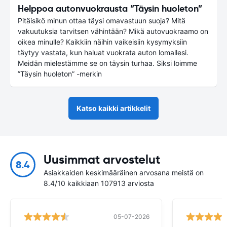
Helppoa autonvuokrausta ”Täysin huoleton”
Pitäisikö minun ottaa täysi omavastuun suoja? Mitä
vakuutuksia tarvitsen vähintään? Mikä autovuokraamo on
oikea minulle? Kaikkiin näihin vaikeisiin kysymyksiin
täytyy vastata, kun haluat vuokrata auton lomallesi.
Meidän mielestämme se on täysin turhaa. Siksi loimme
”Täysin huoleton” -merkin
Katso kaikki artikkelit
Uusimmat arvostelut
8.4
Asiakkaiden keskimääräinen arvosana meistä on
8.4/10 kaikkiaan 107913 arviosta
05-07-2026