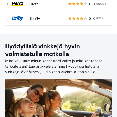
Hertz
8.3
(8807)
Ei
Thrifty
8.3
(6965)
Ei
Hyödyllisiä vinkkejä hyvin
valmistetulle matkalle
Mikä vakuutus minun kannattaisi valita ja mitä käsirahalla
tarkoitetaan? Lue artikkeleistamme hyödyllisiä tietoja ja
vinkkejä löytääksesi juuri oikean vuokra-auton sinulle.