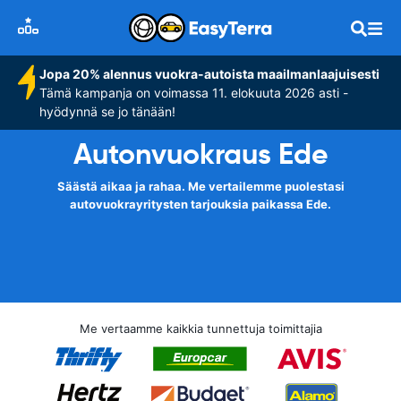
Jopa 20% alennus vuokra-autoista maailmanlaajuisesti
Tämä kampanja on voimassa 11. elokuuta 2026 asti -
hyödynnä se jo tänään!
Autonvuokraus Ede
Säästä aikaa ja rahaa. Me vertailemme puolestasi
autovuokrayritysten tarjouksia paikassa Ede.
Me vertaamme kaikkia tunnettuja toimittajia