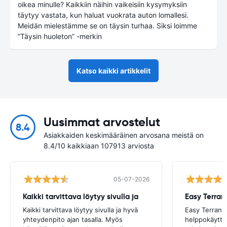
oikea minulle? Kaikkiin näihin vaikeisiin kysymyksiin
täytyy vastata, kun haluat vuokrata auton lomallesi.
Meidän mielestämme se on täysin turhaa. Siksi loimme
”Täysin huoleton” -merkin
Katso kaikki artikkelit
Uusimmat arvostelut
8.4
Asiakkaiden keskimääräinen arvosana meistä on
8.4/10 kaikkiaan 107913 arviosta
05-07-2026
Kaikki tarvittava löytyy sivulla ja
Kaikki tarvittava löytyy sivulla ja hyvä
Easy Terran s
yhteydenpito ajan tasalla. Myös
helppokäyttöi