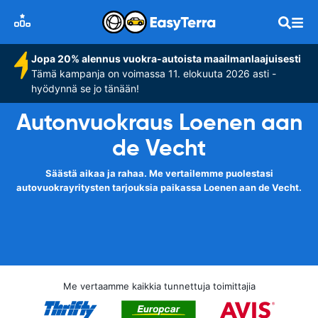
Jopa 20% alennus vuokra-autoista maailmanlaajuisesti
Tämä kampanja on voimassa 11. elokuuta 2026 asti -
hyödynnä se jo tänään!
Autonvuokraus Loenen aan
de Vecht
Säästä aikaa ja rahaa. Me vertailemme puolestasi
autovuokrayritysten tarjouksia paikassa Loenen aan de Vecht.
Me vertaamme kaikkia tunnettuja toimittajia