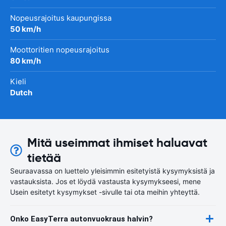
Nopeusrajoitus kaupungissa
50 km/h
Moottoritien nopeusrajoitus
80 km/h
Kieli
Dutch
Mitä useimmat ihmiset haluavat
tietää
Seuraavassa on luettelo yleisimmin esitetyistä kysymyksistä ja
vastauksista. Jos et löydä vastausta kysymykseesi, mene
Usein esitetyt kysymykset -sivulle tai ota meihin yhteyttä.
Onko EasyTerra autonvuokraus halvin?