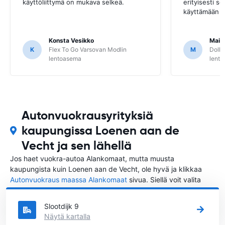
käyttöliittymä on mukava selkeä.
erityisesti se
käyttämään om
Konsta Vesikko
Mais
K
Flex To Go Varsovan Modlin
M
Dolla
lentoasema
lent
Autonvuokrausyrityksiä
kaupungissa Loenen aan de
Vecht ja sen lähellä
Jos haet vuokra-autoa Alankomaat, mutta muusta
kaupungista kuin Loenen aan de Vecht, ole hyvä ja klikkaa
Autonvuokraus maassa Alankomaat
sivua. Siellä voit valita
mistä kaupungista Alankomaat haluat vuokrata auton.
Slootdijk 9
Näytä kartalla