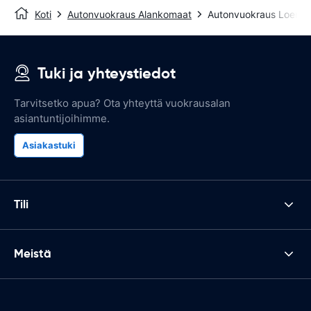
Koti
Autonvuokraus Alankomaat
Autonvuokraus Loenen
Tuki ja yhteystiedot
Tarvitsetko apua? Ota yhteyttä vuokrausalan
asiantuntijoihimme.
Asiakastuki
Tili
Meistä