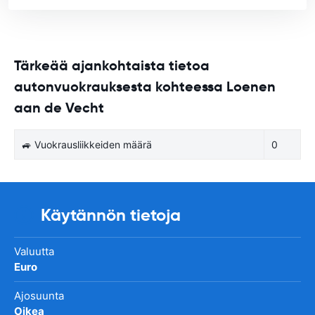
Tärkeää ajankohtaista tietoa
autonvuokrauksesta kohteessa Loenen
aan de Vecht
🚙 Vuokrausliikkeiden määrä
0
Käytännön tietoja
Valuutta
Euro
Ajosuunta
Oikea