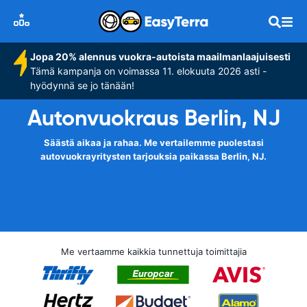
Jopa 20% alennus vuokra-autoista maailmanlaajuisesti
Tämä kampanja on voimassa 11. elokuuta 2026 asti -
hyödynnä se jo tänään!
Autonvuokraus Berlin, NJ
Säästä aikaa ja rahaa. Me vertailemme puolestasi
autovuokrayritysten tarjouksia paikassa Berlin, NJ.
Me vertaamme kaikkia tunnettuja toimittajia