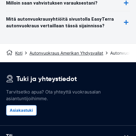
Milloin saan vahvistuksen varauksestani?
Mitä autonvuokrausyhtiöitä sivustolla EasyTerra
autonvuokraus vertaillaan tässä sijainnissa?
Koti
Autonvuokraus Amerikan Yhdysvallat
Autonvuokrau
Tuki ja yhteystiedot
Tarvitsetko apua? Ota yhteyttä vuokrausalan
asiantuntijoihimme.
Asiakastuki