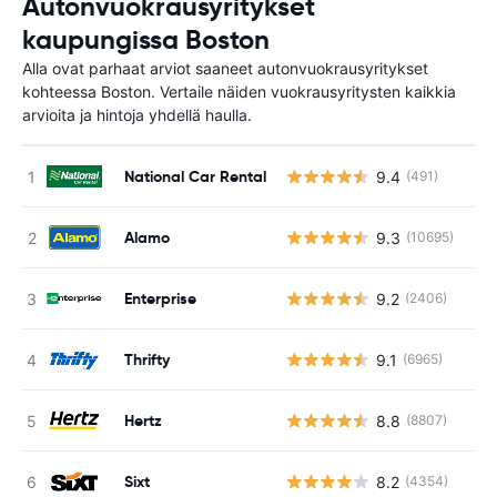
Autonvuokrausyritykset
kaupungissa Boston
Alla ovat parhaat arviot saaneet autonvuokrausyritykset
kohteessa Boston. Vertaile näiden vuokrausyritysten kaikkia
arvioita ja hintoja yhdellä haulla.
National Car Rental
9.4
(491)
Alamo
9.3
(10695)
Enterprise
9.2
(2406)
Thrifty
9.1
(6965)
Hertz
8.8
(8807)
Sixt
8.2
(4354)