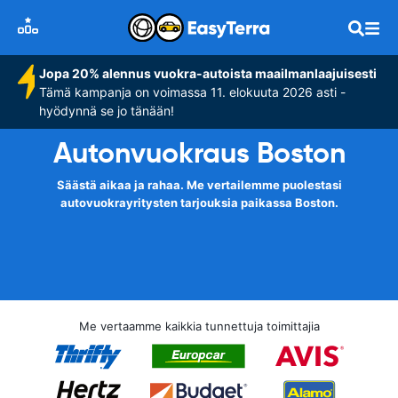
Jopa 20% alennus vuokra-autoista maailmanlaajuisesti
Tämä kampanja on voimassa 11. elokuuta 2026 asti -
hyödynnä se jo tänään!
Autonvuokraus Boston
Säästä aikaa ja rahaa. Me vertailemme puolestasi
autovuokrayritysten tarjouksia paikassa Boston.
Me vertaamme kaikkia tunnettuja toimittajia