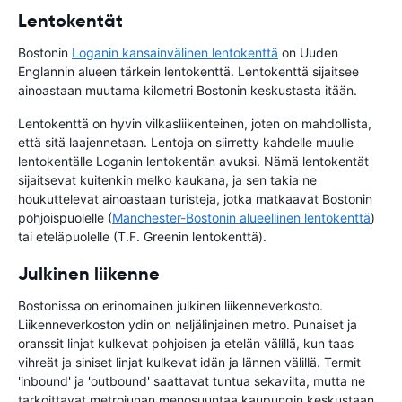
Lentokentät
Bostonin
Loganin kansainvälinen lentokenttä
on Uuden
Englannin alueen tärkein lentokenttä. Lentokenttä sijaitsee
ainoastaan muutama kilometri Bostonin keskustasta itään.
Lentokenttä on hyvin vilkasliikenteinen, joten on mahdollista,
että sitä laajennetaan. Lentoja on siirretty kahdelle muulle
lentokentälle Loganin lentokentän avuksi. Nämä lentokentät
sijaitsevat kuitenkin melko kaukana, ja sen takia ne
houkuttelevat ainoastaan turisteja, jotka matkaavat Bostonin
pohjoispuolelle (
Manchester-Bostonin alueellinen lentokenttä
)
tai eteläpuolelle (T.F. Greenin lentokenttä).
Julkinen liikenne
Bostonissa on erinomainen julkinen liikenneverkosto.
Liikenneverkoston ydin on neljälinjainen metro. Punaiset ja
oranssit linjat kulkevat pohjoisen ja etelän välillä, kun taas
vihreät ja siniset linjat kulkevat idän ja lännen välillä. Termit
'inbound' ja 'outbound' saattavat tuntua sekavilta, mutta ne
tarkoittavat metrojunan menosuuntaa kaupungin keskustaan