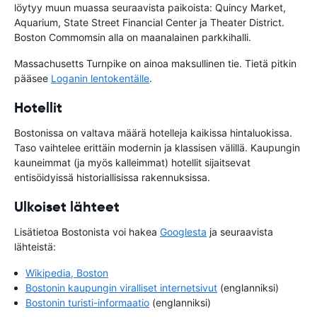
löytyy muun muassa seuraavista paikoista: Quincy Market,
Aquarium, State Street Financial Center ja Theater District.
Boston Commomsin alla on maanalainen parkkihalli.
Massachusetts Turnpike on ainoa maksullinen tie. Tietä pitkin
pääsee
Loganin lentokentälle
.
Hotellit
Bostonissa on valtava määrä hotelleja kaikissa hintaluokissa.
Taso vaihtelee erittäin modernin ja klassisen välillä. Kaupungin
kauneimmat (ja myös kalleimmat) hotellit sijaitsevat
entisöidyissä historiallisissa rakennuksissa.
Ulkoiset lähteet
Lisätietoa Bostonista voi hakea
Googlesta
ja seuraavista
lähteistä:
Wikipedia, Boston
Bostonin kaupungin viralliset internetsivut
(englanniksi)
Bostonin turisti-informaatio
(englanniksi)