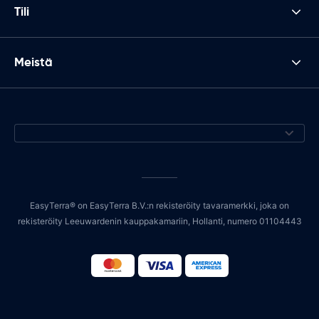
Tili
Meistä
EasyTerra® on EasyTerra B.V.:n rekisteröity tavaramerkki, joka on
rekisteröity Leeuwardenin kauppakamariin, Hollanti, numero 01104443