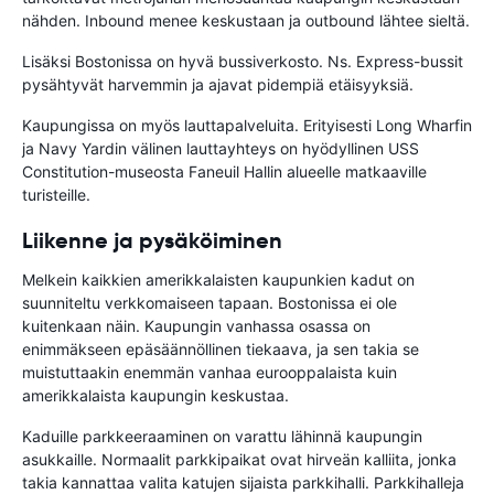
nähden. Inbound menee keskustaan ja outbound lähtee sieltä.
Lisäksi Bostonissa on hyvä bussiverkosto. Ns. Express-bussit
pysähtyvät harvemmin ja ajavat pidempiä etäisyyksiä.
Kaupungissa on myös lauttapalveluita. Erityisesti Long Wharfin
ja Navy Yardin välinen lauttayhteys on hyödyllinen USS
Constitution-museosta Faneuil Hallin alueelle matkaaville
turisteille.
Liikenne ja pysäköiminen
Melkein kaikkien amerikkalaisten kaupunkien kadut on
suunniteltu verkkomaiseen tapaan. Bostonissa ei ole
kuitenkaan näin. Kaupungin vanhassa osassa on
enimmäkseen epäsäännöllinen tiekaava, ja sen takia se
muistuttaakin enemmän vanhaa eurooppalaista kuin
amerikkalaista kaupungin keskustaa.
Kaduille parkkeeraaminen on varattu lähinnä kaupungin
asukkaille. Normaalit parkkipaikat ovat hirveän kalliita, jonka
takia kannattaa valita katujen sijaista parkkihalli. Parkkihalleja