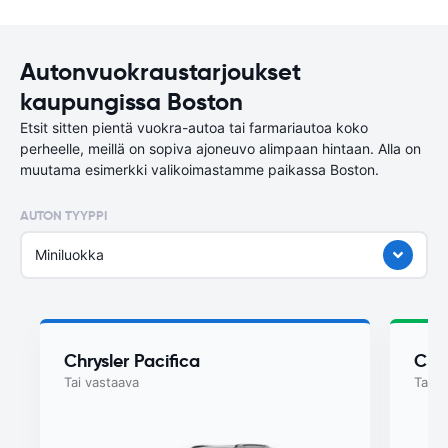
Autonvuokraustarjoukset
kaupungissa Boston
Etsit sitten pientä vuokra-autoa tai farmariautoa koko
perheelle, meillä on sopiva ajoneuvo alimpaan hintaan. Alla on
muutama esimerkki valikoimastamme paikassa Boston.
AUTON TYYPPI
Miniluokka
Chrysler Pacifica
Chry
Tai vastaava
Tai v