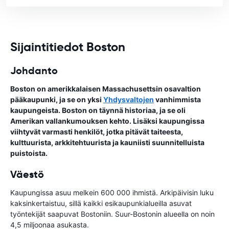
Sijaintitiedot Boston
Johdanto
Boston on amerikkalaisen Massachusettsin osavaltion
pääkaupunki, ja se on yksi
Yhdysvaltojen
vanhimmista
kaupungeista. Boston on täynnä historiaa, ja se oli
Amerikan vallankumouksen kehto. Lisäksi kaupungissa
viihtyvät varmasti henkilöt, jotka pitävät taiteesta,
kulttuurista, arkkitehtuurista ja kauniisti suunnitelluista
puistoista.
Väestö
Kaupungissa asuu melkein 600 000 ihmistä. Arkipäivisin luku
kaksinkertaistuu, sillä kaikki esikaupunkialueilla asuvat
työntekijät saapuvat Bostoniin. Suur-Bostonin alueella on noin
4,5 miljoonaa asukasta.