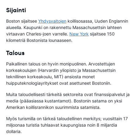
Sijainti
Boston sijaitsee
Yhdysvaltojen
koillisosassa, Uuden Englannin
alueella. Kaupunki on rakennettu Massachusettsin lahteen
virtaavan Charles-joen varrelle.
New York
sijaitsee 150
kilometriä Bostonista lounaaseen.
Talous
Paikallinen talous on hyvin monipuolinen. Arvostettujen
korkeakoulujen (Harvardin yliopisto ja Massachusettsin
teknillinen korkeakoulu, MIT) ansiosta monet
huipputeknologiayritykset ovat asettuneet Bostoniin.
Muita taloudellisesti tärkeitä sektoreita ovat finanssipalvelut ja
media (pääasiassa kustantamot). Bostonin satama on yksi
Amerikan koillisrannikon suurimmista satamista.
Myös turismilla on tärkeä taloudellinen merkitys; vuosittain 17
miljoonaa turistia tuhlaavat kaupungissa noin 8 miljardia
dollaria.