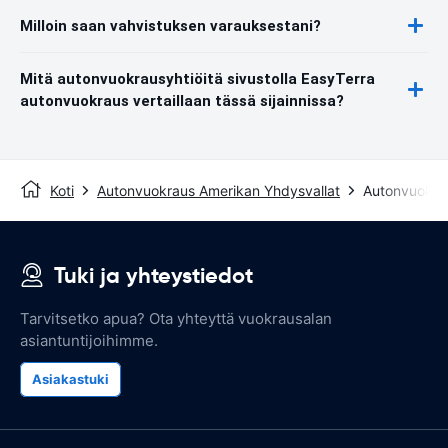
Milloin saan vahvistuksen varauksestani?
Mitä autonvuokrausyhtiöitä sivustolla EasyTerra
autonvuokraus vertaillaan tässä sijainnissa?
Koti
Autonvuokraus Amerikan Yhdysvallat
Autonvuokra
Tuki ja yhteystiedot
Tarvitsetko apua? Ota yhteyttä vuokrausalan
asiantuntijoihimme.
Asiakastuki