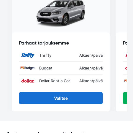
Parhaat tarjouksemme
Parh
Thrifty
Alkaen
/päivä
Budget
Alkaen
/päivä
Dollar Rent a Car
Alkaen
/päivä
Valitse