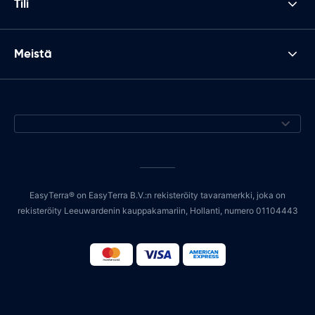
Tili
Meistä
EasyTerra® on EasyTerra B.V.:n rekisteröity tavaramerkki, joka on
rekisteröity Leeuwardenin kauppakamariin, Hollanti, numero 01104443