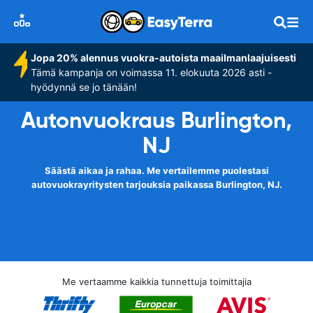
Jopa 20% alennus vuokra-autoista maailmanlaajuisesti
Tämä kampanja on voimassa 11. elokuuta 2026 asti -
hyödynnä se jo tänään!
Autonvuokraus Burlington,
NJ
Säästä aikaa ja rahaa. Me vertailemme puolestasi
autovuokrayritysten tarjouksia paikassa Burlington, NJ.
Me vertaamme kaikkia tunnettuja toimittajia