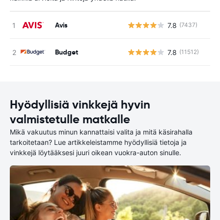
Avis
7.8
(7437)
Ei
Budget
7.8
(11512)
Ei
Hyödyllisiä vinkkejä hyvin
valmistetulle matkalle
Mikä vakuutus minun kannattaisi valita ja mitä käsirahalla
tarkoitetaan? Lue artikkeleistamme hyödyllisiä tietoja ja
vinkkejä löytääksesi juuri oikean vuokra-auton sinulle.