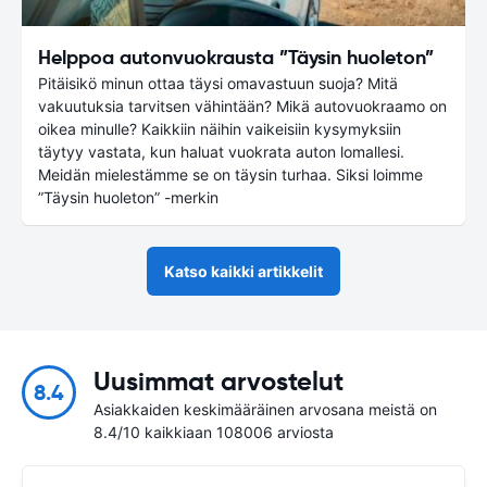
Helppoa autonvuokrausta ”Täysin huoleton”
Pitäisikö minun ottaa täysi omavastuun suoja? Mitä
vakuutuksia tarvitsen vähintään? Mikä autovuokraamo on
oikea minulle? Kaikkiin näihin vaikeisiin kysymyksiin
täytyy vastata, kun haluat vuokrata auton lomallesi.
Meidän mielestämme se on täysin turhaa. Siksi loimme
”Täysin huoleton” -merkin
Katso kaikki artikkelit
Uusimmat arvostelut
8.4
Asiakkaiden keskimääräinen arvosana meistä on
8.4/10 kaikkiaan 108006 arviosta