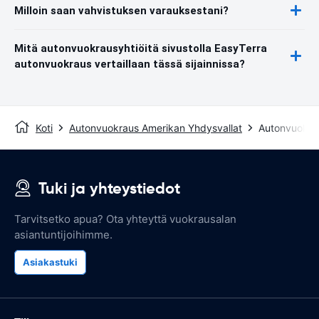
Milloin saan vahvistuksen varauksestani?
Mitä autonvuokrausyhtiöitä sivustolla EasyTerra
autonvuokraus vertaillaan tässä sijainnissa?
Koti
Autonvuokraus Amerikan Yhdysvallat
Autonvuokrau
Tuki ja yhteystiedot
Tarvitsetko apua? Ota yhteyttä vuokrausalan
asiantuntijoihimme.
Asiakastuki