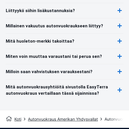
Liittyykö siihin lisäkustannuksia?
Millainen vakuutus autonvuokraukseen liittyy?
Mitä huoleton-merkki takoittaa?
Miten voin muuttaa varaustani tai perua sen?
Milloin saan vahvistuksen varauksestani?
Mitä autonvuokrausyhtiöitä sivustolla EasyTerra
autonvuokraus vertaillaan tässä sijainnissa?
Koti
Autonvuokraus Amerikan Yhdysvallat
Autonvuokra