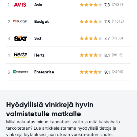
Avis
7.8
(7437)
Ei
Budget
7.8
(11512)
Ei
Sixt
7.7
(4356)
Ei
Hertz
8.1
(8812)
Ei
Enterprise
9.1
(2409)
Ei
Hyödyllisiä vinkkejä hyvin
valmistetulle matkalle
Mikä vakuutus minun kannattaisi valita ja mitä käsirahalla
tarkoitetaan? Lue artikkeleistamme hyödyllisiä tietoja ja
vinkkejä löytääksesi juuri oikean vuokra-auton sinulle.