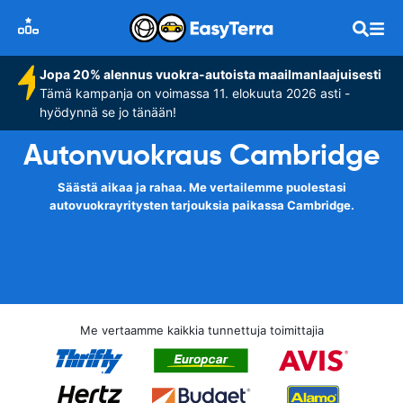
Jopa 20% alennus vuokra-autoista maailmanlaajuisesti
Tämä kampanja on voimassa 11. elokuuta 2026 asti -
hyödynnä se jo tänään!
Autonvuokraus Cambridge
Säästä aikaa ja rahaa. Me vertailemme puolestasi
autovuokrayritysten tarjouksia paikassa Cambridge.
Me vertaamme kaikkia tunnettuja toimittajia