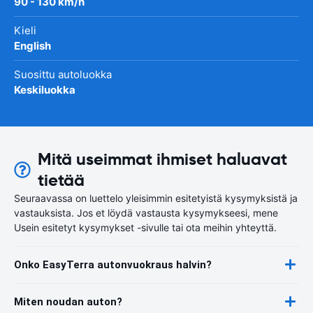
90 - 130 km/h
Kieli
English
Suosittu autoluokka
Keskiluokka
Mitä useimmat ihmiset haluavat
tietää
Seuraavassa on luettelo yleisimmin esitetyistä kysymyksistä ja
vastauksista. Jos et löydä vastausta kysymykseesi, mene
Usein esitetyt kysymykset -sivulle tai ota meihin yhteyttä.
Onko EasyTerra autonvuokraus halvin?
Miten noudan auton?