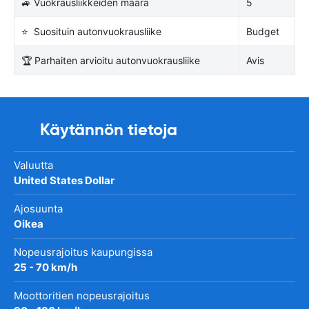
🚙 Vuokrausliikkeiden määrä
5
⭐ Suosituin autonvuokrausliike
Budget
🏆 Parhaiten arvioitu autonvuokrausliike
Avis
Käytännön tietoja
Valuutta
United States Dollar
Ajosuunta
Oikea
Nopeusrajoitus kaupungissa
25 - 70 km/h
Moottoritien nopeusrajoitus