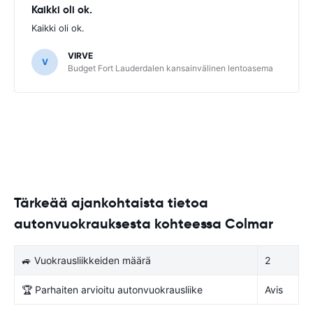
Kaikki oli ok.
Kaikki oli ok.
VIRVE
V
Budget Fort Lauderdalen kansainvälinen lentoasema
Tärkeää ajankohtaista tietoa
autonvuokrauksesta kohteessa Colmar
🚙 Vuokrausliikkeiden määrä
2
🏆 Parhaiten arvioitu autonvuokrausliike
Avis