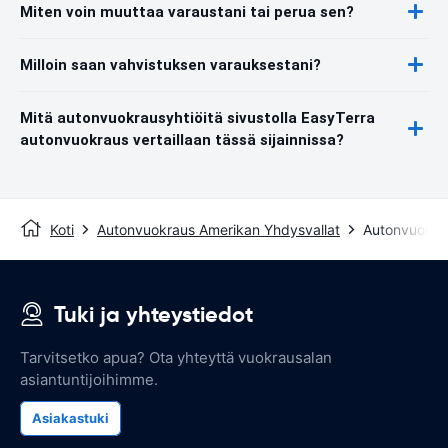
Miten voin muuttaa varaustani tai perua sen?
Milloin saan vahvistuksen varauksestani?
Mitä autonvuokrausyhtiöitä sivustolla EasyTerra
autonvuokraus vertaillaan tässä sijainnissa?
Koti
Autonvuokraus Amerikan Yhdysvallat
Autonvuokra
Tuki ja yhteystiedot
Tarvitsetko apua? Ota yhteyttä vuokrausalan
asiantuntijoihimme.
Asiakastuki