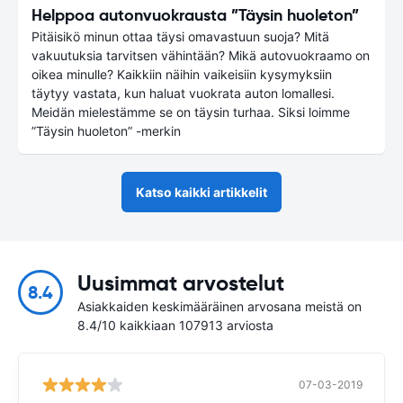
Helppoa autonvuokrausta ”Täysin huoleton”
Pitäisikö minun ottaa täysi omavastuun suoja? Mitä
vakuutuksia tarvitsen vähintään? Mikä autovuokraamo on
oikea minulle? Kaikkiin näihin vaikeisiin kysymyksiin
täytyy vastata, kun haluat vuokrata auton lomallesi.
Meidän mielestämme se on täysin turhaa. Siksi loimme
”Täysin huoleton” -merkin
Katso kaikki artikkelit
Uusimmat arvostelut
8.4
Asiakkaiden keskimääräinen arvosana meistä on
8.4/10 kaikkiaan 107913 arviosta
07-03-2019