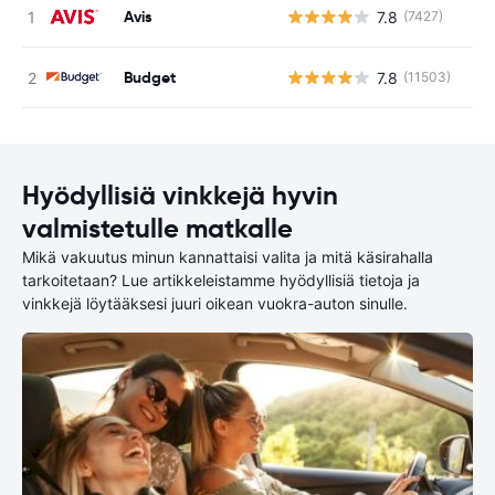
Avis
7.8
(7427)
Ei
Budget
7.8
(11503)
Ei
Hyödyllisiä vinkkejä hyvin
valmistetulle matkalle
Mikä vakuutus minun kannattaisi valita ja mitä käsirahalla
tarkoitetaan? Lue artikkeleistamme hyödyllisiä tietoja ja
vinkkejä löytääksesi juuri oikean vuokra-auton sinulle.