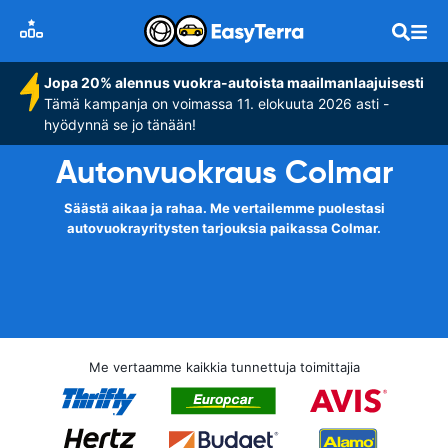
Jopa 20% alennus vuokra-autoista maailmanlaajuisesti
Tämä kampanja on voimassa 11. elokuuta 2026 asti -
hyödynnä se jo tänään!
Autonvuokraus Colmar
Säästä aikaa ja rahaa. Me vertailemme puolestasi
autovuokrayritysten tarjouksia paikassa Colmar.
Me vertaamme kaikkia tunnettuja toimittajia