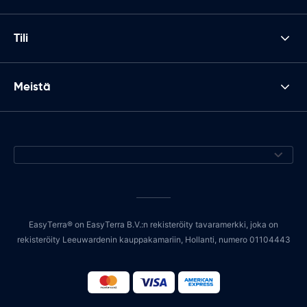
Tili
Meistä
EasyTerra® on EasyTerra B.V.:n rekisteröity tavaramerkki, joka on
rekisteröity Leeuwardenin kauppakamariin, Hollanti, numero 01104443