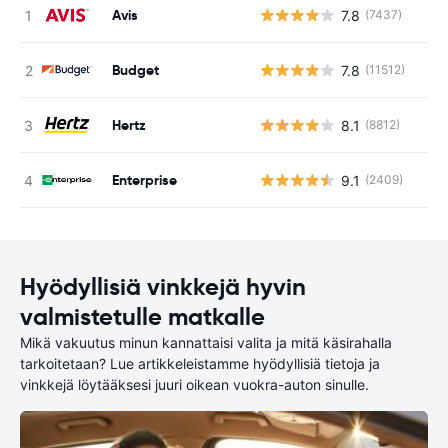
Avis
7.8
(7437)
Ei
Budget
7.8
(11512)
Ei
Hertz
8.1
(8812)
Ei
Enterprise
9.1
(2409)
Ei
Hyödyllisiä vinkkejä hyvin
valmistetulle matkalle
Mikä vakuutus minun kannattaisi valita ja mitä käsirahalla
tarkoitetaan? Lue artikkeleistamme hyödyllisiä tietoja ja
vinkkejä löytääksesi juuri oikean vuokra-auton sinulle.