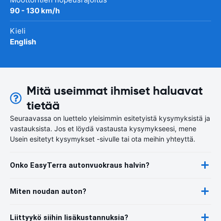
90 - 130 km/h
Kieli
English
Mitä useimmat ihmiset haluavat
tietää
Seuraavassa on luettelo yleisimmin esitetyistä kysymyksistä ja
vastauksista. Jos et löydä vastausta kysymykseesi, mene
Usein esitetyt kysymykset -sivulle tai ota meihin yhteyttä.
Onko EasyTerra autonvuokraus halvin?
Miten noudan auton?
Liittyykö siihin lisäkustannuksia?