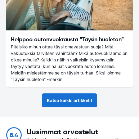
Helppoa autonvuokrausta ”Täysin huoleton”
Pitäisikö minun ottaa täysi omavastuun suoja? Mitä
vakuutuksia tarvitsen vähintään? Mikä autovuokraamo on
oikea minulle? Kaikkiin näihin vaikeisiin kysymyksiin
täytyy vastata, kun haluat vuokrata auton lomallesi.
Meidän mielestämme se on täysin turhaa. Siksi loimme
”Täysin huoleton” -merkin
Katso kaikki artikkelit
Uusimmat arvostelut
8.4