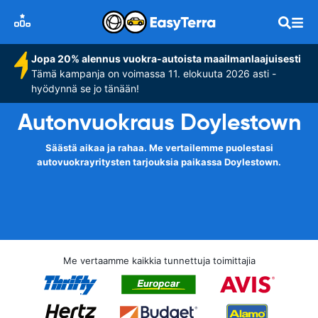
Jopa 20% alennus vuokra-autoista maailmanlaajuisesti
Tämä kampanja on voimassa 11. elokuuta 2026 asti -
hyödynnä se jo tänään!
Autonvuokraus Doylestown
Säästä aikaa ja rahaa. Me vertailemme puolestasi
autovuokrayritysten tarjouksia paikassa Doylestown.
Me vertaamme kaikkia tunnettuja toimittajia