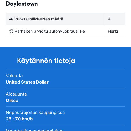
Doylestown
🚙 Vuokrausliikkeiden määrä
4
🏆 Parhaiten arvioitu autonvuokrausliike
Hertz
Käytännön tietoja
Valuutta
United States Dollar
Ajosuunta
Oikea
Nopeusrajoitus kaupungissa
25 - 70 km/h
Moottoritien nopeusrajoitus