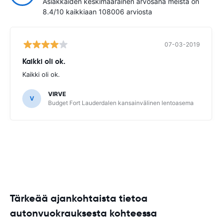
Asiakkaiden keskimääräinen arvosana meistä on
8.4/10 kaikkiaan 108006 arviosta
07-03-2019
Kaikki oli ok.
Kaikki oli ok.
VIRVE
V
Budget Fort Lauderdalen kansainvälinen lentoasema
Tärkeää ajankohtaista tietoa
autonvuokrauksesta kohteessa