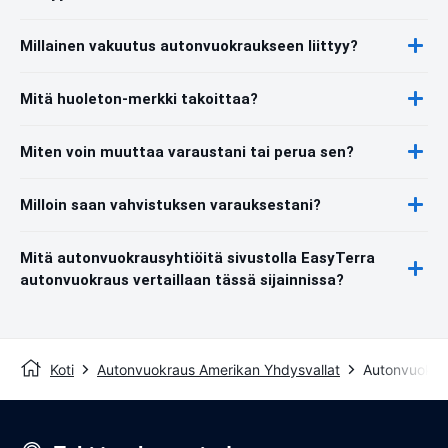
Millainen vakuutus autonvuokraukseen liittyy?
Mitä huoleton-merkki takoittaa?
Miten voin muuttaa varaustani tai perua sen?
Milloin saan vahvistuksen varauksestani?
Mitä autonvuokrausyhtiöitä sivustolla EasyTerra
autonvuokraus vertaillaan tässä sijainnissa?
Koti
Autonvuokraus Amerikan Yhdysvallat
Autonvuokra