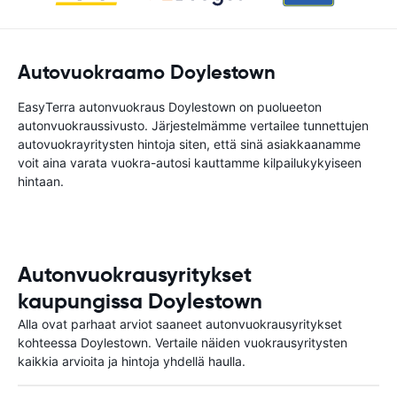
Autovuokraamo Doylestown
EasyTerra autonvuokraus Doylestown on puolueeton
autonvuokraussivusto. Järjestelmämme vertailee tunnettujen
autovuokrayritysten hintoja siten, että sinä asiakkaanamme
voit aina varata vuokra-autosi kauttamme kilpailukykyiseen
hintaan.
Autonvuokrausyritykset
kaupungissa Doylestown
Alla ovat parhaat arviot saaneet autonvuokrausyritykset
kohteessa Doylestown. Vertaile näiden vuokrausyritysten
kaikkia arvioita ja hintoja yhdellä haulla.