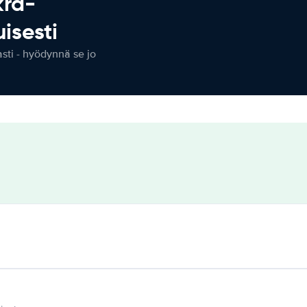
kra-
isesti
ti - hyödynnä se jo