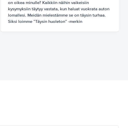
on oikea minulle? Kaikkiin näihin vaikeisiin
kysymyksiin täytyy vastata, kun haluat vuokrata auton
lomallesi. Meidän mielestämme se on täysin turhaa.
Siksi loimme ”Täysin huoleton” -merkin