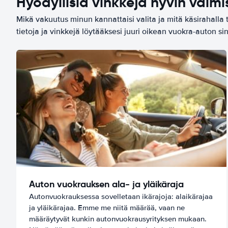
Hyödyllisiä vinkkejä hyvin valmi
Mikä vakuutus minun kannattaisi valita ja mitä käsirahalla 
tietoja ja vinkkejä löytääksesi juuri oikean vuokra-auton sin
Auton vuokrauksen ala- ja yläikäraja
Autonvuokrauksessa sovelletaan ikärajoja: alaikärajaa
ja yläikärajaa. Emme me niitä määrää, vaan ne
määräytyvät kunkin autonvuokrausyrityksen mukaan.