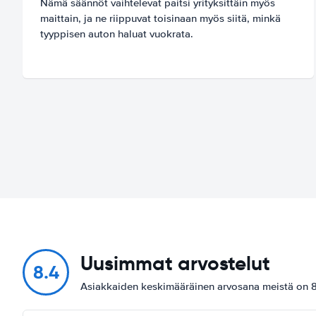
Nämä säännöt vaihtelevat paitsi yrityksittäin myös
maittain, ja ne riippuvat toisinaan myös siitä, minkä
tyyppisen auton haluat vuokrata.
Uusimmat arvostelut
8.4
Asiakkaiden keskimääräinen arvosana meistä on 8