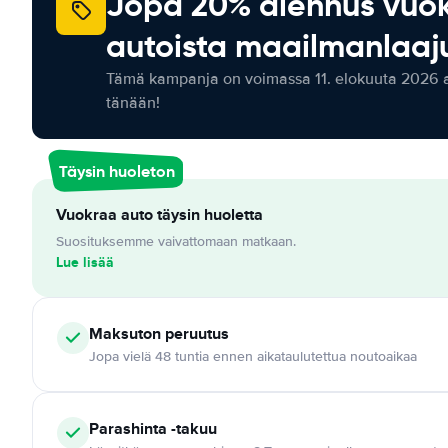
Jopa 20% alennus vuo
autoista maailmanlaaju
Tämä kampanja on voimassa 11. elokuuta 2026 as
tänään!
Täysin huoleton
Vuokraa auto täysin huoletta
Suosituksemme vaivattomaan matkaan.
Lue lisää
Maksuton
peruutus
Jopa vielä 48 tuntia ennen aikataulutettua noutoaikaa
Parashinta -takuu