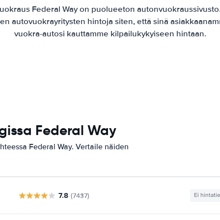
vuokraus Federal Way on puolueeton autonvuokraussivusto
jen autovuokrayritysten hintoja siten, että sinä asiakkaanam
vuokra-autosi kauttamme kilpailukykyiseen hintaan.
gissa Federal Way
ohteessa Federal Way. Vertaile näiden
7.8
(7437)
Ei hintati