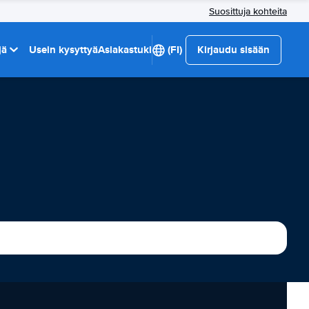
Suosittuja kohteita
jä
Usein kysyttyä
Asiakastuki
(FI)
Kirjaudu sisään