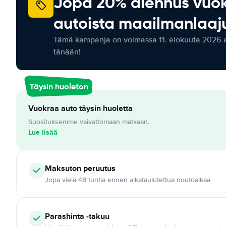
Jopa 20% alennus vuo
autoista maailmanlaaju
Tämä kampanja on voimassa 11. elokuuta 2026 as
tänään!
Täysin huoleton
Vuokraa auto täysin huoletta
Suosituksemme vaivattomaan matkaan.
Lue lisää
Maksuton
peruutus
Jopa vielä 48 tuntia ennen aikataulutettua noutoaikaa
Parashinta -takuu