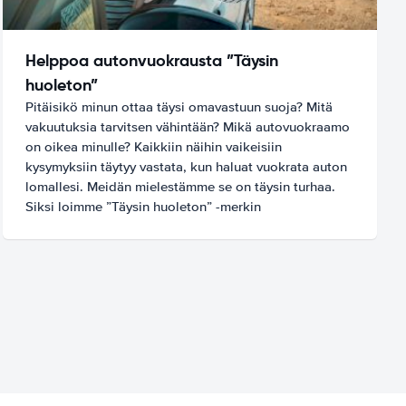
Helppoa autonvuokrausta ”Täysin
huoleton”
Pitäisikö minun ottaa täysi omavastuun suoja? Mitä
vakuutuksia tarvitsen vähintään? Mikä autovuokraamo
on oikea minulle? Kaikkiin näihin vaikeisiin
kysymyksiin täytyy vastata, kun haluat vuokrata auton
lomallesi. Meidän mielestämme se on täysin turhaa.
Siksi loimme ”Täysin huoleton” -merkin