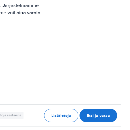
o. Järjestelmämme
me voit aina varata
Lisätietoja
Etsi ja varaa
etoja saatavilla