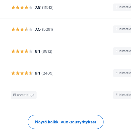
7.8
(11512)
Ei hintati
7.5
(5291)
Ei hintati
8.1
(8812)
Ei hintati
9.1
(2409)
Ei hintati
Ei arvosteluja
Ei hintati
Näytä kaikki vuokrausyritykset