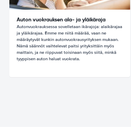
Auton vuokrauksen ala- ja yläikäraja
Autonvuokrauksessa sovelletaan ikärajoja: alaikärajaa
ja yläikärajaa. Emme me niitä määrää, vaan ne
määräytyvät kunkin autonvuokrausyrityksen mukaan.
Nämä säännöt vaihtelevat paitsi yrityksittäin myös
maittain, ja ne riippuvat toisinaan myös siitä, minkä
tyyppisen auton haluat vuokrata.