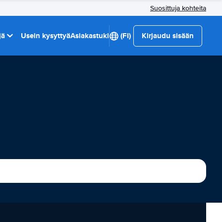
Suosittuja kohteita
jä
Usein kysyttyä
Asiakastuki
(FI)
Kirjaudu sisään