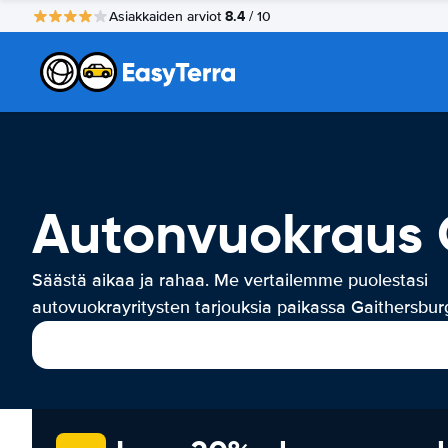
8.4
Asiakkaiden arviot
/ 10
Autonvuokraus 
Säästä aikaa ja rahaa. Me vertailemme puolestasi
autovuokrayritysten tarjouksia paikassa Gaithersbur