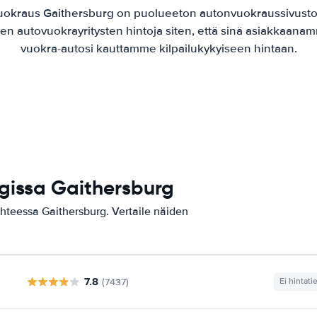
uokraus Gaithersburg on puolueeton autonvuokraussivust
jen autovuokrayritysten hintoja siten, että sinä asiakkaanam
vuokra-autosi kauttamme kilpailukykyiseen hintaan.
gissa Gaithersburg
ohteessa Gaithersburg. Vertaile näiden
7.8
(7437)
Ei hintati