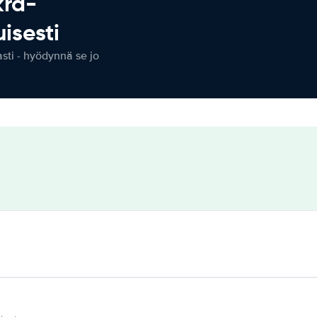
kra-
isesti
ti - hyödynnä se jo