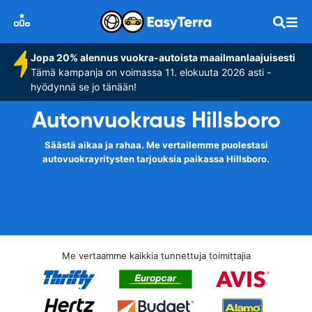
Jopa 20% alennus vuokra-autoista maailmanlaajuisesti
Tämä kampanja on voimassa 11. elokuuta 2026 asti -
hyödynnä se jo tänään!
Autonvuokraus Hillsboro
Säästä aikaa ja rahaa. Me vertailemme puolestasi
autovuokrayritysten tarjouksia paikassa Hillsboro.
Me vertaamme kaikkia tunnettuja toimittajia