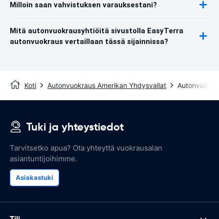
Milloin saan vahvistuksen varauksestani?
Mitä autonvuokrausyhtiöitä sivustolla EasyTerra
autonvuokraus vertaillaan tässä sijainnissa?
Koti
Autonvuokraus Amerikan Yhdysvallat
Autonvuokrau
Tuki ja yhteystiedot
Tarvitsetko apua? Ota yhteyttä vuokrausalan
asiantuntijoihimme.
Asiakastuki