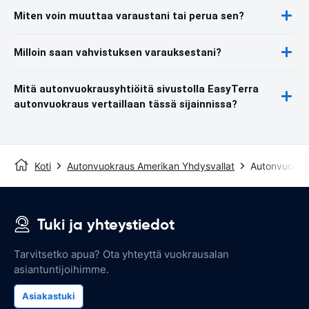
Miten voin muuttaa varaustani tai perua sen?
Milloin saan vahvistuksen varauksestani?
Mitä autonvuokrausyhtiöitä sivustolla EasyTerra
autonvuokraus vertaillaan tässä sijainnissa?
Koti
Autonvuokraus Amerikan Yhdysvallat
Autonvuokra
Tuki ja yhteystiedot
Tarvitsetko apua? Ota yhteyttä vuokrausalan
asiantuntijoihimme.
Asiakastuki