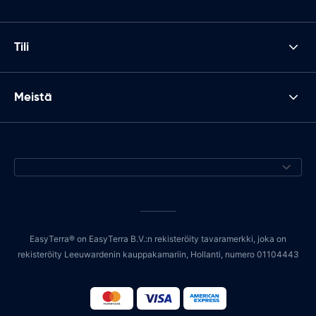
Tili
Meistä
EasyTerra® on EasyTerra B.V.:n rekisteröity tavaramerkki, joka on
rekisteröity Leeuwardenin kauppakamariin, Hollanti, numero 01104443