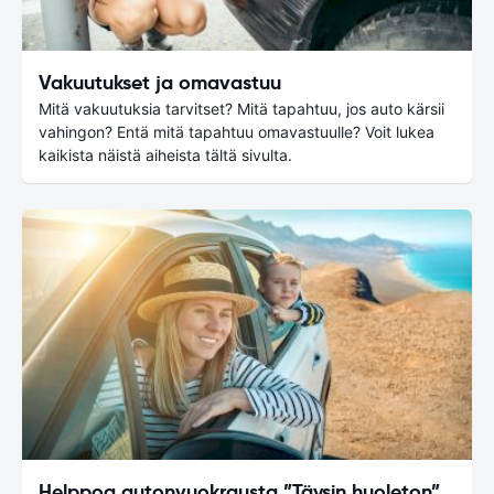
Vakuutukset ja omavastuu
Mitä vakuutuksia tarvitset? Mitä tapahtuu, jos auto kärsii
vahingon? Entä mitä tapahtuu omavastuulle? Voit lukea
kaikista näistä aiheista tältä sivulta.
Helppoa autonvuokrausta ”Täysin huoleton”