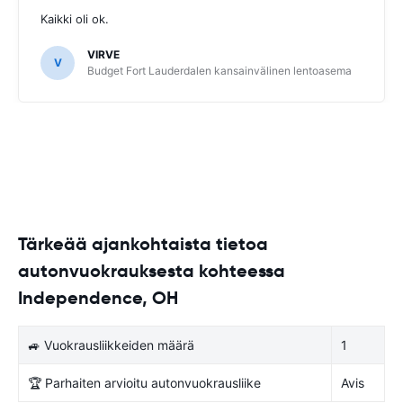
Kaikki oli ok.
VIRVE
V
Budget Fort Lauderdalen kansainvälinen lentoasema
Tärkeää ajankohtaista tietoa
autonvuokrauksesta kohteessa
Independence, OH
🚙 Vuokrausliikkeiden määrä
1
🏆 Parhaiten arvioitu autonvuokrausliike
Avis