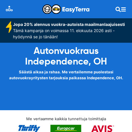
Jopa 20% alennus vuokra-autoista maailmanlaajuisesti
Tämä kampanja on voimassa 11. elokuuta 2026 asti -
hyödynnä se jo tänään!
Autonvuokraus
Independence, OH
Säästä aikaa ja rahaa. Me vertailemme puolestasi
autovuokrayritysten tarjouksia paikassa Independence, OH.
Me vertaamme kaikkia tunnettuja toimittajia