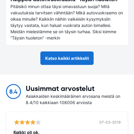
Pitäisikö minun ottaa täysi omavastuun suoja? Mitä
vakuutuksia tarvitsen vähintään? Mikä autovuokraamo on
oikea minulle? Kaikkiin näihin vaikeisiin kysymyksiin
täytyy vastata, kun haluat vuokrata auton lomallesi.
Meidän mielestämme se on täysin turhaa. Siksi loimme
”Täysin huoleton” -merkin
Katso kaikki artikkelit
Uusimmat arvostelut
8.4
Asiakkaiden keskimääräinen arvosana meistä on
8.4/10 kaikkiaan 108006 arviosta
07-03-2019
Kaikki oli ok.