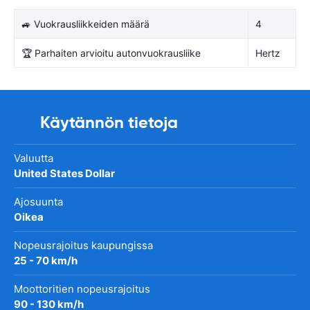
🚙 Vuokrausliikkeiden määrä
4
🏆 Parhaiten arvioitu autonvuokrausliike
Hertz
Käytännön tietoja
Valuutta
United States Dollar
Ajosuunta
Oikea
Nopeusrajoitus kaupungissa
25 - 70 km/h
Moottoritien nopeusrajoitus
90 - 130 km/h