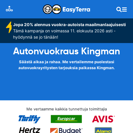
Jopa 20% alennus vuokra-autoista maailmanlaajuisesti
Tämä kampanja on voimassa 11. elokuuta 2026 asti -
hyödynnä se jo tänään!
Autonvuokraus Kingman
Säästä aikaa ja rahaa. Me vertailemme puolestasi
autovuokrayritysten tarjouksia paikassa Kingman.
Me vertaamme kaikkia tunnettuja toimittajia