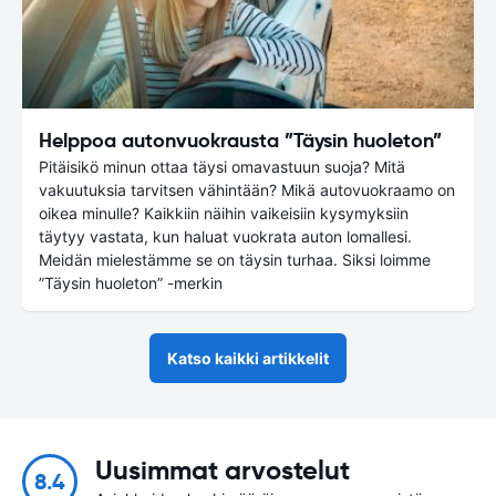
Helppoa autonvuokrausta ”Täysin huoleton”
Pitäisikö minun ottaa täysi omavastuun suoja? Mitä
vakuutuksia tarvitsen vähintään? Mikä autovuokraamo on
oikea minulle? Kaikkiin näihin vaikeisiin kysymyksiin
täytyy vastata, kun haluat vuokrata auton lomallesi.
Meidän mielestämme se on täysin turhaa. Siksi loimme
”Täysin huoleton” -merkin
Katso kaikki artikkelit
Uusimmat arvostelut
8.4