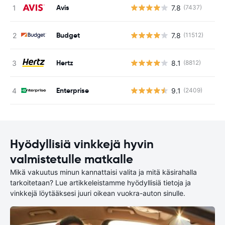
Avis
7.8
(7437)
Ei
Budget
7.8
(11512)
Ei
Hertz
8.1
(8812)
Ei
Enterprise
9.1
(2409)
Ei
Hyödyllisiä vinkkejä hyvin
valmistetulle matkalle
Mikä vakuutus minun kannattaisi valita ja mitä käsirahalla
tarkoitetaan? Lue artikkeleistamme hyödyllisiä tietoja ja
vinkkejä löytääksesi juuri oikean vuokra-auton sinulle.