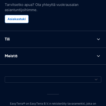
Tarvitsetko apua? Ota yhteyttä vuokrausalan
asiantuntijoihimme.
Asiakastuki
Tili
Meistä
EasyTerra® on EasyTerra B.V.:n rekisteröity tavaramerkki, joka on