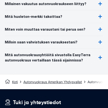
Millainen vakuutus autonvuokraukseen liittyy?
Mitä huoleton-merkki takoittaa?
Miten voin muuttaa varaustani tai perua sen?
Milloin saan vahvistuksen varauksestani?
Mitä autonvuokrausyhtiöitä sivustolla EasyTerra
autonvuokraus vertaillaan tässä sijainnissa?
Koti
Autonvuokraus Amerikan Yhdysvallat
Autonvuokra
Tuki ja yhteystiedot