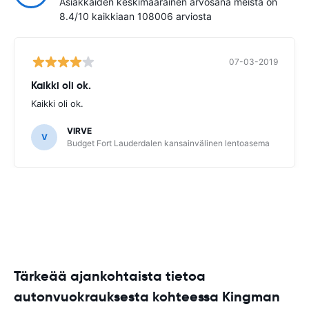
Asiakkaiden keskimääräinen arvosana meistä on
8.4/10 kaikkiaan 108006 arviosta
07-03-2019
Kaikki oli ok.
Kaikki oli ok.
VIRVE
V
Budget Fort Lauderdalen kansainvälinen lentoasema
Tärkeää ajankohtaista tietoa
autonvuokrauksesta kohteessa Kingman