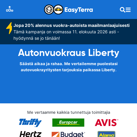
Jopa 20% alennus vuokra-autoista maailmanlaajuisesti
Tämä kampanja on voimassa 11. elokuuta 2026 asti -
hyödynnä se jo tänään!
Autonvuokraus Liberty
Säästä aikaa ja rahaa. Me vertailemme puolestasi
autovuokrayritysten tarjouksia paikassa Liberty.
Me vertaamme kaikkia tunnettuja toimittajia