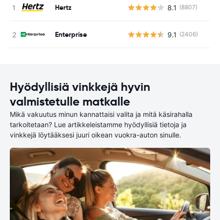
Hertz
8.1
(8807)
Ei
Enterprise
9.1
(2406)
Ei
Hyödyllisiä vinkkejä hyvin
valmistetulle matkalle
Mikä vakuutus minun kannattaisi valita ja mitä käsirahalla
tarkoitetaan? Lue artikkeleistamme hyödyllisiä tietoja ja
vinkkejä löytääksesi juuri oikean vuokra-auton sinulle.