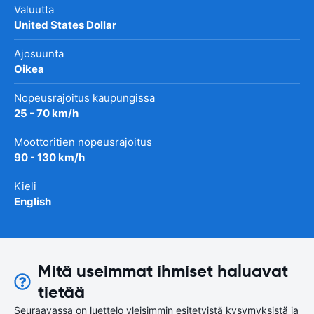
Valuutta
United States Dollar
Ajosuunta
Oikea
Nopeusrajoitus kaupungissa
25 - 70 km/h
Moottoritien nopeusrajoitus
90 - 130 km/h
Kieli
English
Mitä useimmat ihmiset haluavat
tietää
Seuraavassa on luettelo yleisimmin esitetyistä kysymyksistä ja