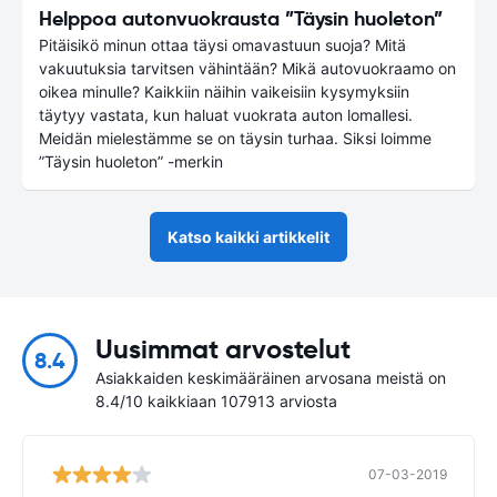
Helppoa autonvuokrausta ”Täysin huoleton”
Pitäisikö minun ottaa täysi omavastuun suoja? Mitä
vakuutuksia tarvitsen vähintään? Mikä autovuokraamo on
oikea minulle? Kaikkiin näihin vaikeisiin kysymyksiin
täytyy vastata, kun haluat vuokrata auton lomallesi.
Meidän mielestämme se on täysin turhaa. Siksi loimme
”Täysin huoleton” -merkin
Katso kaikki artikkelit
Uusimmat arvostelut
8.4
Asiakkaiden keskimääräinen arvosana meistä on
8.4/10 kaikkiaan 107913 arviosta
07-03-2019