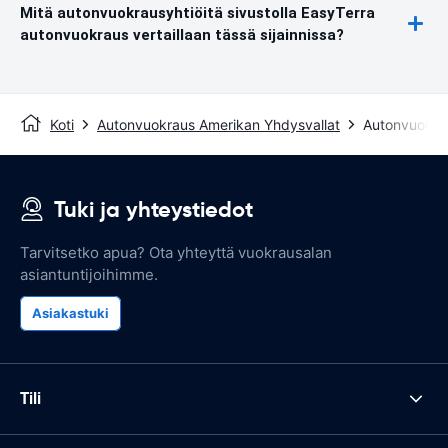
Mitä autonvuokrausyhtiöitä sivustolla EasyTerra
autonvuokraus vertaillaan tässä sijainnissa?
Koti
Autonvuokraus Amerikan Yhdysvallat
Autonvuokrau
Tuki ja yhteystiedot
Tarvitsetko apua? Ota yhteyttä vuokrausalan
asiantuntijoihimme.
Asiakastuki
Tili