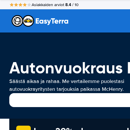
8.4
Asiakkaiden arviot
/ 10
Autonvuokraus
Säästä aikaa ja rahaa. Me vertailemme puolestasi
autovuokrayritysten tarjouksia paikassa McHenry.