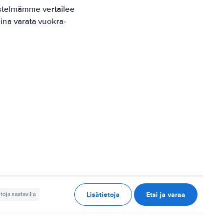
stelmämme vertailee
ina varata vuokra-
Lisätietoja
Etsi ja varaa
etoja saatavilla