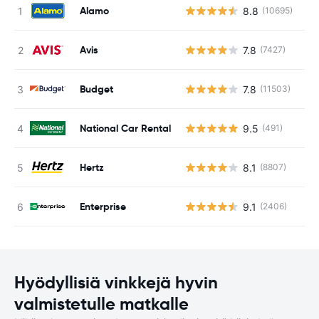
Alamo
8.8
(10695)
Ei
Avis
7.8
(7427)
Ei
Budget
7.8
(11503)
Ei
National Car Rental
9.5
(491)
Ei
Hertz
8.1
(8807)
Ei
Enterprise
9.1
(2406)
Ei
Hyödyllisiä vinkkejä hyvin
valmistetulle matkalle