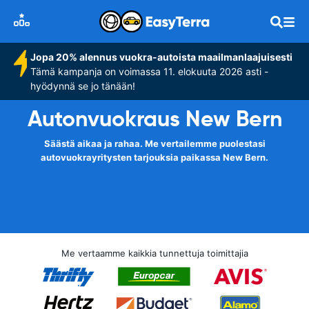
Jopa 20% alennus vuokra-autoista maailmanlaajuisesti
Tämä kampanja on voimassa 11. elokuuta 2026 asti -
hyödynnä se jo tänään!
Autonvuokraus New Bern
Säästä aikaa ja rahaa. Me vertailemme puolestasi
autovuokrayritysten tarjouksia paikassa New Bern.
Me vertaamme kaikkia tunnettuja toimittajia