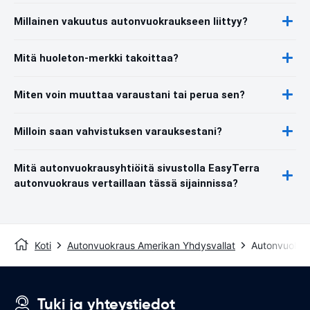
Millainen vakuutus autonvuokraukseen liittyy?
Mitä huoleton-merkki takoittaa?
Miten voin muuttaa varaustani tai perua sen?
Milloin saan vahvistuksen varauksestani?
Mitä autonvuokrausyhtiöitä sivustolla EasyTerra
autonvuokraus vertaillaan tässä sijainnissa?
Koti
Autonvuokraus Amerikan Yhdysvallat
Autonvuokra
Tuki ja yhteystiedot