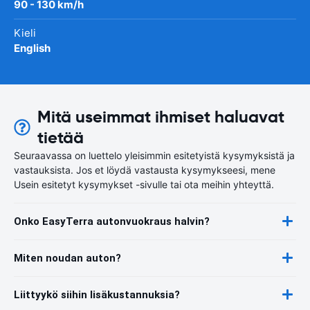
90 - 130 km/h
Kieli
English
Mitä useimmat ihmiset haluavat
tietää
Seuraavassa on luettelo yleisimmin esitetyistä kysymyksistä ja
vastauksista. Jos et löydä vastausta kysymykseesi, mene
Usein esitetyt kysymykset -sivulle tai ota meihin yhteyttä.
Onko EasyTerra autonvuokraus halvin?
Miten noudan auton?
Liittyykö siihin lisäkustannuksia?