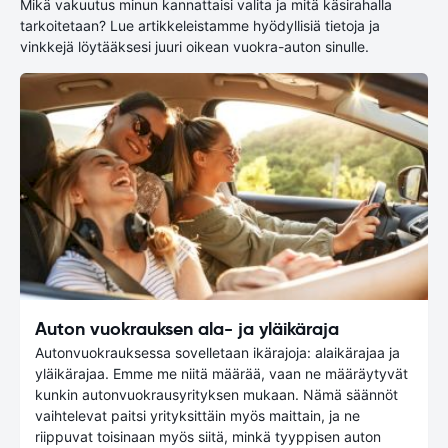
Mikä vakuutus minun kannattaisi valita ja mitä käsirahalla
tarkoitetaan? Lue artikkeleistamme hyödyllisiä tietoja ja
vinkkejä löytääksesi juuri oikean vuokra-auton sinulle.
Auton vuokrauksen ala- ja yläikäraja
Autonvuokrauksessa sovelletaan ikärajoja: alaikärajaa ja
yläikärajaa. Emme me niitä määrää, vaan ne määräytyvät
kunkin autonvuokrausyrityksen mukaan. Nämä säännöt
vaihtelevat paitsi yrityksittäin myös maittain, ja ne
riippuvat toisinaan myös siitä, minkä tyyppisen auton