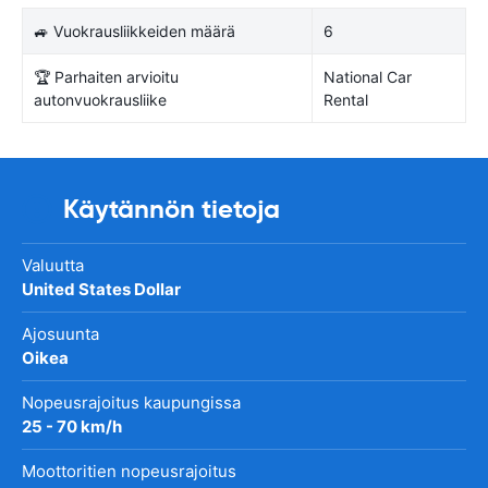
🚙 Vuokrausliikkeiden määrä
6
🏆 Parhaiten arvioitu
National Car
autonvuokrausliike
Rental
Käytännön tietoja
Valuutta
United States Dollar
Ajosuunta
Oikea
Nopeusrajoitus kaupungissa
25 - 70 km/h
Moottoritien nopeusrajoitus