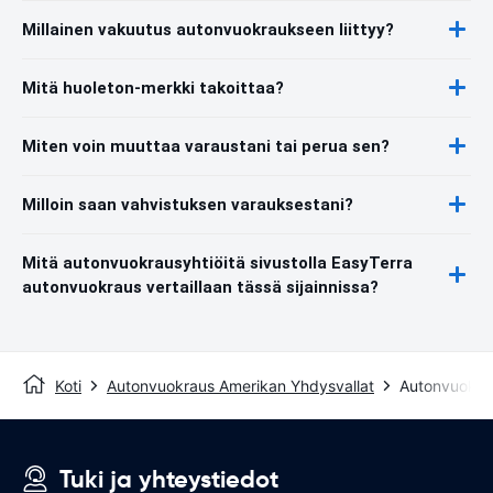
Millainen vakuutus autonvuokraukseen liittyy?
Mitä huoleton-merkki takoittaa?
Miten voin muuttaa varaustani tai perua sen?
Milloin saan vahvistuksen varauksestani?
Mitä autonvuokrausyhtiöitä sivustolla EasyTerra
autonvuokraus vertaillaan tässä sijainnissa?
Koti
Autonvuokraus Amerikan Yhdysvallat
Autonvuokra
Tuki ja yhteystiedot