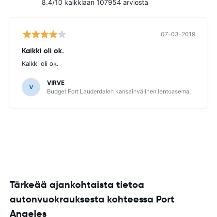
8.4/10 kaikkiaan 107954 arviosta
07-03-2019
Kaikki oli ok.
Kaikki oli ok.
VIRVE
V
Budget Fort Lauderdalen kansainvälinen lentoasema
Tärkeää ajankohtaista tietoa
autonvuokrauksesta kohteessa Port
Angeles