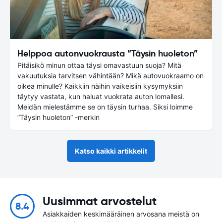
Helppoa autonvuokrausta ”Täysin huoleton”
Pitäisikö minun ottaa täysi omavastuun suoja? Mitä
vakuutuksia tarvitsen vähintään? Mikä autovuokraamo on
oikea minulle? Kaikkiin näihin vaikeisiin kysymyksiin
täytyy vastata, kun haluat vuokrata auton lomallesi.
Meidän mielestämme se on täysin turhaa. Siksi loimme
”Täysin huoleton” -merkin
Katso kaikki artikkelit
Uusimmat arvostelut
8.4
Asiakkaiden keskimääräinen arvosana meistä on