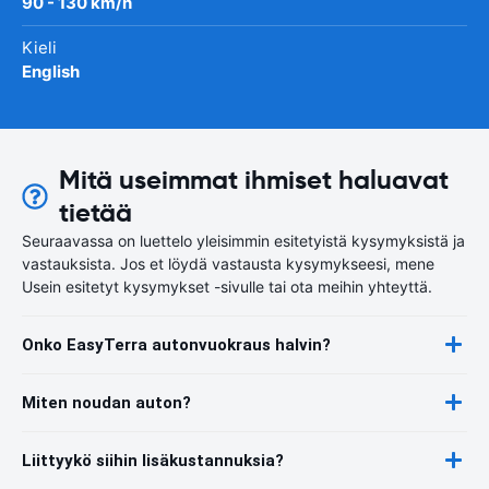
90 - 130 km/h
Kieli
English
Mitä useimmat ihmiset haluavat
tietää
Seuraavassa on luettelo yleisimmin esitetyistä kysymyksistä ja
vastauksista. Jos et löydä vastausta kysymykseesi, mene
Usein esitetyt kysymykset -sivulle tai ota meihin yhteyttä.
Onko EasyTerra autonvuokraus halvin?
Miten noudan auton?
Liittyykö siihin lisäkustannuksia?