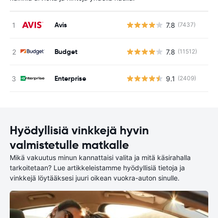
Avis
7.8
(7437)
Ei
Budget
7.8
(11512)
Ei
Enterprise
9.1
(2409)
Ei
Hyödyllisiä vinkkejä hyvin
valmistetulle matkalle
Mikä vakuutus minun kannattaisi valita ja mitä käsirahalla
tarkoitetaan? Lue artikkeleistamme hyödyllisiä tietoja ja
vinkkejä löytääksesi juuri oikean vuokra-auton sinulle.