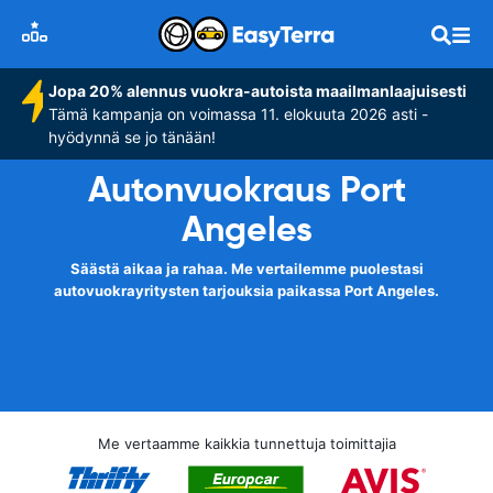
Jopa 20% alennus vuokra-autoista maailmanlaajuisesti
Tämä kampanja on voimassa 11. elokuuta 2026 asti -
hyödynnä se jo tänään!
Autonvuokraus Port
Angeles
Säästä aikaa ja rahaa. Me vertailemme puolestasi
autovuokrayritysten tarjouksia paikassa Port Angeles.
Me vertaamme kaikkia tunnettuja toimittajia