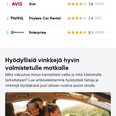
Avis
7.8
(7437)
Ei
Payless Car Rental
7.4
(551)
Ei
Enterprise
9.1
(2409)
Ei
Hyödyllisiä vinkkejä hyvin
valmistetulle matkalle
Mikä vakuutus minun kannattaisi valita ja mitä käsirahalla
tarkoitetaan? Lue artikkeleistamme hyödyllisiä tietoja ja
vinkkejä löytääksesi juuri oikean vuokra-auton sinulle.