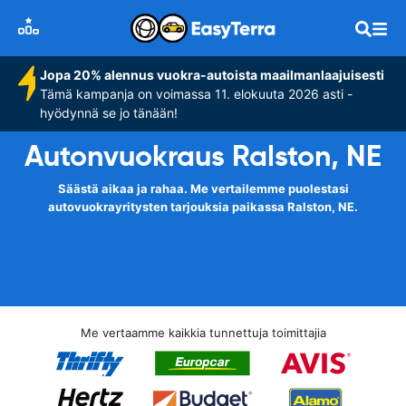
Jopa 20% alennus vuokra-autoista maailmanlaajuisesti
Tämä kampanja on voimassa 11. elokuuta 2026 asti -
hyödynnä se jo tänään!
Autonvuokraus Ralston, NE
Säästä aikaa ja rahaa. Me vertailemme puolestasi
autovuokrayritysten tarjouksia paikassa Ralston, NE.
Me vertaamme kaikkia tunnettuja toimittajia