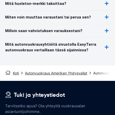
Mitä huoleton-merkki takoittaa?
Miten voin muuttaa varaustani tai perua sen?
Milloin saan vahvistuksen varauksestani?
Mitä autonvuokrausyhtiöitä sivustolla EasyTerra
autonvuokraus vertaillaan tässä sijainnissa?
Koti
Autonvuokraus Amerikan Yhdysvallat
Autonvuokrau
Tuki ja yhteystiedot
Tarvitsetko apua? Ota yhteyttä vuokrausalan
asiantuntijoihimme.