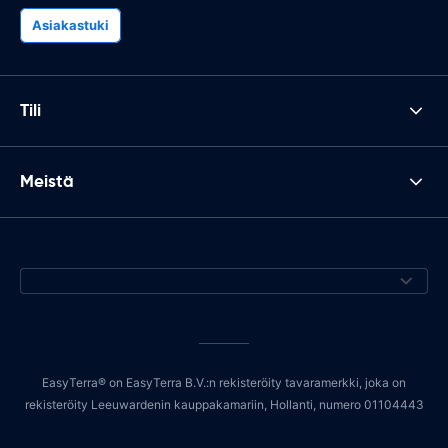
Asiakastuki
Tili
Meistä
EasyTerra® on EasyTerra B.V.:n rekisteröity tavaramerkki, joka on
rekisteröity Leeuwardenin kauppakamariin, Hollanti, numero 01104443