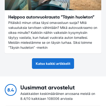
Helppoa autonvuokrausta ”Täysin huoleton”
Pitäisikö minun ottaa täysi omavastuun suoja? Mitä
vakuutuksia tarvitsen vähintään? Mikä autovuokraamo on
oikea minulle? Kaikkiin näihin vaikeisiin kysymyksiin
täytyy vastata, kun haluat vuokrata auton lomallesi.
Meidän mielestämme se on täysin turhaa. Siksi loimme
”Täysin huoleton” -merkin
Katso kaikki artikkelit
Uusimmat arvostelut
8.4
Asiakkaiden keskimääräinen arvosana meistä on
8.4/10 kaikkiaan 108006 arviosta