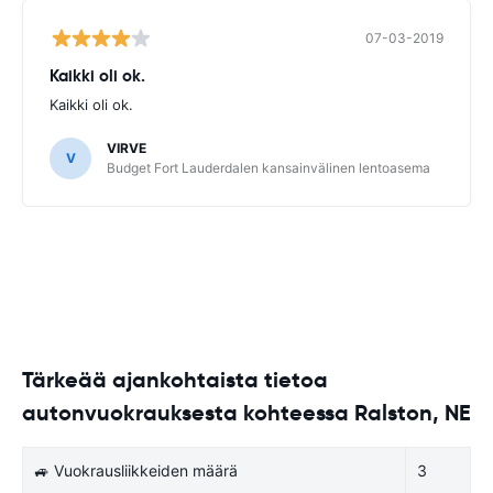
07-03-2019
Kaikki oli ok.
Kaikki oli ok.
VIRVE
V
Budget Fort Lauderdalen kansainvälinen lentoasema
Tärkeää ajankohtaista tietoa
autonvuokrauksesta kohteessa Ralston, NE
🚙 Vuokrausliikkeiden määrä
3