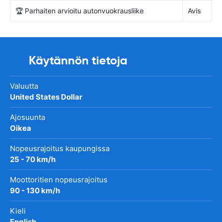
🏆 Parhaiten arvioitu autonvuokrausliike
Avis
Käytännön tietoja
Valuutta
United States Dollar
Ajosuunta
Oikea
Nopeusrajoitus kaupungissa
25 - 70 km/h
Moottoritien nopeusrajoitus
90 - 130 km/h
Kieli
English