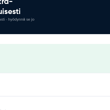
kra-
isesti
ti - hyödynnä se jo