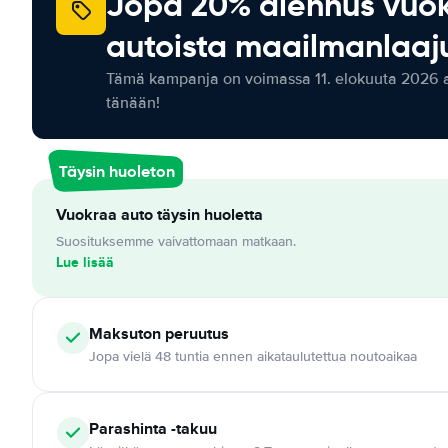
Jopa 20% alennus vuo
autoista maailmanlaaju
Tämä kampanja on voimassa 11. elokuuta 2026 as
tänään!
Täysin huoleton
Vuokraa auto täysin huoletta
Suosituksemme vaivattomaan matkaan.
Lue lisää
Maksuton
peruutus
Jopa vielä 48 tuntia ennen aikataulutettua noutoaikaa
Parashinta -takuu