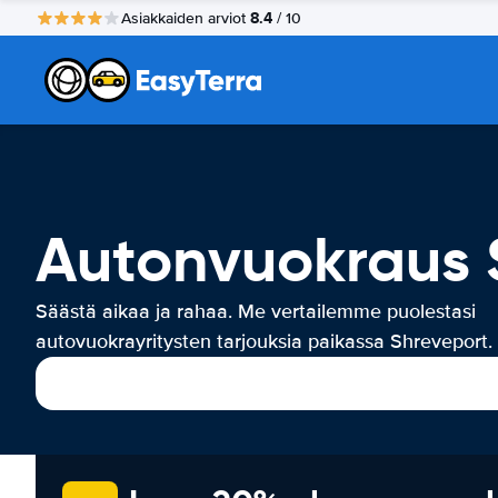
8.4
Asiakkaiden arviot
/ 10
Autonvuokraus 
Säästä aikaa ja rahaa. Me vertailemme puolestasi
autovuokrayritysten tarjouksia paikassa Shreveport.