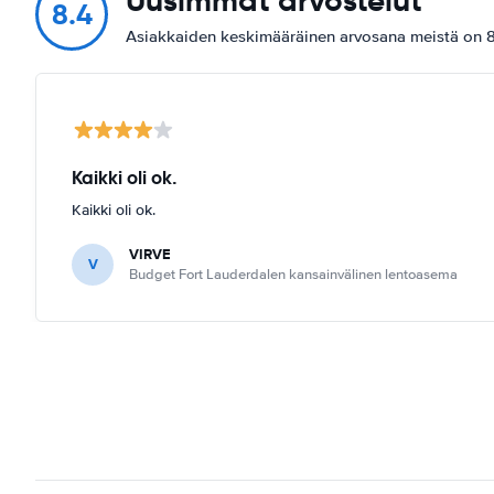
Uusimmat arvostelut
8.4
Asiakkaiden keskimääräinen arvosana meistä on 8.
Kaikki oli ok.
Kaikki oli ok.
VIRVE
V
Budget Fort Lauderdalen kansainvälinen lentoasema