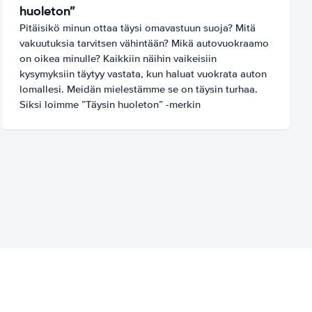
huoleton”
Pitäisikö minun ottaa täysi omavastuun suoja? Mitä
vakuutuksia tarvitsen vähintään? Mikä autovuokraamo
on oikea minulle? Kaikkiin näihin vaikeisiin
kysymyksiin täytyy vastata, kun haluat vuokrata auton
lomallesi. Meidän mielestämme se on täysin turhaa.
Siksi loimme ”Täysin huoleton” -merkin