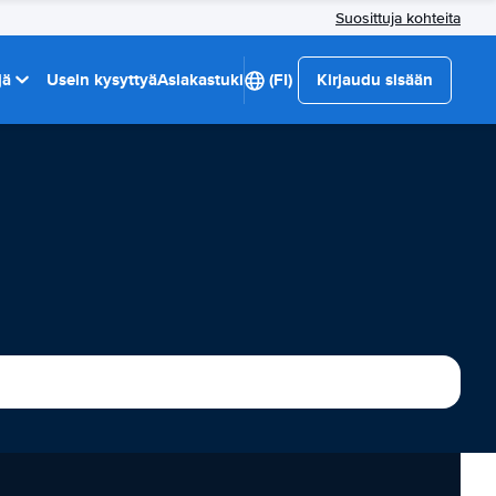
Suosittuja kohteita
jä
Usein kysyttyä
Asiakastuki
(FI)
Kirjaudu sisään