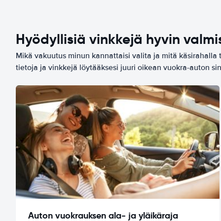
Hyödyllisiä vinkkejä hyvin valmi
Mikä vakuutus minun kannattaisi valita ja mitä käsirahalla 
tietoja ja vinkkejä löytääksesi juuri oikean vuokra-auton sin
Auton vuokrauksen ala- ja yläikäraja