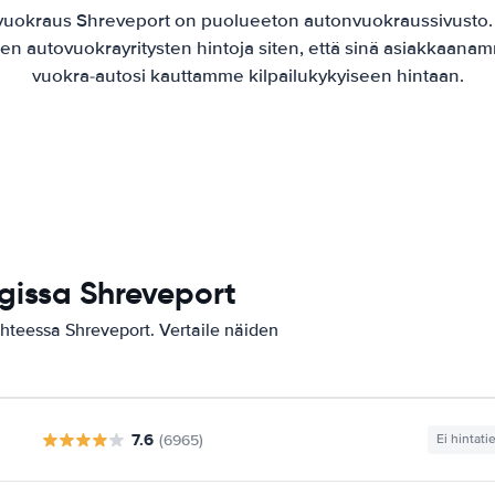
vuokraus Shreveport on puolueeton autonvuokraussivusto
jen autovuokrayritysten hintoja siten, että sinä asiakkaanam
vuokra-autosi kauttamme kilpailukykyiseen hintaan.
gissa Shreveport
ohteessa Shreveport. Vertaile näiden
7.6
(6965)
Ei hintati