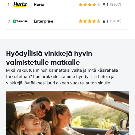
Hertz
8.1
(8807)
Ei
Enterprise
9.1
(2406)
Ei
Hyödyllisiä vinkkejä hyvin
valmistetulle matkalle
Mikä vakuutus minun kannattaisi valita ja mitä käsirahalla
tarkoitetaan? Lue artikkeleistamme hyödyllisiä tietoja ja
vinkkejä löytääksesi juuri oikean vuokra-auton sinulle.