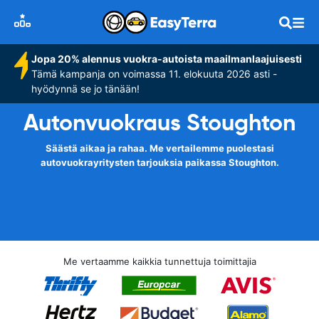
Jopa 20% alennus vuokra-autoista maailmanlaajuisesti
Tämä kampanja on voimassa 11. elokuuta 2026 asti -
hyödynnä se jo tänään!
Autonvuokraus Stoughton
Säästä aikaa ja rahaa. Me vertailemme puolestasi
autovuokrayritysten tarjouksia paikassa Stoughton.
Me vertaamme kaikkia tunnettuja toimittajia