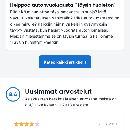
Helppoa autonvuokrausta ”Täysin huoleton”
Pitäisikö minun ottaa täysi omavastuun suoja? Mitä
vakuutuksia tarvitsen vähintään? Mikä autovuokraamo on
oikea minulle? Kaikkiin näihin vaikeisiin kysymyksiin
täytyy vastata, kun haluat vuokrata auton lomallesi.
Meidän mielestämme se on täysin turhaa. Siksi loimme
”Täysin huoleton” -merkin
Katso kaikki artikkelit
Uusimmat arvostelut
8.4
Asiakkaiden keskimääräinen arvosana meistä on
8.4/10 kaikkiaan 107913 arviosta
07-03-2019