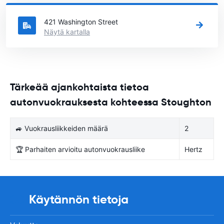
vuokrata auton.
421 Washington Street
Näytä kartalla
Tärkeää ajankohtaista tietoa
autonvuokrauksesta kohteessa Stoughton
🚙 Vuokrausliikkeiden määrä
2
🏆 Parhaiten arvioitu autonvuokrausliike
Hertz
Käytännön tietoja