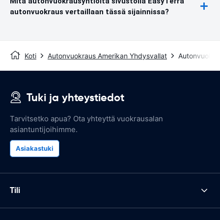
Mitä autonvuokrausyhtiöitä sivustolla EasyTerra
autonvuokraus vertaillaan tässä sijainnissa?
Koti
Autonvuokraus Amerikan Yhdysvallat
Autonvuokra
Tuki ja yhteystiedot
Tarvitsetko apua? Ota yhteyttä vuokrausalan
asiantuntijoihimme.
Asiakastuki
Tili