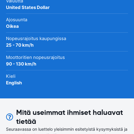
Valuutta
United States Dollar
Ajosuunta
Oikea
Nopeusrajoitus kaupungissa
25 - 70 km/h
Moottoritien nopeusrajoitus
90 - 130 km/h
Kieli
English
Mitä useimmat ihmiset haluavat
tietää
Seuraavassa on luettelo yleisimmin esitetyistä kysymyksistä ja