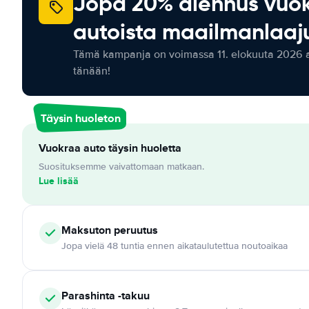
Jopa 20% alennus vuo
autoista maailmanlaaju
Tämä kampanja on voimassa 11. elokuuta 2026 as
tänään!
Täysin huoleton
Vuokraa auto täysin huoletta
Suosituksemme vaivattomaan matkaan.
Lue lisää
Maksuton
peruutus
Jopa vielä 48 tuntia ennen aikataulutettua noutoaikaa
Parashinta -takuu