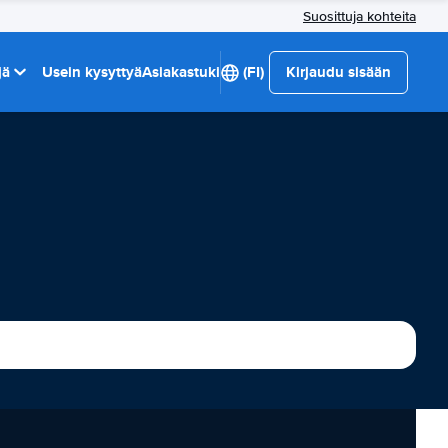
Suosittuja kohteita
jä
Usein kysyttyä
Asiakastuki
(FI)
Kirjaudu sisään