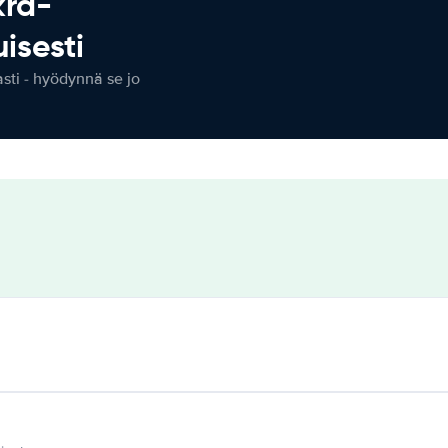
kra-
isesti
ti - hyödynnä se jo