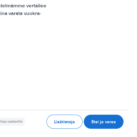
stelmämme vertailee
ina varata vuokra-
Lisätietoja
Etsi ja varaa
etoja saatavilla