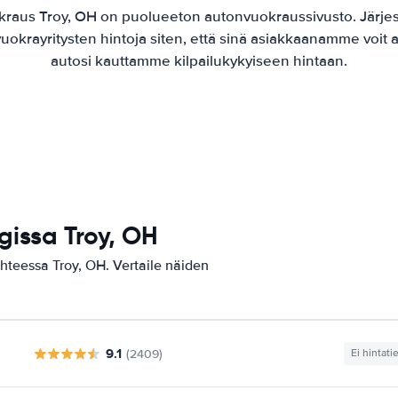
kraus Troy, OH on puolueeton autonvuokraussivusto. Järje
uokrayritysten hintoja siten, että sinä asiakkaanamme voit a
autosi kauttamme kilpailukykyiseen hintaan.
issa Troy, OH
hteessa Troy, OH. Vertaile näiden
9.1
(2409)
Ei hintati