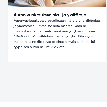
Auton vuokrauksen ala- ja yläikäraja
Autonvuokrauksessa sovelletaan ikärajoja: alaikärajaa
ja yläikärajaa. Emme me niitä määrää, vaan ne
määräytyvät kunkin autonvuokrausyrityksen mukaan.
Nämä säännöt vaihtelevat paitsi yrityksittäin myös
maittain, ja ne riippuvat toisinaan myös siitä, minkä
tyyppisen auton haluat vuokrata.