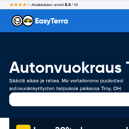
8.4
Asiakkaiden arviot
/ 10
Autonvuokraus 
Säästä aikaa ja rahaa. Me vertailemme puolestasi
autovuokrayritysten tarjouksia paikassa Troy, OH.