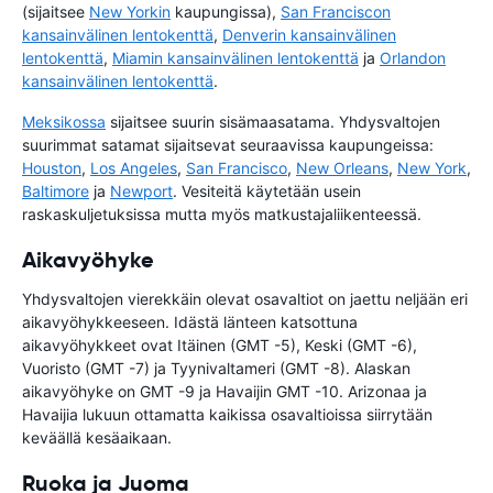
(sijaitsee
New Yorkin
kaupungissa),
San Franciscon
kansainvälinen lentokenttä
,
Denverin kansainvälinen
lentokenttä
,
Miamin kansainvälinen lentokenttä
ja
Orlandon
kansainvälinen lentokenttä
.
Meksikossa
sijaitsee suurin sisämaasatama. Yhdysvaltojen
suurimmat satamat sijaitsevat seuraavissa kaupungeissa:
Houston
,
Los Angeles
,
San Francisco
,
New Orleans
,
New York
,
Baltimore
ja
Newport
. Vesiteitä käytetään usein
raskaskuljetuksissa mutta myös matkustajaliikenteessä.
Aikavyöhyke
Yhdysvaltojen vierekkäin olevat osavaltiot on jaettu neljään eri
aikavyöhykkeeseen. Idästä länteen katsottuna
aikavyöhykkeet ovat Itäinen (GMT -5), Keski (GMT -6),
Vuoristo (GMT -7) ja Tyynivaltameri (GMT -8). Alaskan
aikavyöhyke on GMT -9 ja Havaijin GMT -10. Arizonaa ja
Havaijia lukuun ottamatta kaikissa osavaltioissa siirrytään
keväällä kesäaikaan.
Ruoka ja Juoma