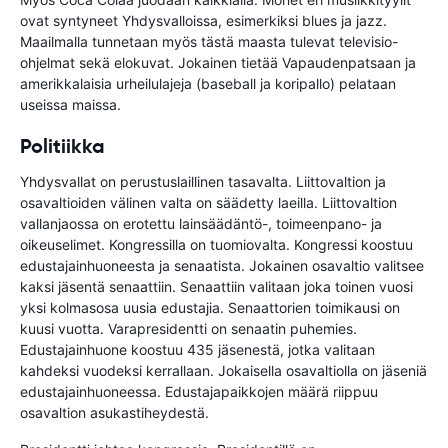
ovat syntyneet Yhdysvalloissa, esimerkiksi blues ja jazz.
Maailmalla tunnetaan myös tästä maasta tulevat televisio-
ohjelmat sekä elokuvat. Jokainen tietää Vapaudenpatsaan ja
amerikkalaisia urheilulajeja (baseball ja koripallo) pelataan
useissa maissa.
Politiikka
Yhdysvallat on perustuslaillinen tasavalta. Liittovaltion ja
osavaltioiden välinen valta on säädetty laeilla. Liittovaltion
vallanjaossa on erotettu lainsäädäntö-, toimeenpano- ja
oikeuselimet. Kongressilla on tuomiovalta. Kongressi koostuu
edustajainhuoneesta ja senaatista. Jokainen osavaltio valitsee
kaksi jäsentä senaattiin. Senaattiin valitaan joka toinen vuosi
yksi kolmasosa uusia edustajia. Senaattorien toimikausi on
kuusi vuotta. Varapresidentti on senaatin puhemies.
Edustajainhuone koostuu 435 jäsenestä, jotka valitaan
kahdeksi vuodeksi kerrallaan. Jokaisella osavaltiolla on jäseniä
edustajainhuoneessa. Edustajapaikkojen määrä riippuu
osavaltion asukastiheydestä.