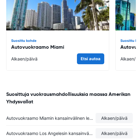
Suosittu kohde
Suosittu k
Autovuokraamo Miami
Autovu
Alkaen
/päivä
Etsi autoa
Alkaen
/p
Suosittuja vuokrausmahdollisuuksia maassa Amerikan
Yhdysvallat
Autovuokraamo Miamin kansainvälinen lentoasema
Alkaen
/päivä
Autovuokraamo Los Angelesin kansainvälinen lentoasema
Alkaen
/päivä