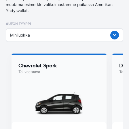
muutama esimerkki valikoimastamme paikassa Amerikan
Yhdysvallat.
AUTON TYYPPI
Miniluokka
Chevrolet Spark
Dod
Tai vastaava
Tai v