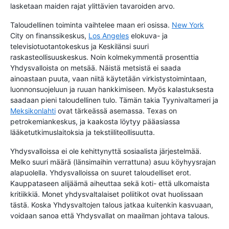
lasketaan maiden rajat ylittävien tavaroiden arvo.
Taloudellinen toiminta vaihtelee maan eri osissa.
New York
City on finanssikeskus,
Los Angeles
elokuva- ja
televisiotuotantokeskus ja Keskilänsi suuri
raskasteollisuuskeskus. Noin kolmekymmentä prosenttia
Yhdysvalloista on metsää. Näistä metsistä ei saada
ainoastaan puuta, vaan niitä käytetään virkistystoimintaan,
luonnonsuojeluun ja ruuan hankkimiseen. Myös kalastuksesta
saadaan pieni taloudellinen tulo. Tämän takia Tyynivaltameri ja
Meksikonlahti
ovat tärkeässä asemassa. Texas on
petrokemiankeskus, ja kaakosta löytyy pääasiassa
lääketutkimuslaitoksia ja tekstiiliteollisuutta.
Yhdysvalloissa ei ole kehittynyttä sosiaalista järjestelmää.
Melko suuri määrä (länsimaihin verrattuna) asuu köyhyysrajan
alapuolella. Yhdysvalloissa on suuret taloudelliset erot.
Kauppataseen alijäämä aiheuttaa sekä koti- että ulkomaista
kritiikkiä. Monet yhdysvaltalaiset poliitikot ovat huolissaan
tästä. Koska Yhdysvaltojen talous jatkaa kuitenkin kasvuaan,
voidaan sanoa että Yhdysvallat on maailman johtava talous.