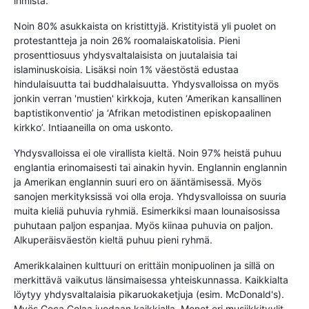
ihmistä.
Noin 80% asukkaista on kristittyjä. Kristityistä yli puolet on
protestantteja ja noin 26% roomalaiskatolisia. Pieni
prosenttiosuus yhdysvaltalaisista on juutalaisia tai
islaminuskoisia. Lisäksi noin 1% väestöstä edustaa
hindulaisuutta tai buddhalaisuutta. Yhdysvalloissa on myös
jonkin verran 'mustien' kirkkoja, kuten ‘Amerikan kansallinen
baptistikonventio’ ja ‘Afrikan metodistinen episkopaalinen
kirkko’. Intiaaneilla on oma uskonto.
Yhdysvalloissa ei ole virallista kieltä. Noin 97% heistä puhuu
englantia erinomaisesti tai ainakin hyvin. Englannin englannin
ja Amerikan englannin suuri ero on ääntämisessä. Myös
sanojen merkityksissä voi olla eroja. Yhdysvalloissa on suuria
muita kieliä puhuvia ryhmiä. Esimerkiksi maan lounaisosissa
puhutaan paljon espanjaa. Myös kiinaa puhuvia on paljon.
Alkuperäisväestön kieltä puhuu pieni ryhmä.
Amerikkalainen kulttuuri on erittäin monipuolinen ja sillä on
merkittävä vaikutus länsimaisessa yhteiskunnassa. Kaikkialta
löytyy yhdysvaltalaisia pikaruokaketjuja (esim. McDonald's).
Myös Coca Colaa juodaan kaikkialla. Monet eri musiikkityylit