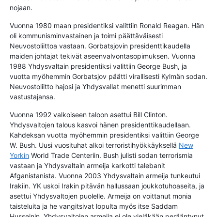
nojaan.
Vuonna 1980 maan presidentiksi valittiin Ronald Reagan. Hän
oli kommunisminvastainen ja toimi päättäväisesti
Neuvostoliittoa vastaan. Gorbatsjovin presidenttikaudella
maiden johtajat tekivät aseenvalvontasopimuksen. Vuonna
1988 Yhdysvaltain presidentiksi valittiin George Bush, ja
vuotta myöhemmin Gorbatsjov päätti virallisesti Kylmän sodan.
Neuvostoliitto hajosi ja Yhdysvallat menetti suurimman
vastustajansa.
Vuonna 1992 valkoiseen taloon asettui Bill Clinton.
Yhdysvaltojen talous kasvoi hänen presidenttikaudellaan.
Kahdeksan vuotta myöhemmin presidentiksi valittiin George
W. Bush. Uusi vuosituhat alkoi terroristihyökkäyksellä
New
Yorkin
World Trade Centeriin. Bush julisti sodan terrorismia
vastaan ja Yhdysvaltain armeija karkotti talebanit
Afganistanista. Vuonna 2003 Yhdysvaltain armeija tunkeutui
Irakiin. YK uskoi Irakin pitävän hallussaan joukkotuhoaseita, ja
asettui Yhdysvaltojen puolelle. Armeija on voittanut monia
taisteluita ja he vangitsivat lopulta myös itse Saddam
Husseinin. Yhdysvaltojen armeija ei ole vieläkään perääntynyt