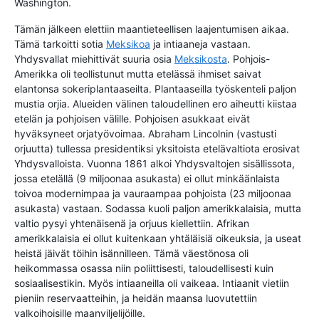
Washington.
Tämän jälkeen elettiin maantieteellisen laajentumisen aikaa.
Tämä tarkoitti sotia
Meksikoa
ja intiaaneja vastaan.
Yhdysvallat miehittivät suuria osia
Meksikosta
. Pohjois-
Amerikka oli teollistunut mutta etelässä ihmiset saivat
elantonsa sokeriplantaaseilta. Plantaaseilla työskenteli paljon
mustia orjia. Alueiden välinen taloudellinen ero aiheutti kiistaa
etelän ja pohjoisen välille. Pohjoisen asukkaat eivät
hyväksyneet orjatyövoimaa. Abraham Lincolnin (vastusti
orjuutta) tullessa presidentiksi yksitoista etelävaltiota erosivat
Yhdysvalloista. Vuonna 1861 alkoi Yhdysvaltojen sisällissota,
jossa etelällä (9 miljoonaa asukasta) ei ollut minkäänlaista
toivoa modernimpaa ja vauraampaa pohjoista (23 miljoonaa
asukasta) vastaan. Sodassa kuoli paljon amerikkalaisia, mutta
valtio pysyi yhtenäisenä ja orjuus kiellettiin. Afrikan
amerikkalaisia ei ollut kuitenkaan yhtäläisiä oikeuksia, ja useat
heistä jäivät töihin isännilleen. Tämä väestönosa oli
heikommassa osassa niin poliittisesti, taloudellisesti kuin
sosiaalisestikin. Myös intiaaneilla oli vaikeaa. Intiaanit vietiin
pieniin reservaatteihin, ja heidän maansa luovutettiin
valkoihoisille maanviljelijöille.