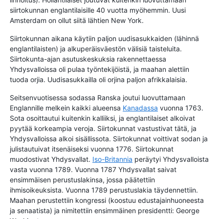
siirtokunnan englantilaisille 40 vuotta myöhemmin. Uusi
Amsterdam on ollut siitä lähtien New York.
Siirtokunnan aikana käytiin paljon uudisasukkaiden (lähinnä
englantilaisten) ja alkuperäisväestön välisiä taisteluita.
Siirtokunta-ajan asutuskeskuksia rakennettaessa
Yhdysvalloissa oli pulaa työntekijöistä, ja maahan alettiin
tuoda orjia. Uudisasukkailla oli orjina paljon afrikkalaisia.
Seitsenvuotisessa sodassa Ranska joutui luovuttamaan
Englannille melkein kaikki alueensa
Kanadassa
vuonna 1763.
Sota osoittautui kuitenkin kalliiksi, ja englantilaiset alkoivat
pyytää korkeampia veroja. Siirtokunnat vastustivat tätä, ja
Yhdysvalloissa alkoi sisällissota. Siirtokunnat voittivat sodan ja
julistautuivat itsenäiseksi vuonna 1776. Siirtokunnat
muodostivat Yhdysvallat.
Iso-Britannia
peräytyi Yhdysvalloista
vasta vuonna 1789. Vuonna 1787 Yhdysvallat saivat
ensimmäisen perustuslakinsa, jossa päätettiin
ihmisoikeuksista. Vuonna 1789 perustuslakia täydennettiin.
Maahan perustettiin kongressi (koostuu edustajainhuoneesta
ja senaatista) ja nimitettiin ensimmäinen presidentti: George