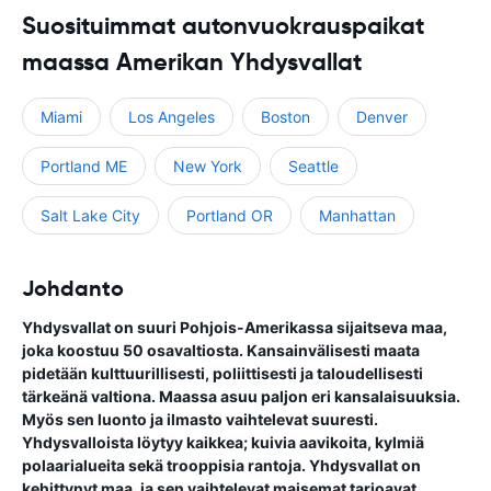
Suosituimmat autonvuokrauspaikat
maassa Amerikan Yhdysvallat
Miami
Los Angeles
Boston
Denver
Portland ME
New York
Seattle
Salt Lake City
Portland OR
Manhattan
Johdanto
Yhdysvallat on suuri Pohjois-Amerikassa sijaitseva maa,
joka koostuu 50 osavaltiosta. Kansainvälisesti maata
pidetään kulttuurillisesti, poliittisesti ja taloudellisesti
tärkeänä valtiona. Maassa asuu paljon eri kansalaisuuksia.
Myös sen luonto ja ilmasto vaihtelevat suuresti.
Yhdysvalloista löytyy kaikkea; kuivia aavikoita, kylmiä
polaarialueita sekä trooppisia rantoja. Yhdysvallat on
kehittynyt maa, ja sen vaihtelevat maisemat tarjoavat