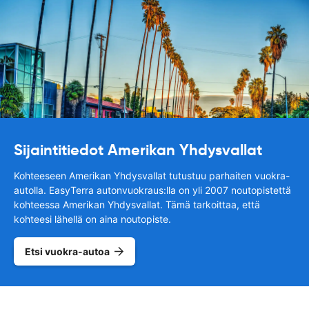
Sijaintitiedot Amerikan Yhdysvallat
Kohteeseen Amerikan Yhdysvallat tutustuu parhaiten vuokra-
autolla. EasyTerra autonvuokraus:lla on yli 2007 noutopistettä
kohteessa Amerikan Yhdysvallat. Tämä tarkoittaa, että
kohteesi lähellä on aina noutopiste.
Etsi vuokra-autoa