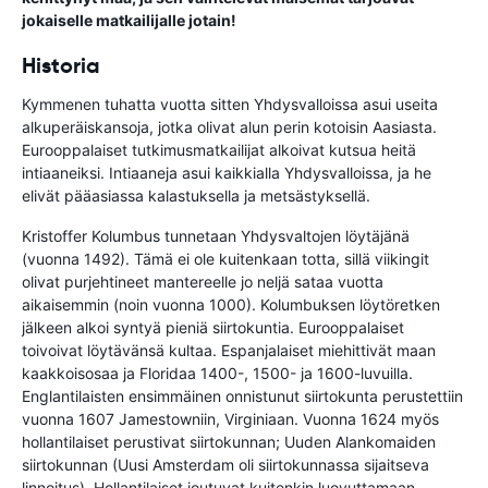
jokaiselle matkailijalle jotain!
Historia
Kymmenen tuhatta vuotta sitten Yhdysvalloissa asui useita
alkuperäiskansoja, jotka olivat alun perin kotoisin Aasiasta.
Eurooppalaiset tutkimusmatkailijat alkoivat kutsua heitä
intiaaneiksi. Intiaaneja asui kaikkialla Yhdysvalloissa, ja he
elivät pääasiassa kalastuksella ja metsästyksellä.
Kristoffer Kolumbus tunnetaan Yhdysvaltojen löytäjänä
(vuonna 1492). Tämä ei ole kuitenkaan totta, sillä viikingit
olivat purjehtineet mantereelle jo neljä sataa vuotta
aikaisemmin (noin vuonna 1000). Kolumbuksen löytöretken
jälkeen alkoi syntyä pieniä siirtokuntia. Eurooppalaiset
toivoivat löytävänsä kultaa. Espanjalaiset miehittivät maan
kaakkoisosaa ja Floridaa 1400-, 1500- ja 1600-luvuilla.
Englantilaisten ensimmäinen onnistunut siirtokunta perustettiin
vuonna 1607 Jamestowniin, Virginiaan. Vuonna 1624 myös
hollantilaiset perustivat siirtokunnan; Uuden Alankomaiden
siirtokunnan (Uusi Amsterdam oli siirtokunnassa sijaitseva
linnoitus). Hollantilaiset joutuvat kuitenkin luovuttamaan