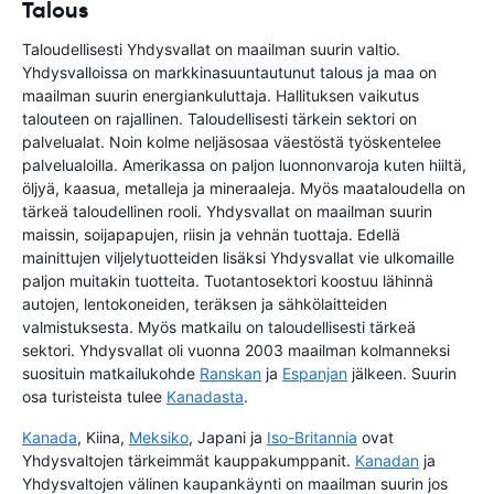
Talous
Taloudellisesti Yhdysvallat on maailman suurin valtio.
Yhdysvalloissa on markkinasuuntautunut talous ja maa on
maailman suurin energiankuluttaja. Hallituksen vaikutus
talouteen on rajallinen. Taloudellisesti tärkein sektori on
palvelualat. Noin kolme neljäsosaa väestöstä työskentelee
palvelualoilla. Amerikassa on paljon luonnonvaroja kuten hiiltä,
öljyä, kaasua, metalleja ja mineraaleja. Myös maataloudella on
tärkeä taloudellinen rooli. Yhdysvallat on maailman suurin
maissin, soijapapujen, riisin ja vehnän tuottaja. Edellä
mainittujen viljelytuotteiden lisäksi Yhdysvallat vie ulkomaille
paljon muitakin tuotteita. Tuotantosektori koostuu lähinnä
autojen, lentokoneiden, teräksen ja sähkölaitteiden
valmistuksesta. Myös matkailu on taloudellisesti tärkeä
sektori. Yhdysvallat oli vuonna 2003 maailman kolmanneksi
suosituin matkailukohde
Ranskan
ja
Espanjan
jälkeen. Suurin
osa turisteista tulee
Kanadasta
.
Kanada
, Kiina,
Meksiko
, Japani ja
Iso-Britannia
ovat
Yhdysvaltojen tärkeimmät kauppakumppanit.
Kanadan
ja
Yhdysvaltojen välinen kaupankäynti on maailman suurin jos