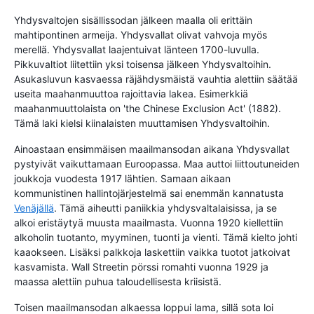
Yhdysvaltojen sisällissodan jälkeen maalla oli erittäin
mahtipontinen armeija. Yhdysvallat olivat vahvoja myös
merellä. Yhdysvallat laajentuivat länteen 1700-luvulla.
Pikkuvaltiot liitettiin yksi toisensa jälkeen Yhdysvaltoihin.
Asukasluvun kasvaessa räjähdysmäistä vauhtia alettiin säätää
useita maahanmuuttoa rajoittavia lakea. Esimerkkiä
maahanmuuttolaista on 'the Chinese Exclusion Act' (1882).
Tämä laki kielsi kiinalaisten muuttamisen Yhdysvaltoihin.
Ainoastaan ensimmäisen maailmansodan aikana Yhdysvallat
pystyivät vaikuttamaan Euroopassa. Maa auttoi liittoutuneiden
joukkoja vuodesta 1917 lähtien. Samaan aikaan
kommunistinen hallintojärjestelmä sai enemmän kannatusta
Venäjällä
. Tämä aiheutti paniikkia yhdysvaltalaisissa, ja se
alkoi eristäytyä muusta maailmasta. Vuonna 1920 kiellettiin
alkoholin tuotanto, myyminen, tuonti ja vienti. Tämä kielto johti
kaaokseen. Lisäksi palkkoja laskettiin vaikka tuotot jatkoivat
kasvamista. Wall Streetin pörssi romahti vuonna 1929 ja
maassa alettiin puhua taloudellisesta kriisistä.
Toisen maailmansodan alkaessa loppui lama, sillä sota loi