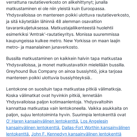
verrattuna rautatieverkosto on alikehittynyt; junalla
matkustaminen ei ole niin yleistä kuin Euroopassa.
Yhdysvalloissa on mantereen poikki ulottuva rautatieverkosto,
ja sitä käytetään lähinnä 48 alemman osavaltion
tavarankuljetuksessa. Matkustajaliikenteestä huolehtii
esimerkiksi 'Amtrak'-rautatieyritys. Monissa suuremmissa
kaupungeissa kulkee metro. New Yorkissa on maan laajin
metro- ja maanalainen junaverkosto.
Bussilla matkustaminen on kaikkein halvin tapa matkustaa
Yhdysvalloissa, ja monet matkustavatkin mielellään bussilla.
Greyhound Bus Company on ainoa bussiyhtiö, joka tarjoaa
mantereen poikki ulottuvia bussiyhteyksiä..
Lentokone on suosituin tapa matkustaa pitkiä välimatkoja.
Koska välimatkat ovat hyvinkin pitkiä, lennetään
Yhdysvalloissa paljon kotimaanlentoja. Yhdysvaltoihin
kannattaa matkustaa vain lentokoneella. Vaikka asukkaita on
paljon, sujuu lentotoiminta hyvin. Suurimpia lentokenttä ovat
O' Haren kansainvälinen lentokenttä
,
Los Angelesin
kansainvälinen lentokenttä
,
Dallas-Fort Worthin kansainvälinen
lentokenttä
,
John F. Kennedyn kansainvälinen lentokenttä