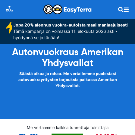
Jopa 20% alennus vuokra-autoista maailmanlaajuisesti
Tämä kampanja on voimassa 11. elokuuta 2026 asti -
hyödynnä se jo tänään!
Autonvuokraus Amerikan
Yhdysvallat
Säästä aikaa ja rahaa. Me vertailemme puolestasi
autovuokrayritysten tarjouksia paikassa Amerikan
Yhdysvallat.
Me vertaamme kaikkia tunnettuja toimittajia