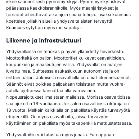
iskee säännöllisesti pyörremyrskyjä. Pyörremyrskyt iskevät
pääasiassa kaakkoisrannikolle. Myös maanjäristykset ja
tornadot aiheuttavat aika ajoin suuria tuhoja. Lisäksi kuumuus
koettelee joillakin alueilla yhdysvaltalaisten terveyttä.
Kuumuus sytyttää myös metsäpaloja.
Liikenne ja Infrastruktuuri
Yhdysvalloissa on tehokas ja hyvin ylläpidetty tieverkosto.
Moottoriteitä on paljon. Moottoritiet kulkevat osavaltioiden,
kaupunkien ja maaseutujen välillä. Yhdysvallat on autojen
luvattu maa. Suhteessa asukaslukuun autonomistajia on
erittäin paljon. Jokaisella osavaltiolla on omat liikennesäännöt.
Säännöt eivät poikkea paljoakaan toisistaan mutta vuokra-
autolla ajettaessa kannattaa olla varovainen.
Nopeusrajoitukset ilmaistaan maileissa. Monissa osavaltioissa
saa ajokortin 16-vuotiaana. Joissakin osavaltioissa ikäraja on
18 vuotta. Melkein kaikkialla on pakollista käyttää turvavyötä
etupenkillä. On myös osavaltioita, joissa turvavyön
käyttäminen on pakollista myös takapenkillä matkustettaessa.
Yhdysvaltoihin voi tutustua myös junalla. Eurooppaan