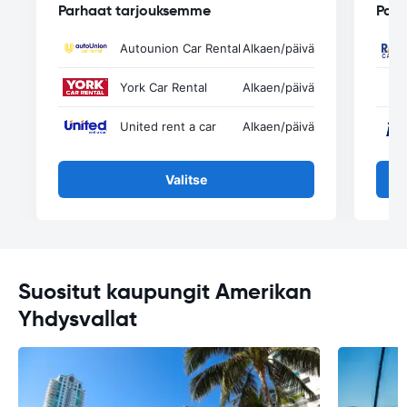
Parhaat tarjouksemme
Parh
Autounion Car Rental
Alkaen
/päivä
York Car Rental
Alkaen
/päivä
United rent a car
Alkaen
/päivä
Valitse
Suositut kaupungit Amerikan
Yhdysvallat