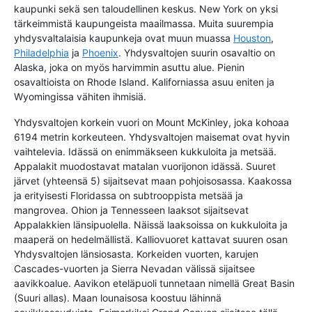
kaupunki sekä sen taloudellinen keskus. New York on yksi
tärkeimmistä kaupungeista maailmassa. Muita suurempia
yhdysvaltalaisia kaupunkeja ovat muun muassa
Houston
,
Philadelphia
ja
Phoenix
. Yhdysvaltojen suurin osavaltio on
Alaska, joka on myös harvimmin asuttu alue. Pienin
osavaltioista on Rhode Island. Kaliforniassa asuu eniten ja
Wyomingissa vähiten ihmisiä.
Yhdysvaltojen korkein vuori on Mount McKinley, joka kohoaa
6194 metrin korkeuteen. Yhdysvaltojen maisemat ovat hyvin
vaihtelevia. Idässä on enimmäkseen kukkuloita ja metsää.
Appalakit muodostavat matalan vuorijonon idässä. Suuret
järvet (yhteensä 5) sijaitsevat maan pohjoisosassa. Kaakossa
ja erityisesti Floridassa on subtrooppista metsää ja
mangrovea. Ohion ja Tennesseen laaksot sijaitsevat
Appalakkien länsipuolella. Näissä laaksoissa on kukkuloita ja
maaperä on hedelmällistä. Kalliovuoret kattavat suuren osan
Yhdysvaltojen länsiosasta. Korkeiden vuorten, karujen
Cascades-vuorten ja Sierra Nevadan välissä sijaitsee
aavikkoalue. Aavikon eteläpuoli tunnetaan nimellä Great Basin
(Suuri allas). Maan lounaisosa koostuu lähinnä