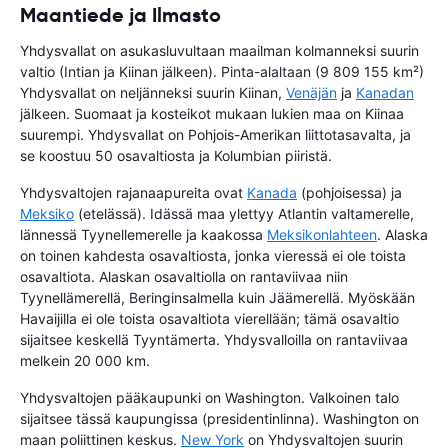
Maantiede ja Ilmasto
Yhdysvallat on asukasluvultaan maailman kolmanneksi suurin
valtio (Intian ja Kiinan jälkeen). Pinta-alaltaan (9 809 155 km²)
Yhdysvallat on neljänneksi suurin Kiinan,
Venäjän
ja
Kanadan
jälkeen. Suomaat ja kosteikot mukaan lukien maa on Kiinaa
suurempi. Yhdysvallat on Pohjois-Amerikan liittotasavalta, ja
se koostuu 50 osavaltiosta ja Kolumbian piiristä.
Yhdysvaltojen rajanaapureita ovat
Kanada
(pohjoisessa) ja
Meksiko
(etelässä). Idässä maa ylettyy Atlantin valtamerelle,
lännessä Tyynellemerelle ja kaakossa
Meksikonlahteen
. Alaska
on toinen kahdesta osavaltiosta, jonka vieressä ei ole toista
osavaltiota. Alaskan osavaltiolla on rantaviivaa niin
Tyynellämerellä, Beringinsalmella kuin Jäämerellä. Myöskään
Havaijilla ei ole toista osavaltiota vierellään; tämä osavaltio
sijaitsee keskellä Tyyntämerta. Yhdysvalloilla on rantaviivaa
melkein 20 000 km.
Yhdysvaltojen pääkaupunki on Washington. Valkoinen talo
sijaitsee tässä kaupungissa (presidentinlinna). Washington on
maan poliittinen keskus.
New York
on Yhdysvaltojen suurin