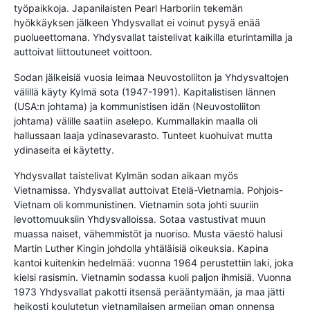
työpaikkoja. Japanilaisten Pearl Harboriin tekemän
hyökkäyksen jälkeen Yhdysvallat ei voinut pysyä enää
puolueettomana. Yhdysvallat taistelivat kaikilla eturintamilla ja
auttoivat liittoutuneet voittoon.
Sodan jälkeisiä vuosia leimaa Neuvostoliiton ja Yhdysvaltojen
välillä käyty Kylmä sota (1947-1991). Kapitalistisen lännen
(USA:n johtama) ja kommunistisen idän (Neuvostoliiton
johtama) välille saatiin aselepo. Kummallakin maalla oli
hallussaan laaja ydinasevarasto. Tunteet kuohuivat mutta
ydinaseita ei käytetty.
Yhdysvallat taistelivat Kylmän sodan aikaan myös
Vietnamissa. Yhdysvallat auttoivat Etelä-Vietnamia. Pohjois-
Vietnam oli kommunistinen. Vietnamin sota johti suuriin
levottomuuksiin Yhdysvalloissa. Sotaa vastustivat muun
muassa naiset, vähemmistöt ja nuoriso. Musta väestö halusi
Martin Luther Kingin johdolla yhtäläisiä oikeuksia. Kapina
kantoi kuitenkin hedelmää: vuonna 1964 perustettiin laki, joka
kielsi rasismin. Vietnamin sodassa kuoli paljon ihmisiä. Vuonna
1973 Yhdysvallat pakotti itsensä perääntymään, ja maa jätti
heikosti koulutetun vietnamilaisen armeijan oman onnensa