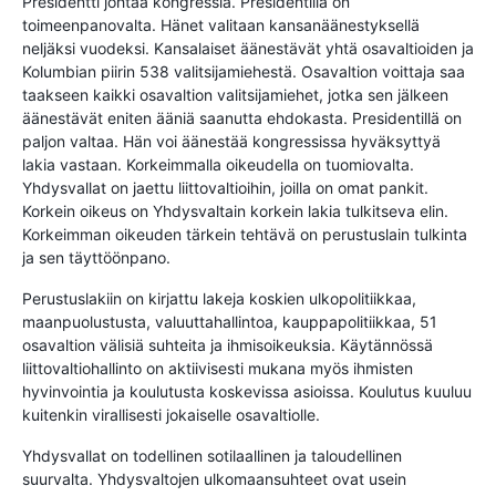
Presidentti johtaa kongressia. Presidentillä on
toimeenpanovalta. Hänet valitaan kansanäänestyksellä
neljäksi vuodeksi. Kansalaiset äänestävät yhtä osavaltioiden ja
Kolumbian piirin 538 valitsijamiehestä. Osavaltion voittaja saa
taakseen kaikki osavaltion valitsijamiehet, jotka sen jälkeen
äänestävät eniten ääniä saanutta ehdokasta. Presidentillä on
paljon valtaa. Hän voi äänestää kongressissa hyväksyttyä
lakia vastaan. Korkeimmalla oikeudella on tuomiovalta.
Yhdysvallat on jaettu liittovaltioihin, joilla on omat pankit.
Korkein oikeus on Yhdysvaltain korkein lakia tulkitseva elin.
Korkeimman oikeuden tärkein tehtävä on perustuslain tulkinta
ja sen täyttöönpano.
Perustuslakiin on kirjattu lakeja koskien ulkopolitiikkaa,
maanpuolustusta, valuuttahallintoa, kauppapolitiikkaa, 51
osavaltion välisiä suhteita ja ihmisoikeuksia. Käytännössä
liittovaltiohallinto on aktiivisesti mukana myös ihmisten
hyvinvointia ja koulutusta koskevissa asioissa. Koulutus kuuluu
kuitenkin virallisesti jokaiselle osavaltiolle.
Yhdysvallat on todellinen sotilaallinen ja taloudellinen
suurvalta. Yhdysvaltojen ulkomaansuhteet ovat usein