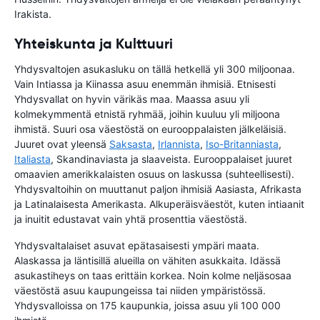
Irakista.
Yhteiskunta ja Kulttuuri
Yhdysvaltojen asukasluku on tällä hetkellä yli 300 miljoonaa.
Vain Intiassa ja Kiinassa asuu enemmän ihmisiä. Etnisesti
Yhdysvallat on hyvin värikäs maa. Maassa asuu yli
kolmekymmentä etnistä ryhmää, joihin kuuluu yli miljoona
ihmistä. Suuri osa väestöstä on eurooppalaisten jälkeläisiä.
Juuret ovat yleensä
Saksasta
,
Irlannista
,
Iso-Britanniasta
,
Italiasta
, Skandinaviasta ja slaaveista. Eurooppalaiset juuret
omaavien amerikkalaisten osuus on laskussa (suhteellisesti).
Yhdysvaltoihin on muuttanut paljon ihmisiä Aasiasta, Afrikasta
ja Latinalaisesta Amerikasta. Alkuperäisväestöt, kuten intiaanit
ja inuitit edustavat vain yhtä prosenttia väestöstä.
Yhdysvaltalaiset asuvat epätasaisesti ympäri maata.
Alaskassa ja läntisillä alueilla on vähiten asukkaita. Idässä
asukastiheys on taas erittäin korkea. Noin kolme neljäsosaa
väestöstä asuu kaupungeissa tai niiden ympäristössä.
Yhdysvalloissa on 175 kaupunkia, joissa asuu yli 100 000