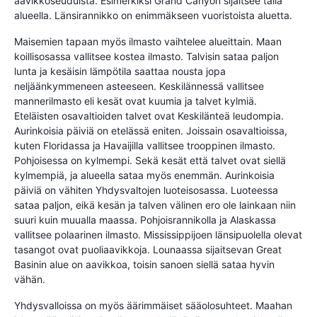
aavikkoseuduista. Esimerkiksi Grand Canyon sijaitsee tällä
alueella. Länsirannikko on enimmäkseen vuoristoista aluetta.
Maisemien tapaan myös ilmasto vaihtelee alueittain. Maan
koillisosassa vallitsee kostea ilmasto. Talvisin sataa paljon
lunta ja kesäisin lämpötila saattaa nousta jopa
neljäänkymmeneen asteeseen. Keskilännessä vallitsee
mannerilmasto eli kesät ovat kuumia ja talvet kylmiä.
Eteläisten osavaltioiden talvet ovat Keskilänteä leudompia.
Aurinkoisia päiviä on etelässä eniten. Joissain osavaltioissa,
kuten Floridassa ja Havaijilla vallitsee trooppinen ilmasto.
Pohjoisessa on kylmempi. Sekä kesät että talvet ovat siellä
kylmempiä, ja alueella sataa myös enemmän. Aurinkoisia
päiviä on vähiten Yhdysvaltojen luoteisosassa. Luoteessa
sataa paljon, eikä kesän ja talven välinen ero ole lainkaan niin
suuri kuin muualla maassa. Pohjoisrannikolla ja Alaskassa
vallitsee polaarinen ilmasto. Mississippijoen länsipuolella olevat
tasangot ovat puoliaavikkoja. Lounaassa sijaitsevan Great
Basinin alue on aavikkoa, toisin sanoen siellä sataa hyvin
vähän.
Yhdysvalloissa on myös äärimmäiset sääolosuhteet. Maahan