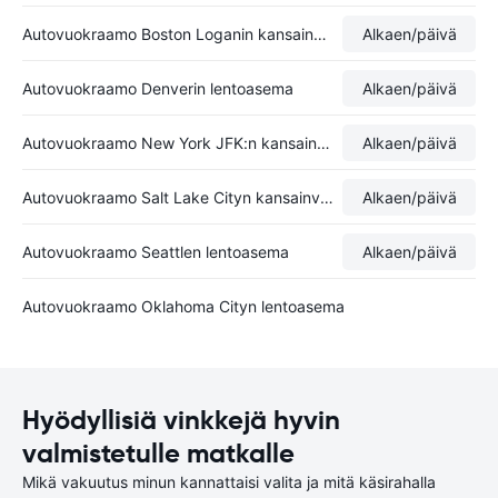
Autovuokraamo Boston Loganin kansainvälinen lentoasema
Alkaen
/päivä
Autovuokraamo Denverin lentoasema
Alkaen
/päivä
Autovuokraamo New York JFK:n kansainvälinen lentoasema
Alkaen
/päivä
Autovuokraamo Salt Lake Cityn kansainvälinen lentoasema
Alkaen
/päivä
Autovuokraamo Seattlen lentoasema
Alkaen
/päivä
Autovuokraamo Oklahoma Cityn lentoasema
Hyödyllisiä vinkkejä hyvin
valmistetulle matkalle
Mikä vakuutus minun kannattaisi valita ja mitä käsirahalla