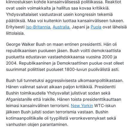
kiinnostuksen kohde kansainvälisessä politiikassa. Reaktiot
ovat usein voimakkaita ja hallitus saa kovaa kritiikkiä.
Yhdysvaltalaiset vastustavat usein kongressin tekemiä
päätöksiä. Maa voi kuitenkin luottaa kansainväliseen tukeen.
Erityisesti
Iso-Britannia
,
Australia
, Japani ja
Puola
ovat läheisiä
liittolaisia.
George Walker Bush on maan entinen presidentti. Hän oli
republikaanisen puolueen jäsen. Bush voitti demokraattista
puoluetta edustavan vastaehdokkaansa vuosina 2000 ja
2004. Republikaaninen ja Demokraattinen puolue ovat olleet
suurimmat poliittiset puolueet 1800-luvun puolivälistä asti.
Bush tuli tunnetuksi aggressiivisesta ulkomaanpolitiikastaan.
Hänen valinnat saivat aikaan paljon kritiikkiä. Presidentti
Bushin toimikaudella Yhdysvallat julistivat sodan sekä
Afganistanille että Irakille. Hänen toista presidenttikauttaan
leimasi kansainvälinen terrorismi.
New Yorkin
WTC-iskun
jälkeen Bush julisti sodan terrorismia vastaan. Bushin
kotimaanpolitiikalle oli tyypillistä veronkevennykset sekä
vanhusten olojen parantaminen.