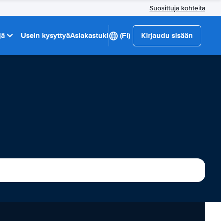
Suosittuja kohteita
jä
Usein kysyttyä
Asiakastuki
(FI)
Kirjaudu sisään