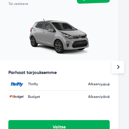
Tai vastaava
Parhaat tarjouksemme
Thrifty
Alkaen
/päivä
Budget
Alkaen
/päivä
Valitse