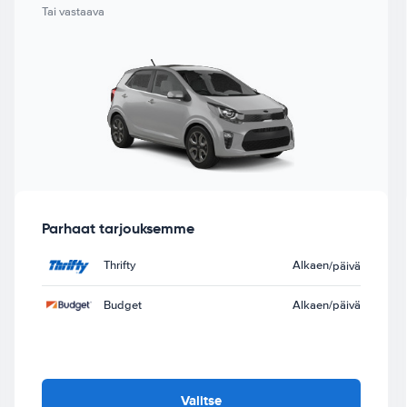
Tai vastaava
Parhaat tarjouksemme
Thrifty
Alkaen
/päivä
Budget
Alkaen
/päivä
Valitse