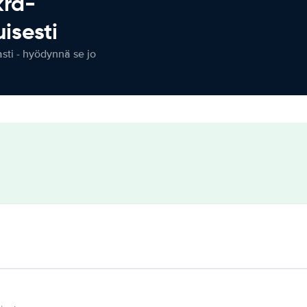
kra-
isesti
ti - hyödynnä se jo