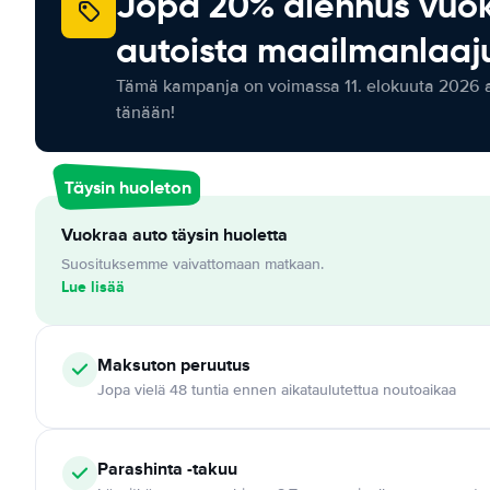
Jopa 20% alennus vuo
autoista maailmanlaaju
Tämä kampanja on voimassa 11. elokuuta 2026 as
tänään!
Täysin huoleton
Vuokraa auto täysin huoletta
Suosituksemme vaivattomaan matkaan.
Lue lisää
Maksuton
peruutus
Jopa vielä 48 tuntia ennen aikataulutettua noutoaikaa
Parashinta -takuu