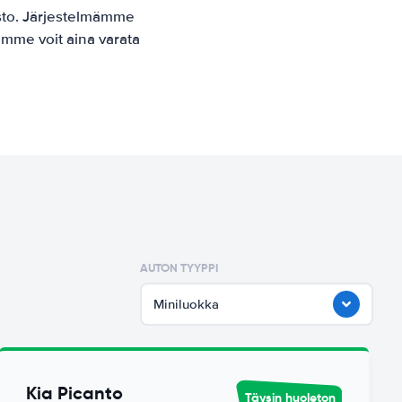
sto. Järjestelmämme
amme voit aina varata
AUTON TYYPPI
Miniluokka
Kia Picanto
Täysin huoleton