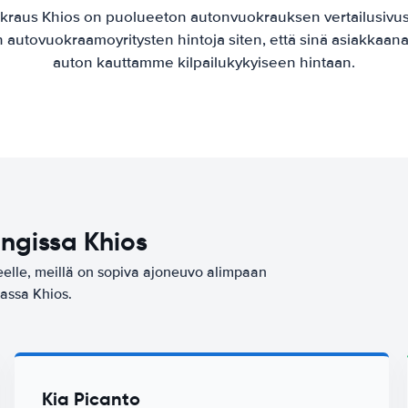
kraus Khios on puolueeton autonvuokrauksen vertailusivu
n autovuokraamoyritysten hintoja siten, että sinä asiakkaan
auton kauttamme kilpailukykyiseen hintaan.
ngissa Khios
heelle, meillä on sopiva ajoneuvo alimpaan
assa Khios.
Kia Picanto