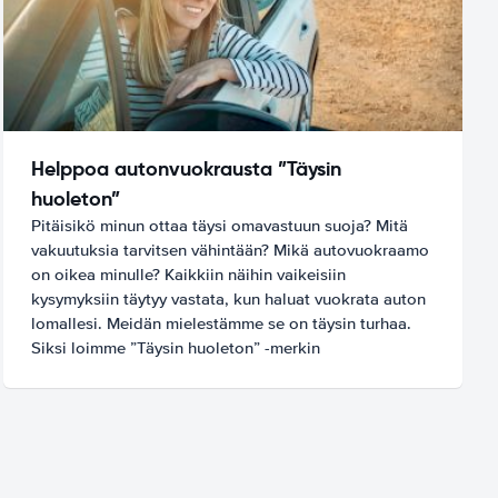
Helppoa autonvuokrausta ”Täysin
huoleton”
Pitäisikö minun ottaa täysi omavastuun suoja? Mitä
vakuutuksia tarvitsen vähintään? Mikä autovuokraamo
on oikea minulle? Kaikkiin näihin vaikeisiin
kysymyksiin täytyy vastata, kun haluat vuokrata auton
lomallesi. Meidän mielestämme se on täysin turhaa.
Siksi loimme ”Täysin huoleton” -merkin