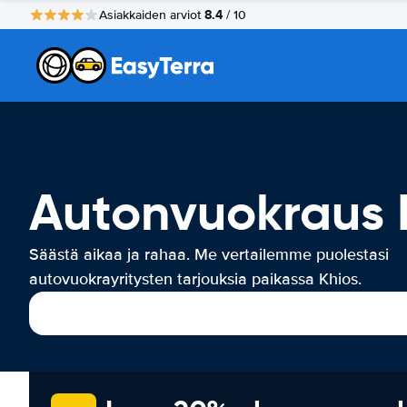
8.4
Asiakkaiden arviot
/ 10
Autonvuokraus 
Säästä aikaa ja rahaa. Me vertailemme puolestasi
autovuokrayritysten tarjouksia paikassa Khios.