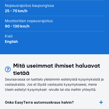
Nopeusrajoitus kaupungissa
25 - 70 km/h
Moottoritien nopeusrajoitus
90 - 130 km/h
Kieli
English
Mitä useimmat ihmiset haluavat
tietää
Seuraavassa on luettelo yleisimmin esitetyistä kysymyksistä ja
vastauksista. Jos et löydä vastausta kysymykseesi, mene
Usein esitetyt kysymykset -sivulle tai ota meihin yhteyttä.
Onko EasyTerra autonvuokraus halvin?