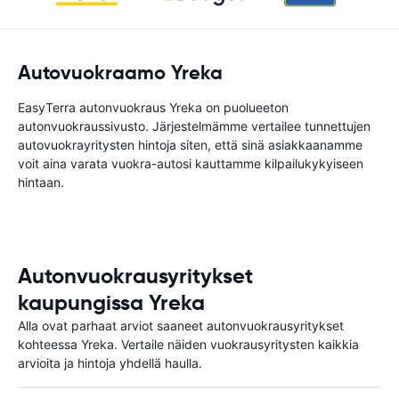
Autovuokraamo Yreka
EasyTerra autonvuokraus Yreka on puolueeton
autonvuokraussivusto. Järjestelmämme vertailee tunnettujen
autovuokrayritysten hintoja siten, että sinä asiakkaanamme
voit aina varata vuokra-autosi kauttamme kilpailukykyiseen
hintaan.
Autonvuokrausyritykset
kaupungissa Yreka
Alla ovat parhaat arviot saaneet autonvuokrausyritykset
kohteessa Yreka. Vertaile näiden vuokrausyritysten kaikkia
arvioita ja hintoja yhdellä haulla.