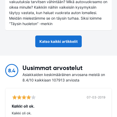
vakuutuksia tarvitsen vähintään? Mikä autovuokraamo on
oikea minulle? Kaikkiin näihin vaikeisiin kysymyksiin
täytyy vastata, kun haluat vuokrata auton lomallesi.
Meidän mielestämme se on täysin turhaa. Siksi loimme
”Täysin huoleton” -merkin
Katso kaikki artikkelit
Uusimmat arvostelut
8.4
Asiakkaiden keskimääräinen arvosana meistä on
8.4/10 kaikkiaan 107913 arviosta
07-03-2019
Kaikki oli ok.
Kaikki oli ok.