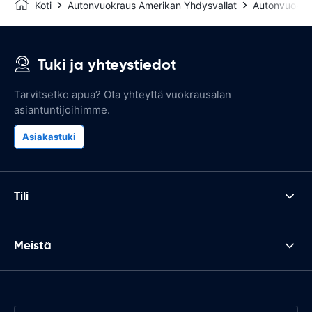
Koti
Autonvuokraus Amerikan Yhdysvallat
Autonvuokra
Tuki ja yhteystiedot
Tarvitsetko apua? Ota yhteyttä vuokrausalan
asiantuntijoihimme.
Asiakastuki
Tili
Meistä