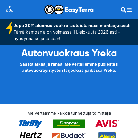
Jopa 20% alennus vuokra-autoista maailmanlaajuisesti
Tämä kampanja on voimassa 11. elokuuta 2026 asti -
hyödynnä se jo tänään!
Autonvuokraus Yreka
Säästä aikaa ja rahaa. Me vertailemme puolestasi
autovuokrayritysten tarjouksia paikassa Yreka.
Me vertaamme kaikkia tunnettuja toimittajia