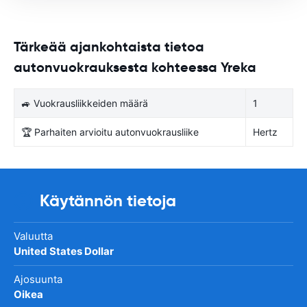
Tärkeää ajankohtaista tietoa
autonvuokrauksesta kohteessa Yreka
🚙 Vuokrausliikkeiden määrä
1
🏆 Parhaiten arvioitu autonvuokrausliike
Hertz
Käytännön tietoja
Valuutta
United States Dollar
Ajosuunta
Oikea