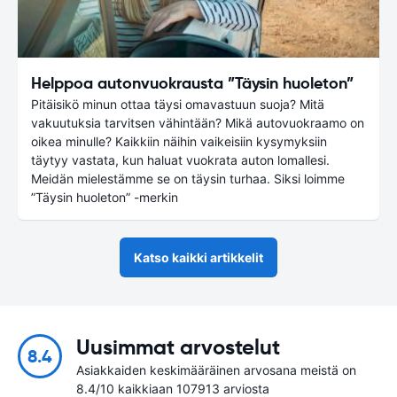
Helppoa autonvuokrausta ”Täysin huoleton”
Pitäisikö minun ottaa täysi omavastuun suoja? Mitä
vakuutuksia tarvitsen vähintään? Mikä autovuokraamo on
oikea minulle? Kaikkiin näihin vaikeisiin kysymyksiin
täytyy vastata, kun haluat vuokrata auton lomallesi.
Meidän mielestämme se on täysin turhaa. Siksi loimme
”Täysin huoleton” -merkin
Katso kaikki artikkelit
Uusimmat arvostelut
8.4
Asiakkaiden keskimääräinen arvosana meistä on
8.4/10 kaikkiaan 107913 arviosta