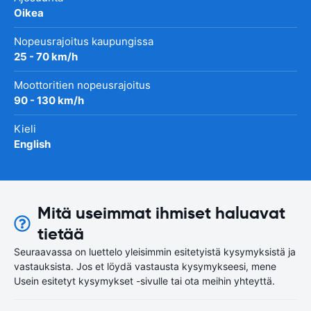
Oikea
Nopeusrajoitus kaupungissa
25 - 70 km/h
Moottoritien nopeusrajoitus
90 - 130 km/h
Kieli
English
Mitä useimmat ihmiset haluavat
tietää
Seuraavassa on luettelo yleisimmin esitetyistä kysymyksistä ja
vastauksista. Jos et löydä vastausta kysymykseesi, mene
Usein esitetyt kysymykset -sivulle tai ota meihin yhteyttä.