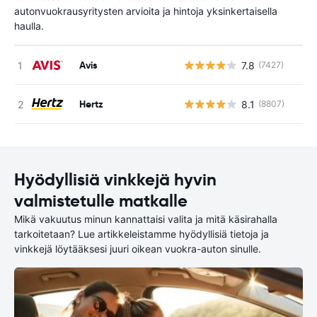
autonvuokrausyritysten arvioita ja hintoja yksinkertaisella
haulla.
Avis
7.8
(7427)
Ei
Hertz
8.1
(8807)
Ei
Hyödyllisiä vinkkejä hyvin
valmistetulle matkalle
Mikä vakuutus minun kannattaisi valita ja mitä käsirahalla
tarkoitetaan? Lue artikkeleistamme hyödyllisiä tietoja ja
vinkkejä löytääksesi juuri oikean vuokra-auton sinulle.