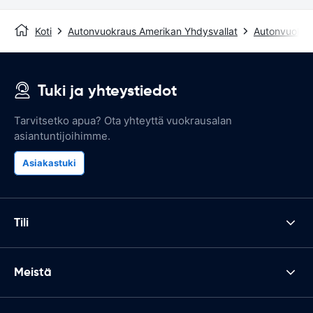
Koti
Autonvuokraus Amerikan Yhdysvallat
Autonvuokrau
Tuki ja yhteystiedot
Tarvitsetko apua? Ota yhteyttä vuokrausalan
asiantuntijoihimme.
Asiakastuki
Tili
Meistä