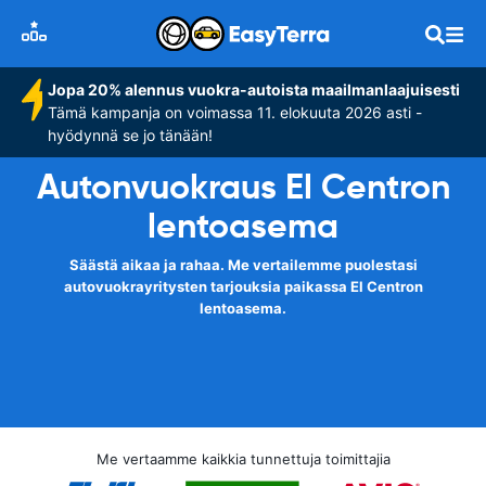
Jopa 20% alennus vuokra-autoista maailmanlaajuisesti
Tämä kampanja on voimassa 11. elokuuta 2026 asti -
hyödynnä se jo tänään!
Autonvuokraus El Centron
lentoasema
Säästä aikaa ja rahaa. Me vertailemme puolestasi
autovuokrayritysten tarjouksia paikassa El Centron
lentoasema.
Me vertaamme kaikkia tunnettuja toimittajia