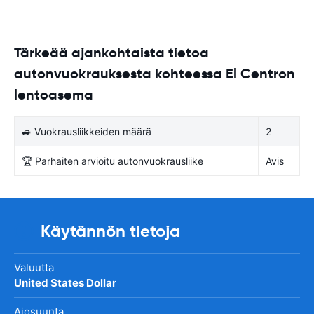
Tärkeää ajankohtaista tietoa
autonvuokrauksesta kohteessa El Centron
lentoasema
🚙 Vuokrausliikkeiden määrä
2
🏆 Parhaiten arvioitu autonvuokrausliike
Avis
Käytännön tietoja
Valuutta
United States Dollar
Ajosuunta